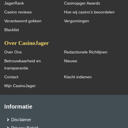
JagerRank
Casinojager Awards
Casino reviews
Hoe wij casino’s beoordelen
Verantwoord gokken
Vergunningen
Blacklist
Over CasinoJager
Over Ons
Redactionele Richtlijnen
Betrouwbaarheid en
Nieuws
transparantie
Contact
Klacht indienen
Mijn CasinoJager
Informatie
Disclaimer
Privacy Beleid