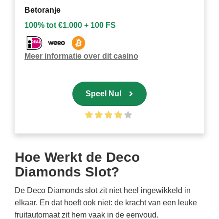
Betoranje
100% tot €1.000 + 100 FS
Meer informatie over dit casino
Speel Nu!
Hoe Werkt de Deco
Diamonds Slot?
De Deco Diamonds slot zit niet heel ingewikkeld in
elkaar. En dat hoeft ook niet: de kracht van een leuke
fruitautomaat zit hem vaak in de eenvoud.