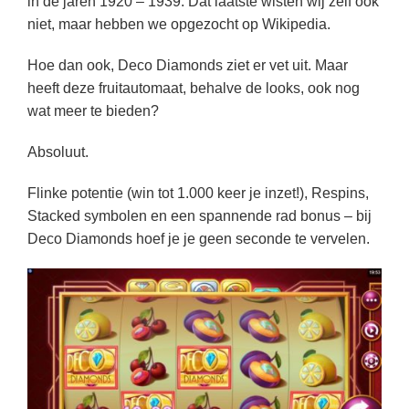
in de jaren 1920 – 1939. Dat laatste wisten wij zelf ook
niet, maar hebben we opgezocht op Wikipedia.
Hoe dan ook, Deco Diamonds ziet er vet uit. Maar
heeft deze fruitautomaat, behalve de looks, ook nog
wat meer te bieden?
Absoluut.
Flinke potentie (win tot 1.000 keer je inzet!), Respins,
Stacked symbolen en een spannende rad bonus – bij
Deco Diamonds hoef je je geen seconde te vervelen.