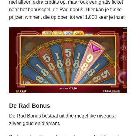
niet alleen extra credits op, maar ook een gratis ticket
naar het bonusspel, de Rad bonus. Hier kan je flinke
prijzen winnen, die oplopen tot wel 1.000 keer je inzet.
De Rad Bonus
De Rad Bonus bestaat uit drie mogelijke niveaus:
zilver, goud en diamant.