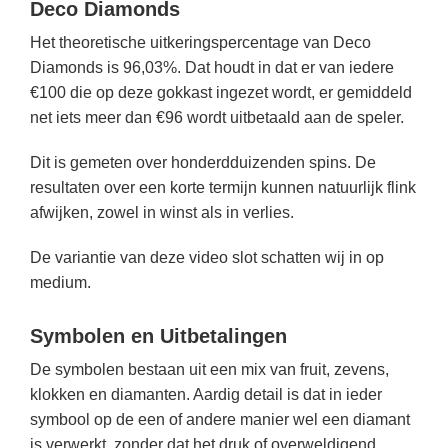
Deco Diamonds
Het theoretische uitkeringspercentage van Deco
Diamonds is 96,03%. Dat houdt in dat er van iedere
€100 die op deze gokkast ingezet wordt, er gemiddeld
net iets meer dan €96 wordt uitbetaald aan de speler.
Dit is gemeten over honderdduizenden spins. De
resultaten over een korte termijn kunnen natuurlijk flink
afwijken, zowel in winst als in verlies.
De variantie van deze video slot schatten wij in op
medium.
Symbolen en Uitbetalingen
De symbolen bestaan uit een mix van fruit, zevens,
klokken en diamanten. Aardig detail is dat in ieder
symbool op de een of andere manier wel een diamant
is verwerkt, zonder dat het druk of overweldigend