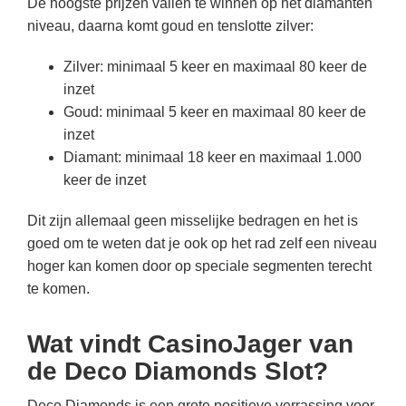
De hoogste prijzen vallen te winnen op het diamanten
niveau, daarna komt goud en tenslotte zilver:
Zilver: minimaal 5 keer en maximaal 80 keer de
inzet
Goud: minimaal 5 keer en maximaal 80 keer de
inzet
Diamant: minimaal 18 keer en maximaal 1.000
keer de inzet
Dit zijn allemaal geen misselijke bedragen en het is
goed om te weten dat je ook op het rad zelf een niveau
hoger kan komen door op speciale segmenten terecht
te komen.
Wat vindt CasinoJager van
de Deco Diamonds Slot?
Deco Diamonds is een grote positieve verrassing voor