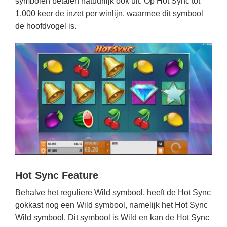
symbolen betalen natuurlijk ook uit. Op Hot Sync tot
1.000 keer de inzet per winlijn, waarmee dit symbool
de hoofdvogel is.
Hot Sync Feature
Behalve het reguliere Wild symbool, heeft de Hot Sync
gokkast nog een Wild symbool, namelijk het Hot Sync
Wild symbool. Dit symbool is Wild en kan de Hot Sync