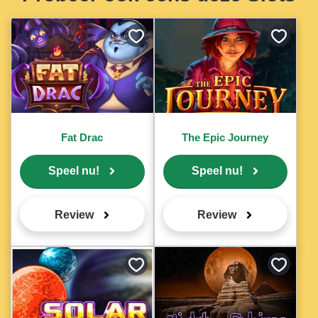
Bewaar
Bewaar
als
als
favoriet
favoriet
Fat Drac
The Epic Journey
Speel nu!
Speel nu!
Review
Review
Bewaar
Bewaar
als
als
favoriet
favoriet