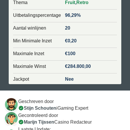
Wilds
Ja
Thema
Fruit
,
Retro
Uitbetalingspercentage
96,29%
Aantal winlijnen
20
Min Minimale Inzet
€0,20
Maximale Inzet
€100
Maximale Winst
€284.800,00
Jackpot
Nee
Geschreven door
Stijn Schouten
iGaming Expert
Gecontroleerd door
Marijn Tijssen
Casino Redacteur
Laatste Update: