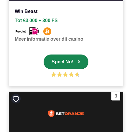
Win Beast
Tot €3.000 + 300 FS
Meer informatie over dit casino
Speel Nu!
3
Bewaar
als
favoriet