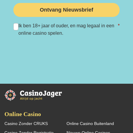
Ontvang Nieuwsbrief
Ik ben 18+ jaar of ouder, en mag legaal in een
*
online casino spelen.
Online Casino
Casino Zonder CRUKS
Online Casino Buitenland
Casino Zonder Registratie
Nieuwe Online Casinos