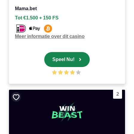
Mama.bet
Tot €1.500 + 150 FS
Meer informatie over dit casino
Speel Nu!
2
Bewaar
als
favoriet