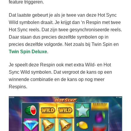
feature triggeren.
Dat laatste gebeurt je als je twee van deze Hot Sync
Wild symbolen draait. Je krijgt dan ‘n Respin met twee
Hot Sync reels. Dat zijn twee gesynchroniseerde reels.
Daar staan dus precies dezelfde symbolen op in
precies dezelfde volgorde. Net zoals bij Twin Spin en
Twin Spin Deluxe
.
Je speelt deze Respin ook met extra Wild- en Hot
Sync Wild symbolen. Dat vergroot de kans op een
winnende combinatie en de kans op nog meer
Respins.