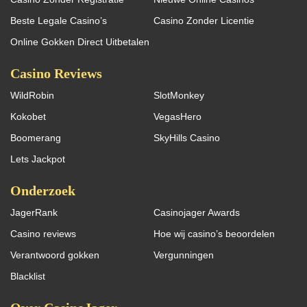
Beste Legale Casino’s
Casino Zonder Licentie
Online Gokken Direct Uitbetalen
Casino Reviews
WildRobin
SlotMonkey
Kokobet
VegasHero
Boomerang
SkyHills Casino
Lets Jackpot
Onderzoek
JagerRank
Casinojager Awards
Casino reviews
Hoe wij casino’s beoordelen
Verantwoord gokken
Vergunningen
Blacklist