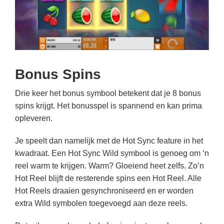
Bonus Spins
Drie keer het bonus symbool betekent dat je 8 bonus
spins krijgt. Het bonusspel is spannend en kan prima
opleveren.
Je speelt dan namelijk met de Hot Sync feature in het
kwadraat. Een Hot Sync Wild symbool is genoeg om ‘n
reel warm te krijgen. Warm? Gloeiend heet zelfs. Zo’n
Hot Reel blijft de resterende spins een Hot Reel. Alle
Hot Reels draaien gesynchroniseerd en er worden
extra Wild symbolen toegevoegd aan deze reels.