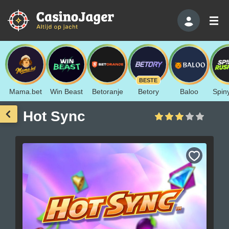
BESTE
Mama.bet
Win Beast
Betoranje
Betory
Baloo
Spin
Hot Sync
Bewaar
als
favoriet