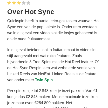
Over Hot Sync
Quickspin heeft ‘n aantal retro-gokkasten waarvan Hot
Sync een van de populairste is. Onder retro verstaan
we in dit geval een video slot die losjes gebaseerd is
op de oude fruitautomaat.
In dit geval betekent dat ‘n fruitautomaat in video slot-
stijl aangevuld met wat extra features. Zoals
bijvoorbeeld 8 Free Spins met de Hot Reel feature. Of
de Hot Sync Respin, een wat verbeterde versie van
Linked Reels van NetEnt. Linked Reels is de feature
van onder meer
Twin Spin
.
Per spin kun je tot 2.848 keer je inzet pakken. Van €1,
kun je dus €2.848 maken. Met de maximale inzet kun
je zomaar even €284.800 pakken. Het