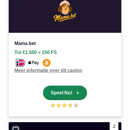
als
favoriet
Mama.bet
Tot €1.500 + 150 FS
Meer informatie over dit casino
Speel Nu!
2