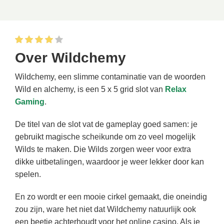
Over Wildchemy
Wildchemy, een slimme contaminatie van de woorden
Wild en alchemy, is een 5 x 5 grid slot van
Relax
Gaming
.
De titel van de slot vat de gameplay goed samen: je
gebruikt magische scheikunde om zo veel mogelijk
Wilds te maken. Die Wilds zorgen weer voor extra
dikke uitbetalingen, waardoor je weer lekker door kan
spelen.
En zo wordt er een mooie cirkel gemaakt, die oneindig
zou zijn, ware het niet dat Wildchemy natuurlijk ook
een beetje achterhoudt voor het online casino. Als je