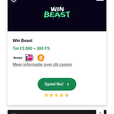
Bewaar
als
favoriet
Win Beast
Tot €3.000 + 300 FS
Meer informatie over dit casino
Speel Nu!
3