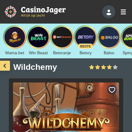
BESTE
Mama.bet
Win Beast
Betoranje
Betory
Baloo
Spin
Wildchemy
Bewaar
als
favoriet