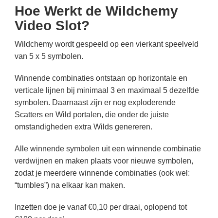
Hoe Werkt de Wildchemy
Video Slot?
Wildchemy wordt gespeeld op een vierkant speelveld
van 5 x 5 symbolen.
Winnende combinaties ontstaan op horizontale en
verticale lijnen bij minimaal 3 en maximaal 5 dezelfde
symbolen. Daarnaast zijn er nog exploderende
Scatters en Wild portalen, die onder de juiste
omstandigheden extra Wilds genereren.
Alle winnende symbolen uit een winnende combinatie
verdwijnen en maken plaats voor nieuwe symbolen,
zodat je meerdere winnende combinaties (ook wel:
“tumbles”) na elkaar kan maken.
Inzetten doe je vanaf €0,10 per draai, oplopend tot