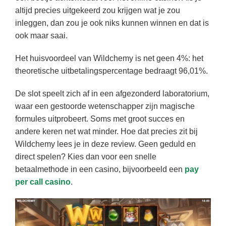
altijd precies uitgekeerd zou krijgen wat je zou
inleggen, dan zou je ook niks kunnen winnen en dat is
ook maar saai.
Het huisvoordeel van Wildchemy is net geen 4%: het
theoretische uitbetalingspercentage bedraagt 96,01%.
De slot speelt zich af in een afgezonderd laboratorium,
waar een gestoorde wetenschapper zijn magische
formules uitprobeert. Soms met groot succes en
andere keren net wat minder. Hoe dat precies zit bij
Wildchemy lees je in deze review. Geen geduld en
direct spelen? Kies dan voor een snelle
betaalmethode in een casino, bijvoorbeeld een
pay
per call casino
.