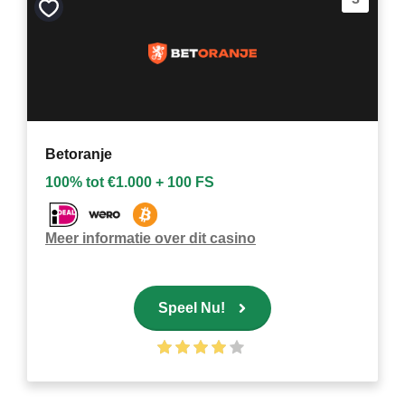
Bewaar
als
favoriet
Betoranje
100% tot €1.000 + 100 FS
Meer informatie over dit casino
Speel Nu!