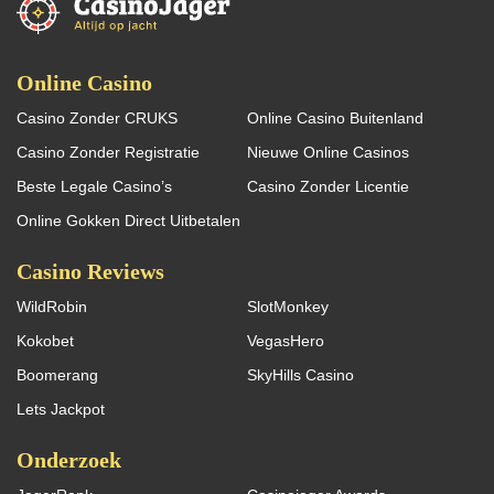
Online Casino
Casino Zonder CRUKS
Online Casino Buitenland
Casino Zonder Registratie
Nieuwe Online Casinos
Beste Legale Casino’s
Casino Zonder Licentie
Online Gokken Direct Uitbetalen
Casino Reviews
WildRobin
SlotMonkey
Kokobet
VegasHero
Boomerang
SkyHills Casino
Lets Jackpot
Onderzoek