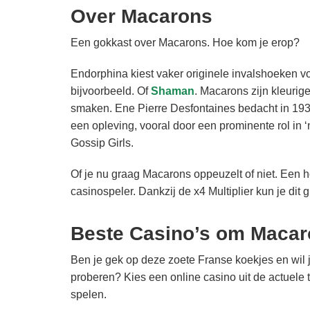
Over Macarons
Een gokkast over Macarons. Hoe kom je erop?
Endorphina kiest vaker originele invalshoeken v
bijvoorbeeld. Of
Shaman
. Macarons zijn kleurig
smaken. Ene Pierre Desfontaines bedacht in 1
een opleving, vooral door een prominente rol in ‘n
Gossip Girls.
Of je nu graag Macarons oppeuzelt of niet. Een h
casinospeler. Dankzij de x4 Multiplier kun je dit
Beste Casino’s om Macar
Ben je gek op deze zoete Franse koekjes en wil 
proberen? Kies een online casino uit de actuele 
spelen.