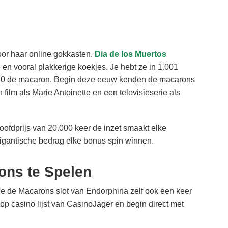
oor haar online gokkasten.
Dia de los Muertos
e en vooral plakkerige koekjes. Je hebt ze in 1.001
930 de macaron. Begin deze eeuw kenden de macarons
 film als Marie Antoinette en een televisieserie als
oofdprijs van 20.000 keer de inzet smaakt elke
 gigantische bedrag elke bonus spin winnen.
ons te Spelen
je de Macarons slot van Endorphina zelf ook een keer
top casino lijst van CasinoJager en begin direct met