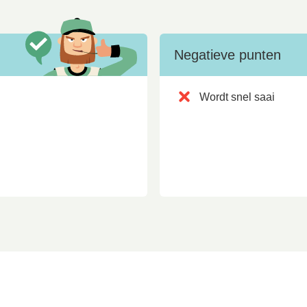
Negatieve punten
Wordt snel saai