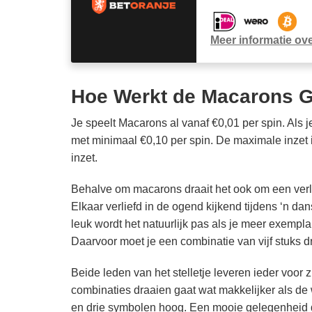
Meer informatie ove
Hoe Werkt de Macarons 
Je speelt Macarons al vanaf €0,01 per spin. Als j
met minimaal €0,10 per spin. De maximale inzet is
inzet.
Behalve om macarons draait het ook om een verliefd
Elkaar verliefd in de ogend kijkend tijdens ‘n dan
leuk wordt het natuurlijk pas als je meer exempla
Daarvoor moet je een combinatie van vijf stuks d
Beide leden van het stelletje leveren ieder voor
combinaties draaien gaat wat makkelijker als de w
en drie symbolen hoog. Een mooie gelegenheid 