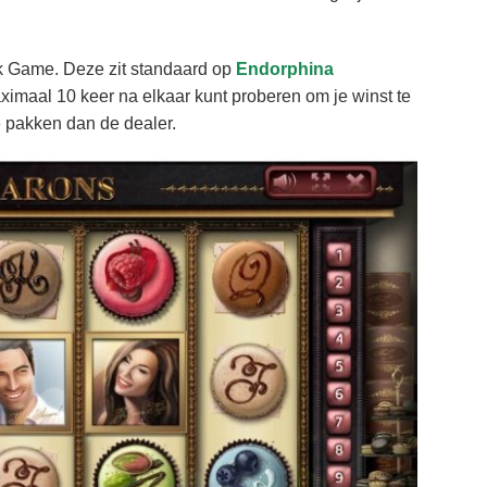
isk Game. Deze zit standaard op
Endorphina
maximaal 10 keer na elkaar kunt proberen om je winst te
e pakken dan de dealer.