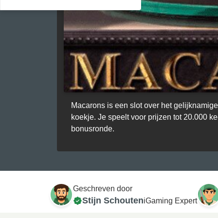
Macarons is een slot over het gelijknamige 
koekje. Je speelt voor prijzen tot 20.000 kee
bonusronde.
Geschreven door
Stijn Schouten
iGaming Expert