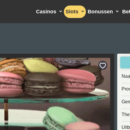
Casinos
Slots
Bonussen
Bet
Bewaar
als
Naa
favoriet
Ree
Ree
Aut
Naa
Pro
Aut
Bon
Bon
Pro
Gen
Fre
Fre
Pro
Gen
Th
Pro
Mult
Wil
Th
Uit
Mult