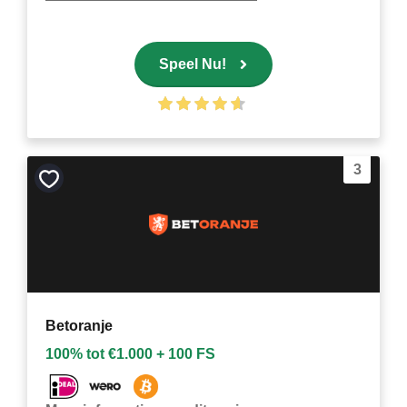
Speel Nu!
3
Bewaar
als
favoriet
Betoranje
100% tot €1.000 + 100 FS