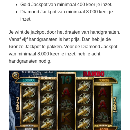
Gold Jackpot van minimaal 400 keer je inzet.
Diamond Jackpot van minimaal 8.000 keer je
inzet.
Je wint de jackpot door het draaien van handgranaten.
Vanaf vijf handgranaten is het prijs. Dan heb je de
Bronze Jackpot te pakken. Voor de Diamond Jackpot
van minimaal 8.000 keer je inzet, heb je acht
handgranaten nodig.