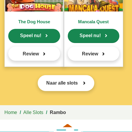
The Dog House
Mancala Quest
Speel nu!
Speel nu!
Review
Review
Naar alle slots
Home
/
Alle Slots
/
Rambo