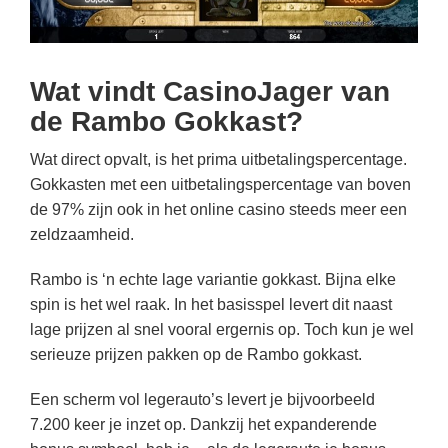
Wat vindt CasinoJager van
de Rambo Gokkast?
Wat direct opvalt, is het prima uitbetalingspercentage.
Gokkasten met een uitbetalingspercentage van boven
de 97% zijn ook in het online casino steeds meer een
zeldzaamheid.
Rambo is ‘n echte lage variantie gokkast. Bijna elke
spin is het wel raak. In het basisspel levert dit naast
lage prijzen al snel vooral ergernis op. Toch kun je wel
serieuze prijzen pakken op de Rambo gokkast.
Een scherm vol legerauto’s levert je bijvoorbeeld
7.200 keer je inzet op. Dankzij het expanderende