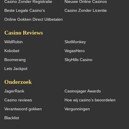
Casino Zonder Registratie
Nieuwe Online Casinos
Beste Legale Casino’s
Casino Zonder Licentie
Online Gokken Direct Uitbetalen
Casino Reviews
WildRobin
SlotMonkey
Kokobet
VegasHero
Boomerang
SkyHills Casino
Lets Jackpot
Onderzoek
JagerRank
Casinojager Awards
Casino reviews
Hoe wij casino’s beoordelen
Verantwoord gokken
Vergunningen
Blacklist