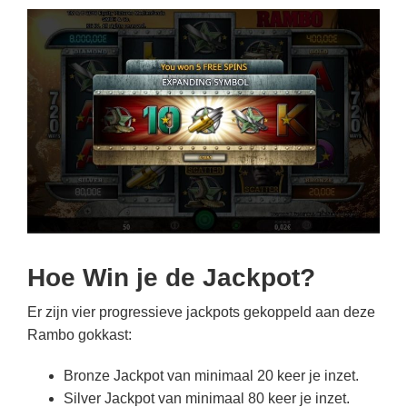
Hoe Win je de Jackpot?
Er zijn vier progressieve jackpots gekoppeld aan deze
Rambo gokkast:
Bronze Jackpot van minimaal 20 keer je inzet.
Silver Jackpot van minimaal 80 keer je inzet.