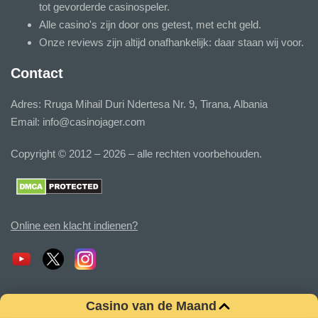
tot gevorderde casinospeler.
Alle casino's zijn door ons getest, met echt geld.
Onze reviews zijn altijd onafhankelijk: daar staan wij voor.
Contact
Adres: Rruga Mihail Duri Ndertesa Nr. 9, Tirana, Albania
Email:
info@casinojager.com
Copyright © 2012 – 2026 – alle rechten voorbehouden.
Online een klacht indienen?
Casino van de Maand