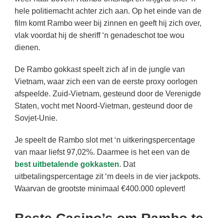
hele politiemacht achter zich aan. Op het einde van de
film komt Rambo weer bij zinnen en geeft hij zich over,
vlak voordat hij de sheriff ‘n genadeschot toe wou
dienen.
De Rambo gokkast speelt zich af in de jungle van
Vietnam, waar zich een van de eerste proxy oorlogen
afspeelde. Zuid-Vietnam, gesteund door de Verenigde
Staten, vocht met Noord-Vietman, gesteund door de
Sovjet-Unie.
Je speelt de Rambo slot met ‘n uitkeringspercentage
van maar liefst 97,02%. Daarmee is het een van de
best uitbetalende gokkasten
. Dat
uitbetalingspercentage zit ‘m deels in de vier jackpots.
Waarvan de grootste minimaal €400.000 oplevert!