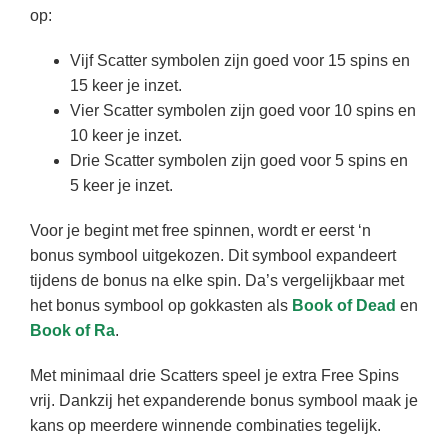
op:
Vijf Scatter symbolen zijn goed voor 15 spins en
15 keer je inzet.
Vier Scatter symbolen zijn goed voor 10 spins en
10 keer je inzet.
Drie Scatter symbolen zijn goed voor 5 spins en
5 keer je inzet.
Voor je begint met free spinnen, wordt er eerst ‘n
bonus symbool uitgekozen. Dit symbool expandeert
tijdens de bonus na elke spin. Da’s vergelijkbaar met
het bonus symbool op gokkasten als
Book of Dead
en
Book of Ra
.
Met minimaal drie Scatters speel je extra Free Spins
vrij. Dankzij het expanderende bonus symbool maak je
kans op meerdere winnende combinaties tegelijk.