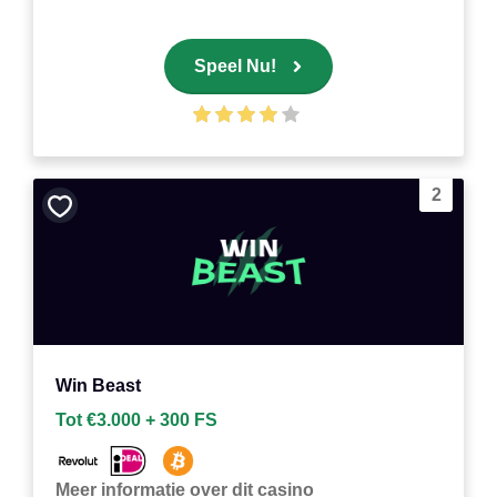
Speel Nu!
2
Bewaar
als
favoriet
Win Beast
Tot €3.000 + 300 FS
Meer informatie over dit casino