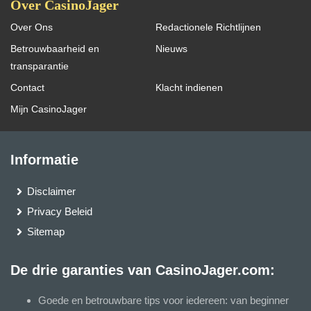
Over CasinoJager
Over Ons
Redactionele Richtlijnen
Betrouwbaarheid en
Nieuws
transparantie
Contact
Klacht indienen
Mijn CasinoJager
Informatie
Disclaimer
Privacy Beleid
Sitemap
De drie garanties van CasinoJager.com:
Goede en betrouwbare tips voor iedereen: van beginner