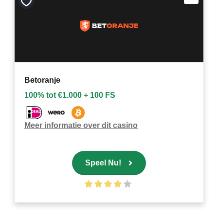
Bewaar
als
favoriet
Betoranje
100% tot €1.000 + 100 FS
Meer informatie over dit casino
Speel Nu!