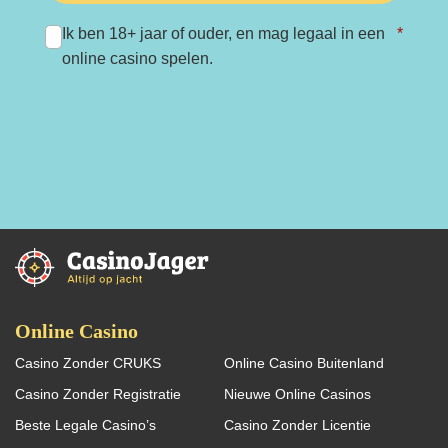
Ik ben 18+ jaar of ouder, en mag legaal in een
*
online casino spelen.
Online Casino
Casino Zonder CRUKS
Online Casino Buitenland
Casino Zonder Registratie
Nieuwe Online Casinos
Beste Legale Casino’s
Casino Zonder Licentie