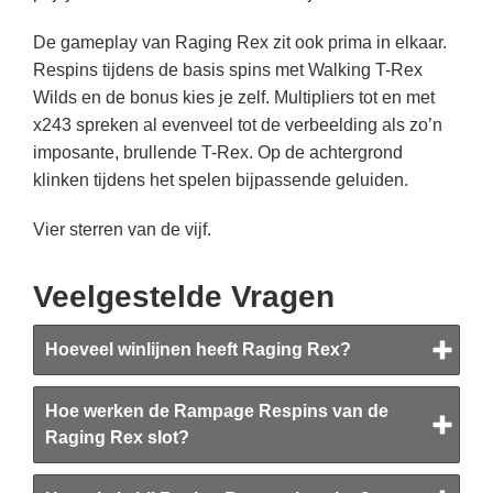
De gameplay van Raging Rex zit ook prima in elkaar.
Respins tijdens de basis spins met Walking T-Rex
Wilds en de bonus kies je zelf. Multipliers tot en met
x243 spreken al evenveel tot de verbeelding als zo’n
imposante, brullende T-Rex. Op de achtergrond
klinken tijdens het spelen bijpassende geluiden.
Vier sterren van de vijf.
Veelgestelde Vragen
Hoeveel winlijnen heeft Raging Rex?
Hoe werken de Rampage Respins van de
Raging Rex slot?