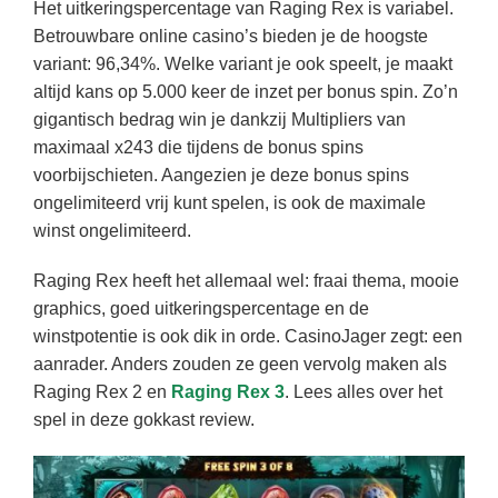
Het uitkeringspercentage van Raging Rex is variabel.
Betrouwbare online casino’s bieden je de hoogste
variant: 96,34%. Welke variant je ook speelt, je maakt
altijd kans op 5.000 keer de inzet per bonus spin. Zo’n
gigantisch bedrag win je dankzij Multipliers van
maximaal x243 die tijdens de bonus spins
voorbijschieten. Aangezien je deze bonus spins
ongelimiteerd vrij kunt spelen, is ook de maximale
winst ongelimiteerd.
Raging Rex heeft het allemaal wel: fraai thema, mooie
graphics, goed uitkeringspercentage en de
winstpotentie is ook dik in orde. CasinoJager zegt: een
aanrader. Anders zouden ze geen vervolg maken als
Raging Rex 2 en
Raging Rex 3
. Lees alles over het
spel in deze gokkast review.