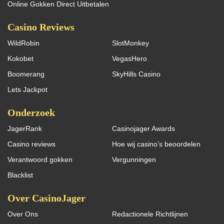
Online Gokken Direct Uitbetalen
Casino Reviews
WildRobin
SlotMonkey
Kokobet
VegasHero
Boomerang
SkyHills Casino
Lets Jackpot
Onderzoek
JagerRank
Casinojager Awards
Casino reviews
Hoe wij casino’s beoordelen
Verantwoord gokken
Vergunningen
Blacklist
Over CasinoJager
Over Ons
Redactionele Richtlijnen