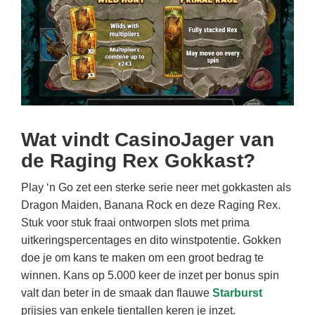
Wat vindt CasinoJager van
de Raging Rex Gokkast?
Play ‘n Go zet een sterke serie neer met gokkasten als
Dragon Maiden, Banana Rock en deze Raging Rex.
Stuk voor stuk fraai ontworpen slots met prima
uitkeringspercentages en dito winstpotentie. Gokken
doe je om kans te maken om een groot bedrag te
winnen. Kans op 5.000 keer de inzet per bonus spin
valt dan beter in de smaak dan flauwe
Starburst
prijsjes van enkele tientallen keren je inzet.