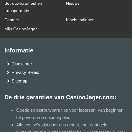
Betrouwbaarheid en
Nieuws
transparantie
Contact
Klacht indienen
Mijn CasinoJager
Informatie
Disclaimer
Privacy Beleid
Sitemap
De drie garanties van CasinoJager.com:
Goede en betrouwbare tips voor iedereen: van beginner
tot gevorderde casinospeler.
Alle casino's zijn door ons getest, met echt geld.