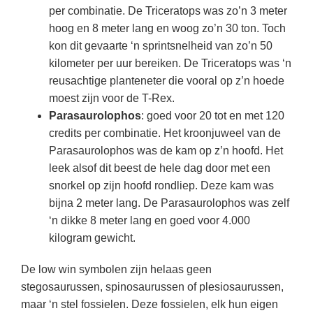
per combinatie. De Triceratops was zo’n 3 meter
hoog en 8 meter lang en woog zo’n 30 ton. Toch
kon dit gevaarte ‘n sprintsnelheid van zo’n 50
kilometer per uur bereiken. De Triceratops was ‘n
reusachtige planteneter die vooral op z’n hoede
moest zijn voor de T-Rex.
Parasaurolophos
: goed voor 20 tot en met 120
credits per combinatie. Het kroonjuweel van de
Parasaurolophos was de kam op z’n hoofd. Het
leek alsof dit beest de hele dag door met een
snorkel op zijn hoofd rondliep. Deze kam was
bijna 2 meter lang. De Parasaurolophos was zelf
‘n dikke 8 meter lang en goed voor 4.000
kilogram gewicht.
De low win symbolen zijn helaas geen
stegosaurussen, spinosaurussen of plesiosaurussen,
maar ‘n stel fossielen. Deze fossielen, elk hun eigen