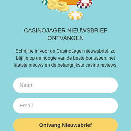
CASINOJAGER NIEUWSBRIEF
ONTVANGEN
Schrijf je in voor de CasinoJager nieuwsbrief, zo
blijf je op de hoogte van de beste bonussen, het
laatste nieuws en de belangrijkste casino reviews.
Ontvang Nieuwsbrief