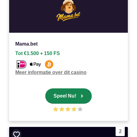
als
favoriet
Mama.bet
Tot €1.500 + 150 FS
Meer informatie over dit casino
Speel Nu!
2
Bewaar