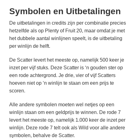
Symbolen en Uitbetalingen
De uitbetalingen in credits zijn per combinatie precies
hetzelfde als op Plenty of Fruit 20, maar omdat je met
het dubbele aantal winlijnen speelt, is de uitbetaling
per winlijn de helft.
De Scatter levert het meeste op, namelijk 500 keer je
inzet per vijf stuks. Deze Scatter is ‘n gouden ster op
een rode achtergrond. Je drie, vier of vijf Scatters
hoeven niet op ‘n winlijn te staan om een prijs te
scoren.
Alle andere symbolen moeten wel netjes op een
winlijn staan om een geldprijs te winnen. De rode 7
levert het meeste op, namelijk 1.000 keer de inzet per
winlijn. Deze rode 7 telt ook als Wild voor alle andere
symbolen, behalve de Scatter.