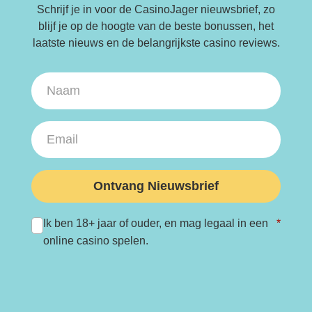
Schrijf je in voor de CasinoJager nieuwsbrief, zo
blijf je op de hoogte van de beste bonussen, het
laatste nieuws en de belangrijkste casino reviews.
Ontvang Nieuwsbrief
Ik ben 18+ jaar of ouder, en mag legaal in een
*
online casino spelen.