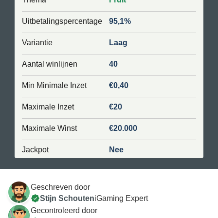
Uitbetalingspercentage
95,1%
Variantie
Laag
Aantal winlijnen
40
Min Minimale Inzet
€0,40
Maximale Inzet
€20
Maximale Winst
€20.000
Jackpot
Nee
Geschreven door
Stijn Schouten
iGaming Expert
Gecontroleerd door