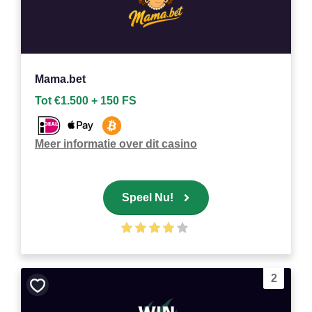
Mama.bet
Tot €1.500 + 150 FS
Meer informatie over dit casino
Speel Nu!
2
Bewaar
als