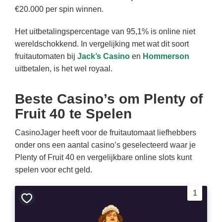
€20.000 per spin winnen.
Het uitbetalingspercentage van 95,1% is online niet
wereldschokkend. In vergelijking met wat dit soort
fruitautomaten bij
Jack’s Casino
en
Hommerson
uitbetalen, is het wel royaal.
Beste Casino’s om Plenty of
Fruit 40 te Spelen
CasinoJager heeft voor de fruitautomaat liefhebbers
onder ons een aantal casino’s geselecteerd waar je
Plenty of Fruit 40 en vergelijkbare online slots kunt
spelen voor echt geld.
1
Bewaar
als
favoriet