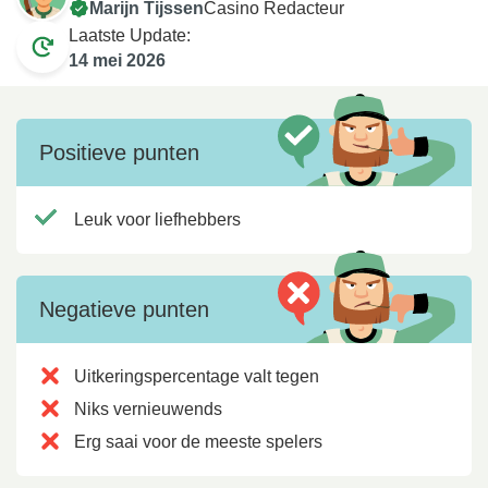
Marijn Tijssen
Casino Redacteur
Laatste Update:
14 mei 2026
Positieve punten
Leuk voor liefhebbers
Negatieve punten
Uitkeringspercentage valt tegen
Niks vernieuwends
Erg saai voor de meeste spelers