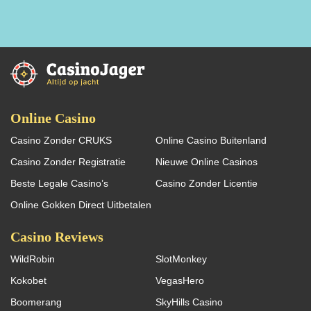
Online Casino
Casino Zonder CRUKS
Online Casino Buitenland
Casino Zonder Registratie
Nieuwe Online Casinos
Beste Legale Casino’s
Casino Zonder Licentie
Online Gokken Direct Uitbetalen
Casino Reviews
WildRobin
SlotMonkey
Kokobet
VegasHero
Boomerang
SkyHills Casino