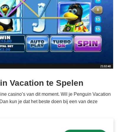
n Vacation te Spelen
line casino’s van dit moment. Wil je Penguin Vacation
 Dan kun je dat het beste doen bij een van deze