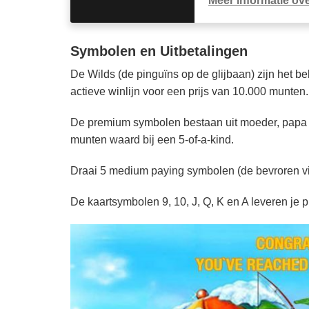
Meer informatie ove
Symbolen en Uitbetalingen
De Wilds (de pinguïns op de glijbaan) zijn het be
actieve winlijn voor een prijs van 10.000 munten.
De premium symbolen bestaan uit moeder, papa e
munten waard bij een 5-of-a-kind.
Draai 5 medium paying symbolen (de bevroren vis
De kaartsymbolen 9, 10, J, Q, K en A leveren je 