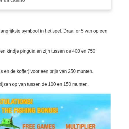
r dit casino
langrijkste symbool in het spel. Draai er 5 van op een
n kindje pinguïn en zijn tussen de 400 en 750
 en de koffer) voor een prijs van 250 munten.
prijzen op van tussen de 100 en 150 munten.