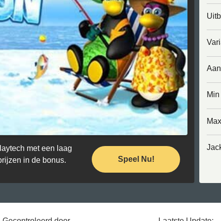
Mult
Uit
Uit
Wil
Vari
Vari
Aant
Aant
Min
Min
Max
Max
Jac
Jac
laytech met een laag
Speel Nu!
rijzen in de bonus.
Gecontroleerd door
Laatste Update: