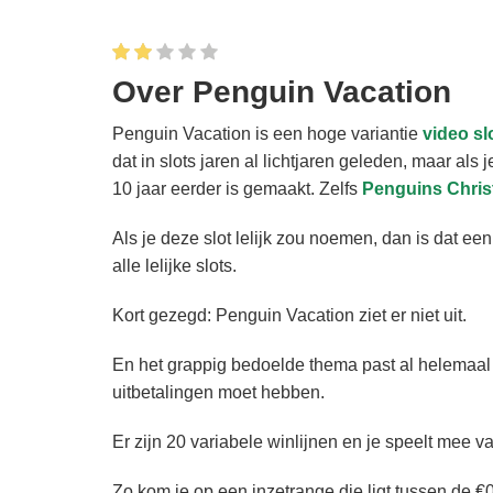
Over Penguin Vacation
Penguin Vacation is een hoge variantie
video sl
dat in slots jaren al lichtjaren geleden, maar als
10 jaar eerder is gemaakt. Zelfs
Penguins Chris
Als je deze slot lelijk zou noemen, dan is dat e
alle lelijke slots.
Kort gezegd: Penguin Vacation ziet er niet uit.
En het grappig bedoelde thema past al helemaal n
uitbetalingen moet hebben.
Er zijn 20 variabele winlijnen en je speelt mee van
Zo kom je op een inzetrange die ligt tussen de €0