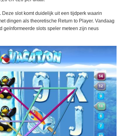
Deze slot komt duidelijk uit een tijdperk waarin
met dingen als theoretische Return to Player. Vandaag
d geïnformeerde slots speler meteen zijn neus