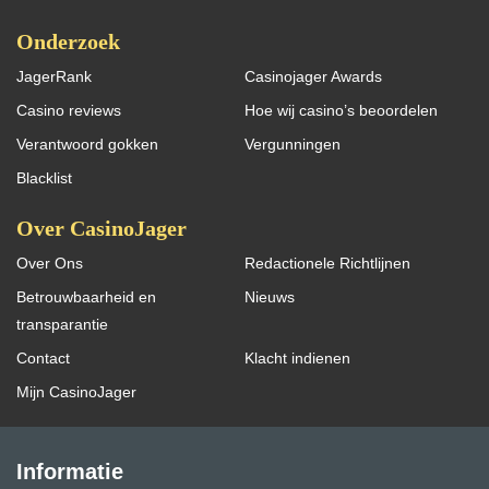
Onderzoek
JagerRank
Casinojager Awards
Casino reviews
Hoe wij casino’s beoordelen
Verantwoord gokken
Vergunningen
Blacklist
Over CasinoJager
Over Ons
Redactionele Richtlijnen
Betrouwbaarheid en
Nieuws
transparantie
Contact
Klacht indienen
Mijn CasinoJager
Informatie