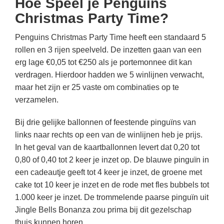
Hoe Speel je Penguins
Christmas Party Time?
Penguins Christmas Party Time heeft een standaard 5
rollen en 3 rijen speelveld. De inzetten gaan van een
erg lage €0,05 tot €250 als je portemonnee dit kan
verdragen. Hierdoor hadden we 5 winlijnen verwacht,
maar het zijn er 25 vaste om combinaties op te
verzamelen.
Bij drie gelijke ballonnen of feestende pinguïns van
links naar rechts op een van de winlijnen heb je prijs.
In het geval van de kaartballonnen levert dat 0,20 tot
0,80 of 0,40 tot 2 keer je inzet op. De blauwe pinguïn in
een cadeautje geeft tot 4 keer je inzet, de groene met
cake tot 10 keer je inzet en de rode met fles bubbels tot
1.000 keer je inzet. De trommelende paarse pinguïn uit
Jingle Bells Bonanza zou prima bij dit gezelschap
thuis kunnen horen.