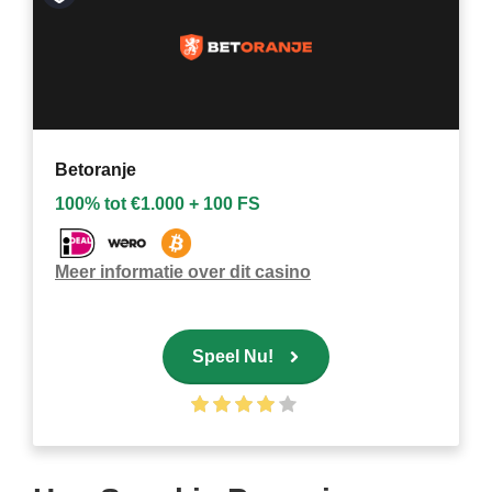
als
favoriet
Betoranje
100% tot €1.000 + 100 FS
Meer informatie over dit casino
Speel Nu!