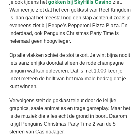
je ook tijdens het
gokken bij SkyHills Casino
ziet.
Wanneer je ziet dat het een gokkast van Reel Kingdom
is, dan gaat het meestal nog een stap achteruit zoals je
eveneens ziet bij Peppe’s Pepperoni Pizza Plaza. En
inderdaad, ook Penguins Christmas Party Time is
helemaal geen hoogvlieger.
Op alle vlakken schiet de slot tekort. Je wint bijna nooit
iets aanzienlijks doordat alleen de rode champagne
pinguïn wat kan opleveren. Dat is met 1.000 keer je
inzet meteen de helft van het maximale bedrag dat je
kunt winnen.
Vervolgens stelt de gokkast teleur door de lelijke
graphics, saaie animaties en trage gameplay. Maar het
is de muziek die alles echt de grond in boort. Daarom
krijgt Penguins Christmas Party Time 2 van de 5
sterren van CasinoJager.