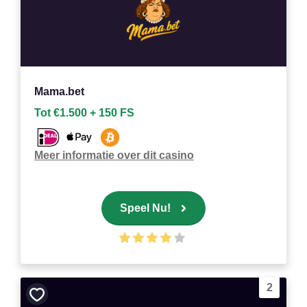
favoriet
Mama.bet
Tot €1.500 + 150 FS
Meer informatie over dit casino
Speel Nu!
2
Bewaar