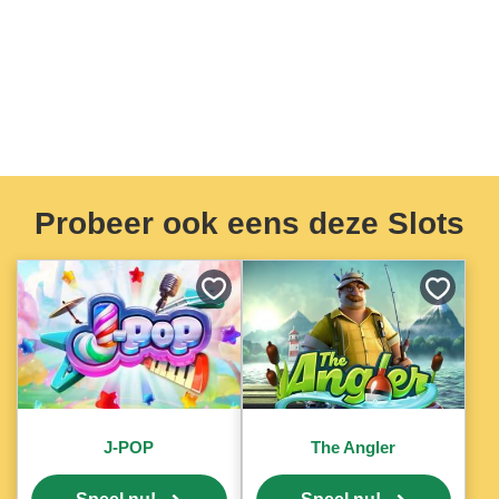
Probeer ook eens deze Slots
Bewaar
Bewaar
als
als
favoriet
favoriet
J-POP
The Angler