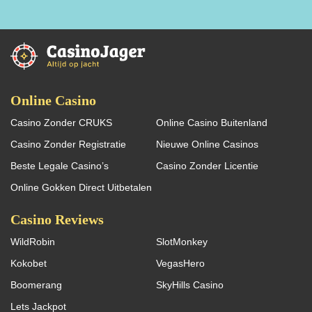
Online Casino
Casino Zonder CRUKS
Online Casino Buitenland
Casino Zonder Registratie
Nieuwe Online Casinos
Beste Legale Casino’s
Casino Zonder Licentie
Online Gokken Direct Uitbetalen
Casino Reviews
WildRobin
SlotMonkey
Kokobet
VegasHero
Boomerang
SkyHills Casino
Lets Jackpot