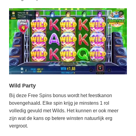
Wild Party
Bij deze Free Spins bonus wordt het feestkanon
bovengehaald. Elke spin krijg je minstens 1 rol
volledig gevuld met Wilds. Het kunnen er ook meer
zijn wat de kans op betere winsten natuurlijk erg
vergroot.