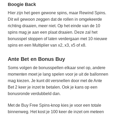
Boogie Back
Hier zijn het geen gewone spins, maar Rewind Spins.
Dit wil gewoon zeggen dat de rollen in omgekeerde
richting draaien, meer niet. Op het einde van de 10
spins mag je aan een plaat draaien. Deze zal het
bonusspel stoppen of laten verdergaan met 10 nieuwe
spins en een Multiplier van x2, x3, x5 of x8.
Ante Bet en Bonus Buy
Soms volgen de bonusspellen elkaar snel op, andere
momenten moet je lang spelen voor je uit de ballonnen
mag kiezen. Je kunt dit versnellen door met de Ante
Bet 2 keer je inzet te betalen. Ook je kans op een
bonusronde verdubbeld dan.
Met de Buy Free Spins-knop kies je voor een totale
binnenweg. Het kost je 100 keer de inzet om meteen