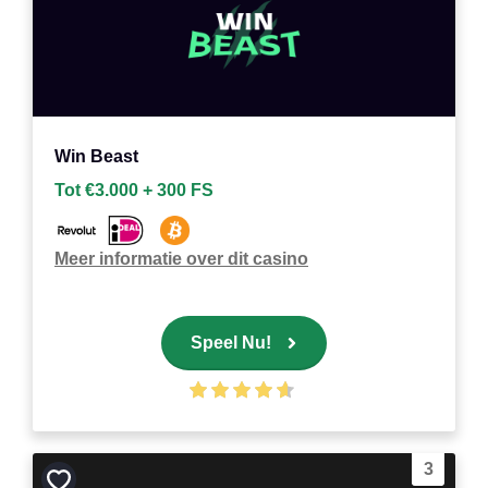
als
favoriet
Win Beast
Tot €3.000 + 300 FS
Meer informatie over dit casino
Speel Nu!
3
Bewaar