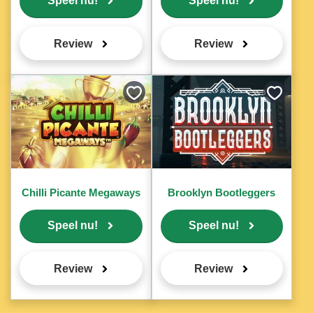
Speel nu!
Speel nu!
Review
Review
Bewaar
Bewaar
als
als
favoriet
favoriet
Chilli Picante Megaways
Brooklyn Bootleggers
Speel nu!
Speel nu!
Review
Review