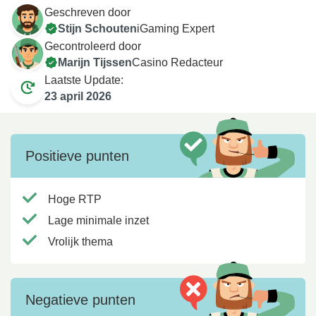
Geschreven door
Stijn Schouten
iGaming Expert
Gecontroleerd door
Marijn Tijssen
Casino Redacteur
Laatste Update:
23 april 2026
Positieve punten
Hoge RTP
Lage minimale inzet
Vrolijk thema
Negatieve punten