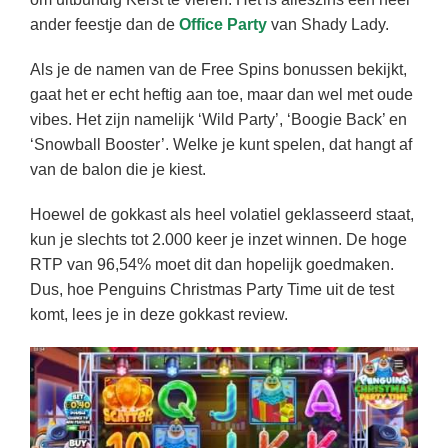
ander feestje dan de
Office Party
van Shady Lady.
Als je de namen van de Free Spins bonussen bekijkt,
gaat het er echt heftig aan toe, maar dan wel met oude
vibes. Het zijn namelijk ‘Wild Party’, ‘Boogie Back’ en
‘Snowball Booster’. Welke je kunt spelen, dat hangt af
van de balon die je kiest.
Hoewel de gokkast als heel volatiel geklasseerd staat,
kun je slechts tot 2.000 keer je inzet winnen. De hoge
RTP van 96,54% moet dit dan hopelijk goedmaken.
Dus, hoe Penguins Christmas Party Time uit de test
komt, lees je in deze gokkast review.