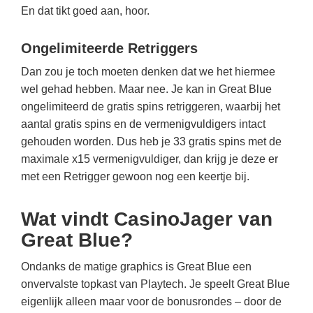
En dat tikt goed aan, hoor.
Ongelimiteerde Retriggers
Dan zou je toch moeten denken dat we het hiermee
wel gehad hebben. Maar nee. Je kan in Great Blue
ongelimiteerd de gratis spins retriggeren, waarbij het
aantal gratis spins en de vermenigvuldigers intact
gehouden worden. Dus heb je 33 gratis spins met de
maximale x15 vermenigvuldiger, dan krijg je deze er
met een Retrigger gewoon nog een keertje bij.
Wat vindt CasinoJager van
Great Blue?
Ondanks de matige graphics is Great Blue een
onvervalste topkast van Playtech. Je speelt Great Blue
eigenlijk alleen maar voor de bonusrondes – door de