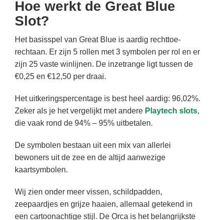
Hoe werkt de Great Blue
Slot?
Het basisspel van Great Blue is aardig rechttoe-
rechtaan. Er zijn 5 rollen met 3 symbolen per rol en er
zijn 25 vaste winlijnen. De inzetrange ligt tussen de
€0,25 en €12,50 per draai.
Het uitkeringspercentage is best heel aardig: 96,02%.
Zeker als je het vergelijkt met andere
Playtech slots
,
die vaak rond de 94% – 95% uitbetalen.
De symbolen bestaan uit een mix van allerlei
bewoners uit de zee en de altijd aanwezige
kaartsymbolen.
Wij zien onder meer vissen, schildpadden,
zeepaardjes en grijze haaien, allemaal getekend in
een cartoonachtige stijl. De Orca is het belangrijkste