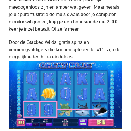
meedogenloos zijn en amper wat geven. Maar net als
je uit pure frustratie de muis dwars door je computer
monitor wil gooien, krijg je een bonusronde die 2.000
keer je inzet betaalt. Of zelfs meer.
Door de Stacked Wilds. gratis spins en
vermenigvuldigers die kunnen oplopen tot x15, zijn de
mogelijkheden bijna eindeloos.