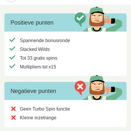
Positieve punten
Spannende bonusronde
Stacked Wilds
Tot 33 gratis spins
Multipliers tot x15
Negatieve punten
Geen Turbo Spin functie
Kleine inzetrange