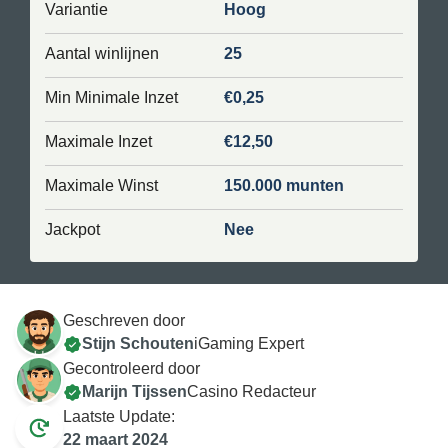
Variantie
Hoog
Aantal winlijnen
25
Min Minimale Inzet
€0,25
Maximale Inzet
€12,50
Maximale Winst
150.000 munten
Jackpot
Nee
Geschreven door
Stijn Schouten
iGaming Expert
Gecontroleerd door
Marijn Tijssen
Casino Redacteur
Laatste Update:
22 maart 2024