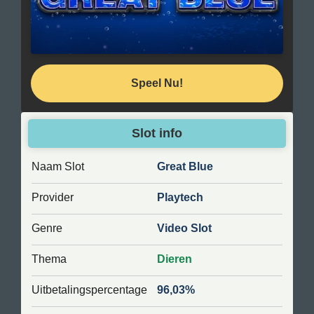
Speel Nu!
Slot info
Naam Slot
Great Blue
Provider
Playtech
Genre
Video Slot
Thema
Dieren
Uitbetalingspercentage
96,03%