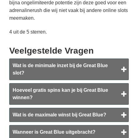
bijna ongelimiteerde potentie zijn deze goed voor een
adrenalinerush die wij niet vaak bij andere online slots
meemaken.
4 uit de 5 sterren.
Veelgestelde Vragen
Wat is de minimale inzet bij de Great Blue
slot?
Hoeveel gratis spins kan je bij Great Blue
winnen?
Wat is de maximale winst bij Great Blue?
Wanneer is Great Blue uitgebracht?