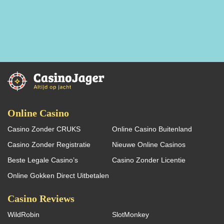
Online Casino
Casino Zonder CRUKS
Online Casino Buitenland
Casino Zonder Registratie
Nieuwe Online Casinos
Beste Legale Casino’s
Casino Zonder Licentie
Online Gokken Direct Uitbetalen
Casino Reviews
WildRobin
SlotMonkey