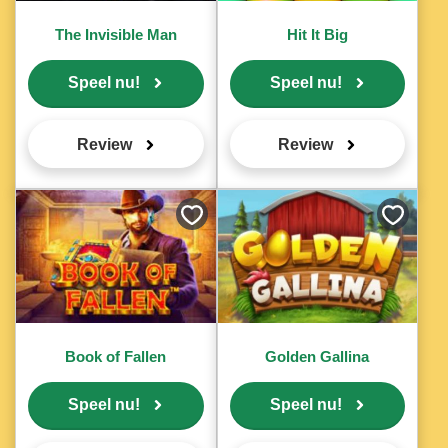
The Invisible Man
Hit It Big
Speel nu!
Speel nu!
Review
Review
Bewaar
Bewaar
als
als
favoriet
favoriet
Book of Fallen
Golden Gallina
Speel nu!
Speel nu!