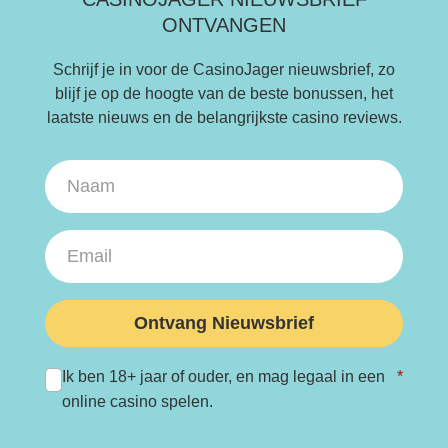
ONTVANGEN
Schrijf je in voor de CasinoJager nieuwsbrief, zo
blijf je op de hoogte van de beste bonussen, het
laatste nieuws en de belangrijkste casino reviews.
Ontvang Nieuwsbrief
Ik ben 18+ jaar of ouder, en mag legaal in een
*
online casino spelen.