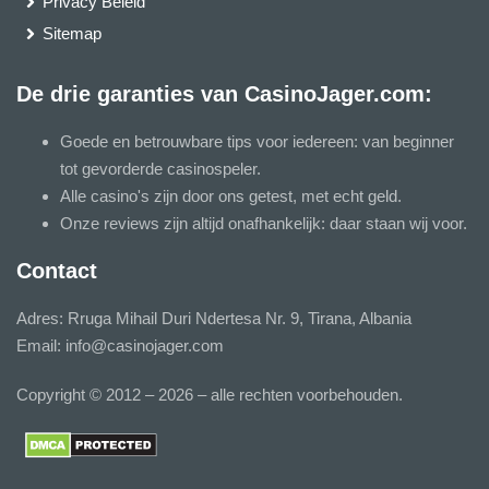
Privacy Beleid
Sitemap
De drie garanties van CasinoJager.com:
Goede en betrouwbare tips voor iedereen: van beginner
tot gevorderde casinospeler.
Alle casino's zijn door ons getest, met echt geld.
Onze reviews zijn altijd onafhankelijk: daar staan wij voor.
Contact
Adres: Rruga Mihail Duri Ndertesa Nr. 9, Tirana, Albania
Email:
info@casinojager.com
Copyright © 2012 – 2026 – alle rechten voorbehouden.