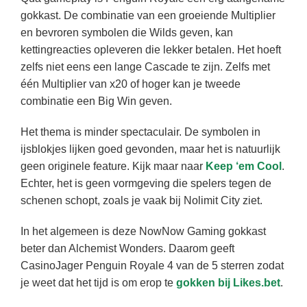
gokkast. De combinatie van een groeiende Multiplier
en bevroren symbolen die Wilds geven, kan
kettingreacties opleveren die lekker betalen. Het hoeft
zelfs niet eens een lange Cascade te zijn. Zelfs met
één Multiplier van x20 of hoger kan je tweede
combinatie een Big Win geven.
Het thema is minder spectaculair. De symbolen in
ijsblokjes lijken goed gevonden, maar het is natuurlijk
geen originele feature. Kijk maar naar
Keep ‘em Cool
.
Echter, het is geen vormgeving die spelers tegen de
schenen schopt, zoals je vaak bij Nolimit City ziet.
In het algemeen is deze NowNow Gaming gokkast
beter dan Alchemist Wonders. Daarom geeft
CasinoJager Penguin Royale 4 van de 5 sterren zodat
je weet dat het tijd is om erop te
gokken bij Likes.bet
.