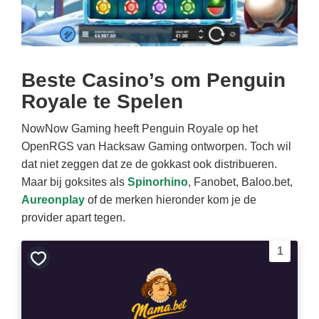
Beste Casino’s om Penguin
Royale te Spelen
NowNow Gaming heeft Penguin Royale op het
OpenRGS van Hacksaw Gaming ontworpen. Toch wil
dat niet zeggen dat ze de gokkast ook distribueren.
Maar bij goksites als
Spinorhino
, Fanobet, Baloo.bet,
Aureonplay
of de merken hieronder kom je de
provider apart tegen.
1
Bewaar
als
favoriet