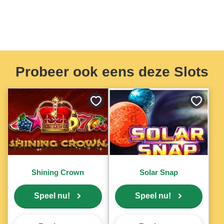
Probeer ook eens deze Slots
Bewaar
Bewaar
als
als
favoriet
favoriet
Shining Crown
Solar Snap
Speel nu!
Speel nu!