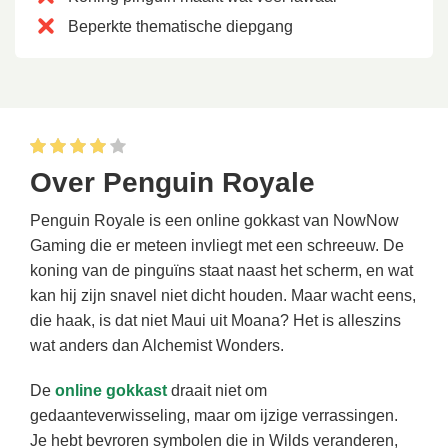
Beperkte thematische diepgang
Over Penguin Royale
Penguin Royale is een online gokkast van NowNow
Gaming die er meteen invliegt met een schreeuw. De
koning van de pinguïns staat naast het scherm, en wat
kan hij zijn snavel niet dicht houden. Maar wacht eens,
die haak, is dat niet Maui uit Moana? Het is alleszins
wat anders dan Alchemist Wonders.
De
online gokkast
draait niet om
gedaanteverwisseling, maar om ijzige verrassingen.
Je hebt bevroren symbolen die in Wilds veranderen,