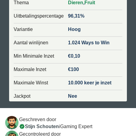
Wilds
Ja
Thema
Dieren
,
Fruit
Uitbetalingspercentage
96,31%
Variantie
Hoog
Aantal winlijnen
1.024 Ways to Win
Min Minimale Inzet
€0,10
Maximale Inzet
€100
Maximale Winst
10.000 keer je inzet
Jackpot
Nee
Geschreven door
Stijn Schouten
iGaming Expert
Gecontroleerd door