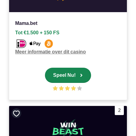
Mama.bet
Tot €1.500 + 150 FS
Meer informatie over dit casino
Speel Nu!
2
Bewaar
als
favoriet