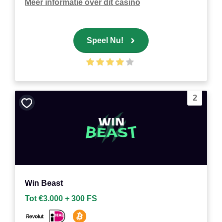
Meer informatie over dit casino
Speel Nu!
2
Bewaar
als
favoriet
Win Beast
Tot €3.000 + 300 FS