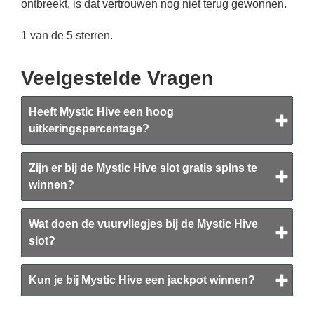
ontbreekt, is dat vertrouwen nog niet terug gewonnen.
1 van de 5 sterren.
Veelgestelde Vragen
Heeft Mystic Hive een hoog
uitkeringspercentage?
Zijn er bij de Mystic Hive slot gratis spins te
winnen?
Wat doen de vuurvliegjes bij de Mystic Hive
slot?
Kun je bij Mystic Hive een jackpot winnen?