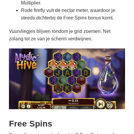
Multiplier.
Rode firefly vult de nectar meter, waardoor je
steeds dichterbij de Free Spins bonus komt.
Vuurvliegjes blijven rondom je grid zoemen. Net
zolang tot ze van je scherm verdwijnen.
Free Spins