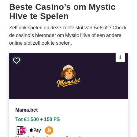
Beste Casino’s om Mystic
Hive te Spelen
Zelf ook spelen op deze zoete slot van Betsoft? Check
de casino’s hieronder om Mystic Hive of een andere
online slot zelf ook te spelen.
1
Bewaar
als
favoriet
Mama.bet
Tot €1.500 + 150 FS