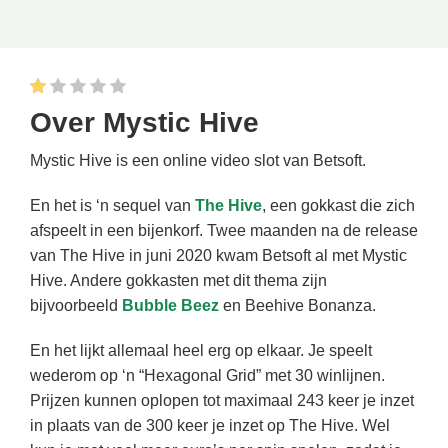
Over Mystic Hive
Mystic Hive is een online video slot van Betsoft.
En het is ‘n sequel van
The Hive
, een gokkast die zich
afspeelt in een bijenkorf. Twee maanden na de release
van The Hive in juni 2020 kwam Betsoft al met Mystic
Hive. Andere gokkasten met dit thema zijn
bijvoorbeeld
Bubble Beez
en Beehive Bonanza.
En het lijkt allemaal heel erg op elkaar. Je speelt
wederom op ‘n “Hexagonal Grid” met 30 winlijnen.
Prijzen kunnen oplopen tot maximaal 243 keer je inzet
in plaats van de 300 keer je inzet op The Hive. Wel