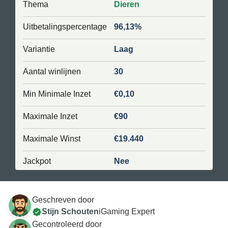
Thema
Dieren
Uitbetalingspercentage
96,13%
Variantie
Laag
Aantal winlijnen
30
Min Minimale Inzet
€0,10
Maximale Inzet
€90
Maximale Winst
€19.440
Jackpot
Nee
Geschreven door
Stijn Schouten
iGaming Expert
Gecontroleerd door