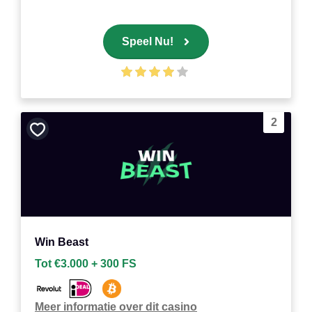
Speel Nu!
2
Bewaar
als
favoriet
Win Beast
Tot €3.000 + 300 FS
Meer informatie over dit casino