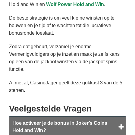
Hold and Win en
Wolf Power Hold and Win
.
De beste strategie is om veel kleine winsten op te
bouwen en je tijd af te wachten tot die lucratieve
bonusronde toeslaat.
Zodra dat gebeurt, verzamel je enorme
Vermenigvuldigers op je inzet en maak je zelfs kans
op een van de jackpot winsten via de jackpot spins
functie.
Al met al, CasinoJager geeft deze gokkast 3 van de 5
sterren.
Veelgestelde Vragen
Hoe activeer je de bonus in Joker’s Coins
Hold and Win?