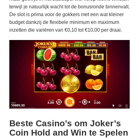
terwijl je natuurlijk wacht tot de bonusronde binnenvalt.
De slot is prima voor de gokkers met een wat kleiner
budget dankzij de flexibele minimum en maximum
inzetten die variëren van €0,10 tot €10,00 per draai.
Beste Casino’s om Joker’s
Coin Hold and Win te Spelen