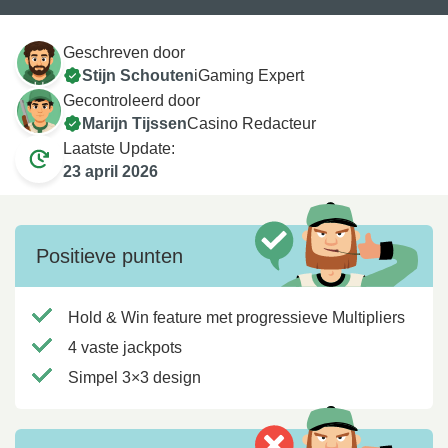
Geschreven door
Stijn Schouten
iGaming Expert
Gecontroleerd door
Marijn Tijssen
Casino Redacteur
Laatste Update:
23 april 2026
Positieve punten
Hold & Win feature met progressieve Multipliers
4 vaste jackpots
Simpel 3×3 design