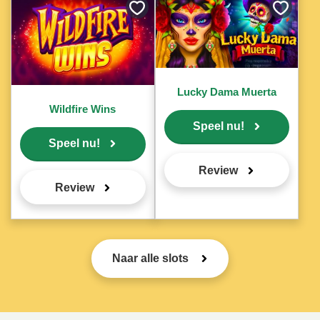
Bewaar
Bewaar
als
als
favoriet
favoriet
Lucky Dama Muerta
Wildfire Wins
Speel nu!
Speel nu!
Review
Review
Naar alle slots