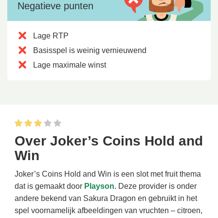
Negatieve punten
Lage RTP
Basisspel is weinig vernieuwend
Lage maximale winst
Over Joker’s Coins Hold and
Win
Joker’s Coins Hold and Win is een slot met fruit thema
dat is gemaakt door
Playson
. Deze provider is onder
andere bekend van Sakura Dragon en gebruikt in het
spel voornamelijk afbeeldingen van vruchten – citroen,