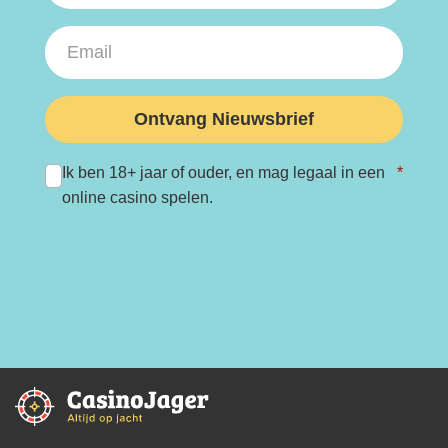
Ontvang Nieuwsbrief
Ik ben 18+ jaar of ouder, en mag legaal in een
*
online casino spelen.