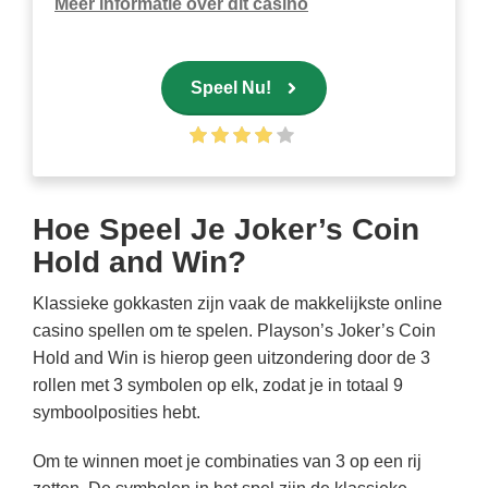
Meer informatie over dit casino
Speel Nu!
Hoe Speel Je Joker’s Coin
Hold and Win?
Klassieke gokkasten zijn vaak de makkelijkste online
casino spellen om te spelen. Playson’s Joker’s Coin
Hold and Win is hierop geen uitzondering door de 3
rollen met 3 symbolen op elk, zodat je in totaal 9
symboolposities hebt.
Om te winnen moet je combinaties van 3 op een rij