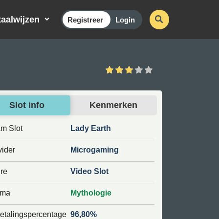
aalwijzen
Registreer
Login
Slot info
Kenmerken
Slot info
Kenmerken
m Slot
Lady Earth
ls
5
ls
5
m Slot
Lady Earth
vider
Microgaming
oplay
Ja
oplay
Ja
us Spel
Ja
vider
Microgaming
us Spel
Ja
re
Video Slot
gressieve Jackpot
Nee
ipliers
Ja
re
Video Slot
gressieve Jackpot
Nee
ema
Mythologie
ds
Ja
ipliers
Ja
ema
Mythologie
betalingspercentage
96,80%