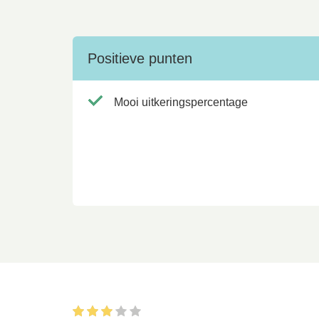
Positieve punten
Mooi uitkeringspercentage