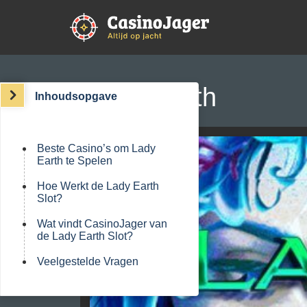
Lady Earth
Inhoudsopgave
Beste Casino’s om Lady
Earth te Spelen
Hoe Werkt de Lady Earth
Slot?
Wat vindt CasinoJager van
de Lady Earth Slot?
Veelgestelde Vragen