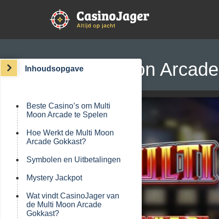
Multi Moon Arcade
Inhoudsopgave
Beste Casino’s om Multi
Moon Arcade te Spelen
Hoe Werkt de Multi Moon
Arcade Gokkast?
Symbolen en Uitbetalingen
Mystery Jackpot
Wat vindt CasinoJager van
de Multi Moon Arcade
Gokkast?