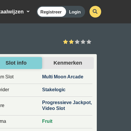
aalwijzen
Registreer
Login
Slot info
Kenmerken
Slot info
Kenmerken
m Slot
Multi Moon Arcade
ls
4
ls
4
m Slot
Multi Moon Arcade
vider
Stakelogic
oplay
Ja
oplay
Ja
us Spel
Nee
vider
Stakelogic
us Spel
Nee
Progressieve Jackpot,
re
gressieve Jackpot
Ja
Video Slot
ipliers
Ja
gressieve Jackpot
Ja
Progressieve Jackpot,
re
ds
Ja
Video Slot
ema
Fruit
ipliers
Ja