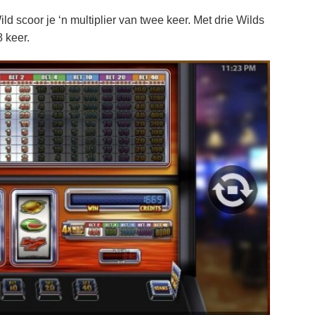
Wild scoor je ‘n multiplier van twee keer. Met drie Wilds
8 keer.