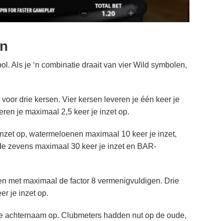
en
ol. Als je ‘n combinatie draait van vier Wild symbolen,
 voor drie kersen. Vier kersen leveren je één keer je
eren je maximaal 2,5 keer je inzet op.
 inzet op, watermeloenen maximaal 10 keer je inzet,
rode zevens maximaal 30 keer je inzet en BAR-
en met maximaal de factor 8 vermenigvuldigen. Drie
r je inzet op.
rte achternaam op. Clubmeters hadden nut op de oude,