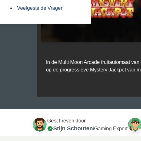
Veelgestelde Vragen
In de Multi Moon Arcade fruitautomaat van
op de progressieve Mystery Jackpot van m
Geschreven door
Stijn Schouten
iGaming Expert