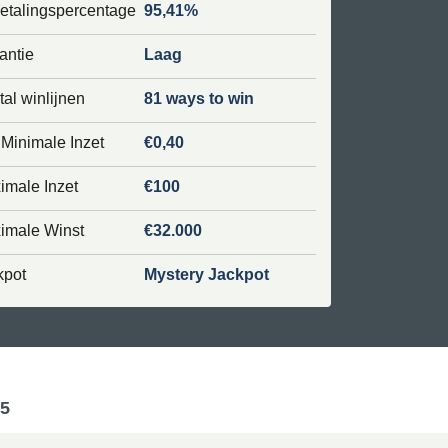
ema
Fruit
betalingspercentage
95,41%
ds
Ja
betalingspercentage
95,41%
antie
Laag
antie
Laag
al winlijnen
81 ways to win
al winlijnen
81 ways to win
 Minimale Inzet
€0,40
 Minimale Inzet
€0,40
imale Inzet
€100
imale Inzet
€100
imale Winst
€32.000
imale Winst
€32.000
kpot
Mystery Jackpot
kpot
Mystery Jackpot
25