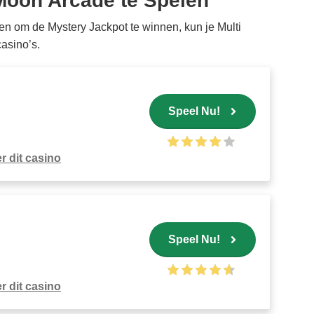
Moon Arcade te Spelen
ren om de Mystery Jackpot te winnen, kun je Multi
asino’s.
Speel Nu!
r dit casino
Speel Nu!
r dit casino