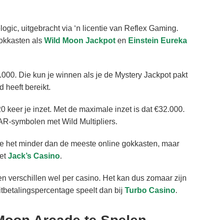
ogic, uitgebracht via ‘n licentie van Reflex Gaming.
okkasten als
Wild Moon Jackpot
en
Einstein Eureka
000. Die kun je winnen als je de Mystery Jackpot pakt
 heeft bereikt.
0 keer je inzet. Met de maximale inzet is dat €32.000.
AR-symbolen met Wild Multipliers.
e het minder dan de meeste online gokkasten, maar
het
Jack’s Casino
.
n verschillen wel per casino. Het kan dus zomaar zijn
itbetalingspercentage speelt dan bij
Turbo Casino
.