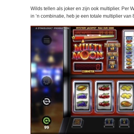
Wilds tellen als joker en zijn ook multiplier. Per 
in ‘n combinatie, heb je een totale multiplier van 