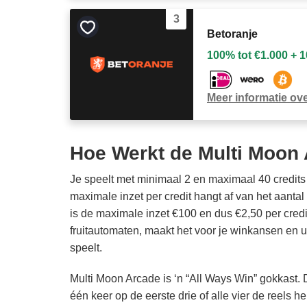
3
Bewaar
Betoranje
als
favoriet
100% tot €1.000 + 
Meer informatie ove
Hoe Werkt de Multi Moon
Je speelt met minimaal 2 en maximaal 40 credits 
maximale inzet per credit hangt af van het aantal 
is de maximale inzet €100 en dus €2,50 per credit
fruitautomaten, maakt het voor je winkansen en ui
speelt.
Multi Moon Arcade is ‘n “All Ways Win” gokkast. 
één keer op de eerste drie of alle vier de reels h