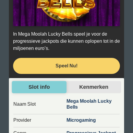
In Mega Moolah Lucky Bells speel je voor de
progressieve jackpots die kunnen oplopen tot in de
miljoenen euro’s.
Speel Nu!
Slot info
Kenmerken
Reels
5
Mega Moolah Lucky
Naam Slot
Autoplay
Ja
Bells
Bonus Spel
Ja
Free Spins
8
Provider
Microgaming
Progressieve Jackpot
Ja
Multipliers
Ja