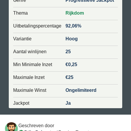
Genre
Progressieve Jackpot
Wilds
Ja
Thema
Rijkdom
Uitbetalingspercentage
92,06%
Variantie
Hoog
Aantal winlijnen
25
Min Minimale Inzet
€0,25
Maximale Inzet
€25
Maximale Winst
Ongelimiteerd
Jackpot
Ja
Geschreven door