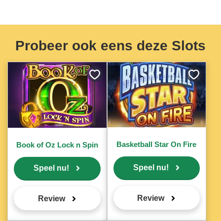
Probeer ook eens deze Slots
Bewaar
Bewaar
als
als
favoriet
favoriet
Basketball Star On Fire
Book of Oz Lock n Spin
Speel nu!
Speel nu!
Review
Review