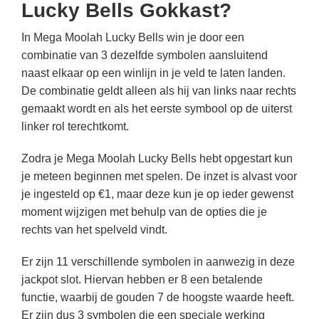
Lucky Bells Gokkast?
In Mega Moolah Lucky Bells win je door een
combinatie van 3 dezelfde symbolen aansluitend
naast elkaar op een winlijn in je veld te laten landen.
De combinatie geldt alleen als hij van links naar rechts
gemaakt wordt en als het eerste symbool op de uiterst
linker rol terechtkomt.
Zodra je Mega Moolah Lucky Bells hebt opgestart kun
je meteen beginnen met spelen. De inzet is alvast voor
je ingesteld op €1, maar deze kun je op ieder gewenst
moment wijzigen met behulp van de opties die je
rechts van het spelveld vindt.
Er zijn 11 verschillende symbolen in aanwezig in deze
jackpot slot. Hiervan hebben er 8 een betalende
functie, waarbij de gouden 7 de hoogste waarde heeft.
Er zijn dus 3 symbolen die een speciale werking