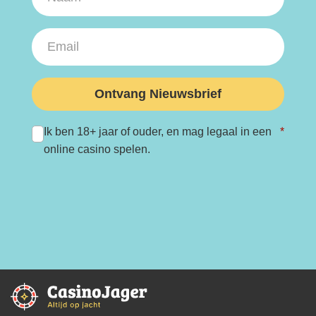
Ontvang Nieuwsbrief
Ik ben 18+ jaar of ouder, en mag legaal in een
*
online casino spelen.