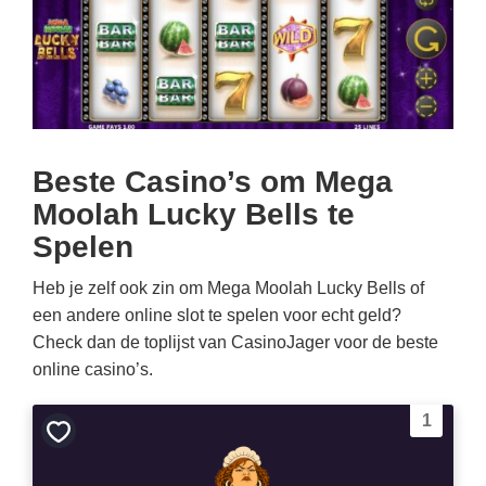
Beste Casino’s om Mega
Moolah Lucky Bells te
Spelen
Heb je zelf ook zin om Mega Moolah Lucky Bells of
een andere online slot te spelen voor echt geld?
Check dan de toplijst van CasinoJager voor de beste
online casino’s.
1
Bewaar
als
favoriet