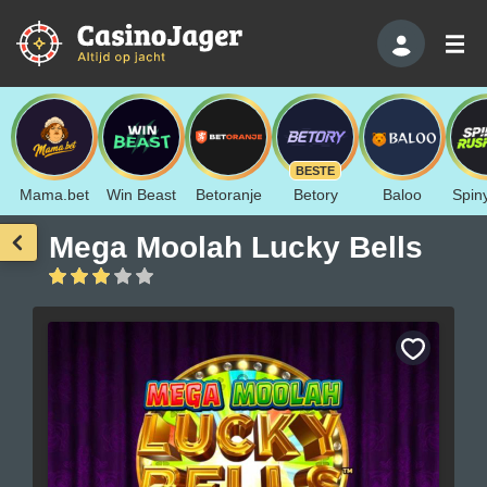
BESTE
Mama.bet
Win Beast
Betoranje
Betory
Baloo
Spin
Mega Moolah Lucky Bells
Bewaar
als
favoriet