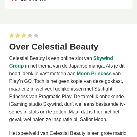
Over Celestial Beauty
Celestial Beauty is een online slot van
Skywind
Group
in het thema van de Japanse manga. Als je dit
hoort, denk je vast meteen aan
Moon Princess
van
Play’n GO. Toch is het geen kopie van deze gokkast,
maar er zijn wel veel gelijkenissen met Starlight
Princess van Pragmatic Play. De tamelijk onbekende
iGaming studio Skywind, durft wel eens bestaande tv-
series in slots om te zetten. Maar dat is hier niet het
geval, wel halen ze inspiratie bij Sailor Moon.
Het speelveld van Celestial Beauty is een grote matrix