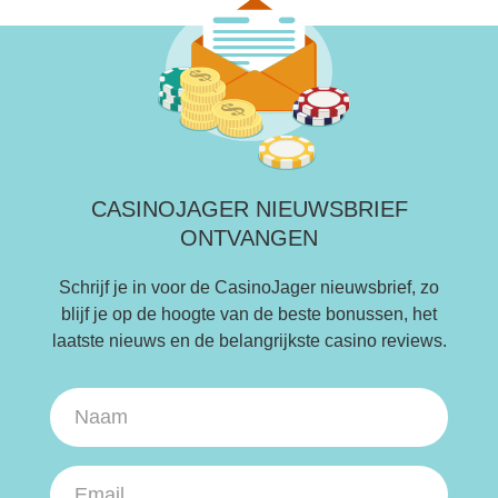
CASINOJAGER NIEUWSBRIEF
ONTVANGEN
Schrijf je in voor de CasinoJager nieuwsbrief, zo
blijf je op de hoogte van de beste bonussen, het
laatste nieuws en de belangrijkste casino reviews.