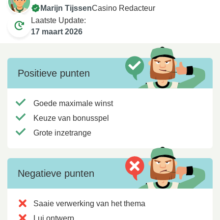
Marijn Tijssen
Casino Redacteur
Laatste Update:
17 maart 2026
Positieve punten
Goede maximale winst
Keuze van bonusspel
Grote inzetrange
Negatieve punten
Saaie verwerking van het thema
Lui ontwerp