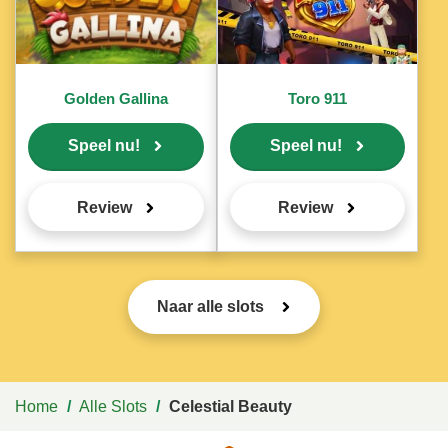
Golden Gallina
Toro 911
Speel nu!
Speel nu!
Review
Review
Naar alle slots
Home
/
Alle Slots
/
Celestial Beauty