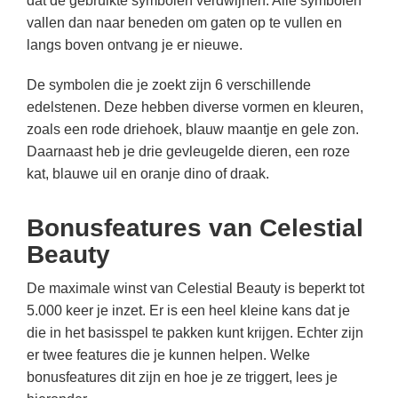
dat de gebruikte symbolen verdwijnen. Alle symbolen
vallen dan naar beneden om gaten op te vullen en
langs boven ontvang je er nieuwe.
De symbolen die je zoekt zijn 6 verschillende
edelstenen. Deze hebben diverse vormen en kleuren,
zoals een rode driehoek, blauw maantje en gele zon.
Daarnaast heb je drie gevleugelde dieren, een roze
kat, blauwe uil en oranje dino of draak.
Bonusfeatures van Celestial
Beauty
De maximale winst van Celestial Beauty is beperkt tot
5.000 keer je inzet. Er is een heel kleine kans dat je
die in het basisspel te pakken kunt krijgen. Echter zijn
er twee features die je kunnen helpen. Welke
bonusfeatures dit zijn en hoe je ze triggert, lees je