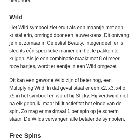
hieronder.
Wild
Het Wild symbool ziet eruit als een maantje met een
kristal erin, omringd door een lauwerkrans. Dit ontvang
je niet zomaar in Celestial Beauty. Integendeel, er is
slechts één specifieke manier om het te pakken te
krijgen. Als je een combinatie maakt met 8 of meer
roze hartjes, wordt er eentje in een Wild omgezet.
Dit kan een gewone Wild zijn of beter nog, een
Multiplying Wild. In dat geval staat er een x2, x3, x4 of
x5 in het symbool en wordt hij Sticky. Hij verdwijnt niet
na elk gebruik, maar blijft actief tot het einde van de
spin. Zo mag er maximaal 1 per spin op je scherm
staan. De Wilds vervangen alle betalende symbolen.
Free Spins