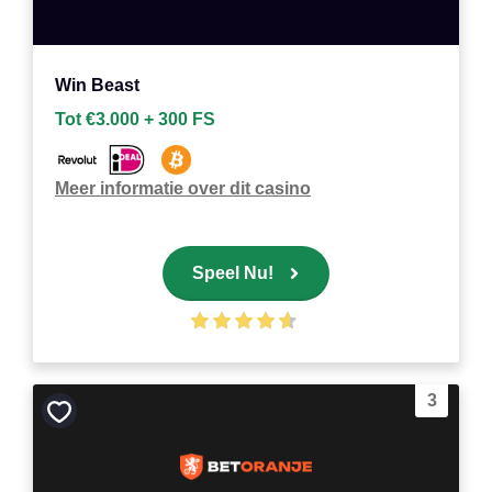
Win Beast
Tot €3.000 + 300 FS
Meer informatie over dit casino
Speel Nu!
3
Bewaar
als
favoriet