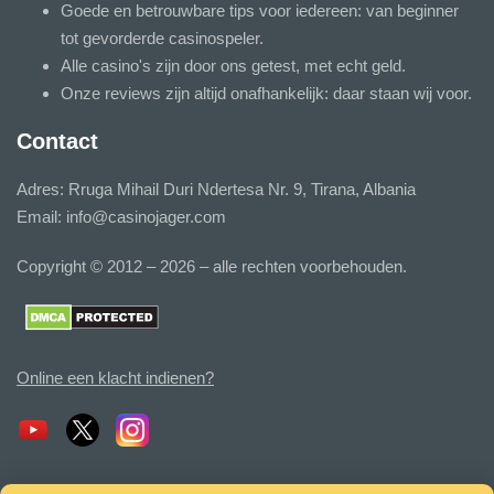
Goede en betrouwbare tips voor iedereen: van beginner
tot gevorderde casinospeler.
Alle casino's zijn door ons getest, met echt geld.
Onze reviews zijn altijd onafhankelijk: daar staan wij voor.
Contact
Adres: Rruga Mihail Duri Ndertesa Nr. 9, Tirana, Albania
Email:
info@casinojager.com
Copyright © 2012 – 2026 – alle rechten voorbehouden.
Online een klacht indienen?