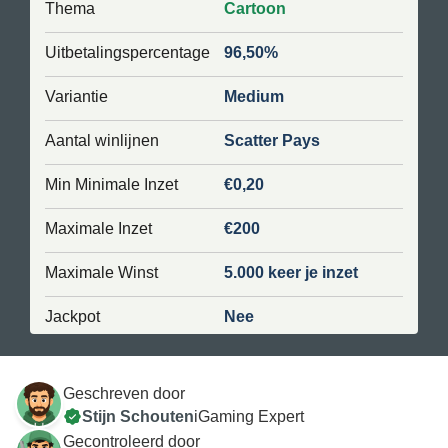
Wilds
Ja
Thema
Cartoon
Uitbetalingspercentage
96,50%
Variantie
Medium
Aantal winlijnen
Scatter Pays
Min Minimale Inzet
€0,20
Maximale Inzet
€200
Maximale Winst
5.000 keer je inzet
Jackpot
Nee
Geschreven door
Stijn Schouten
iGaming Expert
Gecontroleerd door