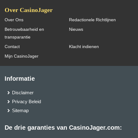
Over CasinoJager
Over Ons
Redactionele Richtlijnen
Betrouwbaarheid en
Nieuws
transparantie
Contact
Klacht indienen
Mijn CasinoJager
Informatie
Disclaimer
Privacy Beleid
Sitemap
De drie garanties van CasinoJager.com: