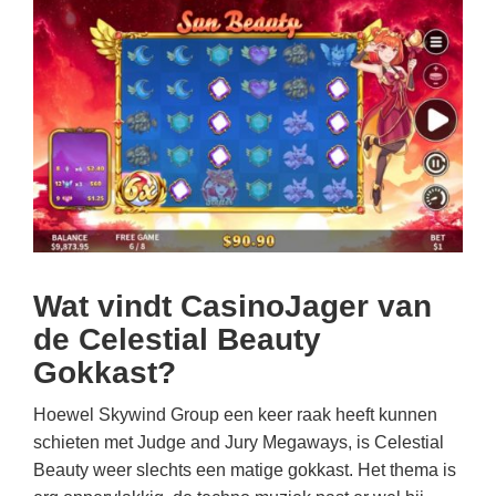
Wat vindt CasinoJager van
de Celestial Beauty
Gokkast?
Hoewel Skywind Group een keer raak heeft kunnen
schieten met Judge and Jury Megaways, is Celestial
Beauty weer slechts een matige gokkast. Het thema is