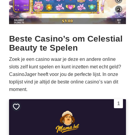
Beste Casino’s om Celestial
Beauty te Spelen
Zoek je een casino waar je deze en andere online
slots zelf kunt spelen en kunt inzetten met echt geld?
CasinoJager heeft voor jou de perfecte lijst. In onze
toplijst vind je altijd de beste online casino’s van dit
moment.
1
Bewaar
als
favoriet