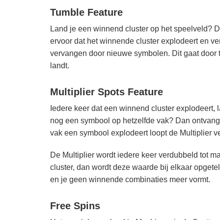
Tumble Feature
Land je een winnend cluster op het speelveld? Da
ervoor dat het winnende cluster explodeert en 
vervangen door nieuwe symbolen. Dit gaat door t
landt.
Multiplier Spots Feature
Iedere keer dat een winnend cluster explodeert, l
nog een symbool op hetzelfde vak? Dan ontvang je
vak een symbool explodeert loopt de Multiplier v
De Multiplier wordt iedere keer verdubbeld tot m
cluster, dan wordt deze waarde bij elkaar opgete
en je geen winnende combinaties meer vormt.
Free Spins