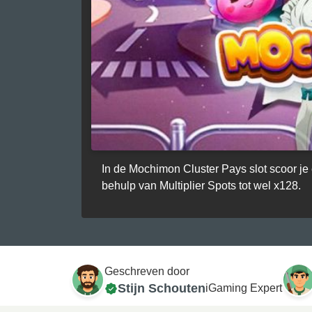
In de Mochimon Cluster Pays slot scoor je 
behulp van Multiplier Spots tot wel x128.
Geschreven door
Stijn Schouten
iGaming Expert