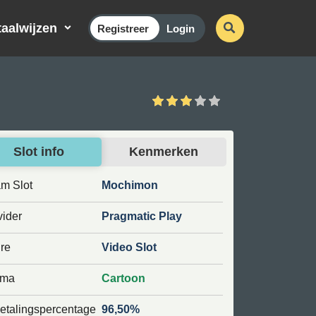
aalwijzen
Registreer
Login
Slot info
Kenmerken
Slot info
Kenmerken
m Slot
Mochimon
ls
7
ls
7
oplay
Ja
m Slot
Mochimon
vider
Pragmatic Play
oplay
Ja
us Spel
Ja
us Spel
Ja
vider
Pragmatic Play
re
Video Slot
e Spins
30
e Spins
30
gressieve Jackpot
Nee
re
Video Slot
ema
Cartoon
gressieve Jackpot
Nee
ipliers
Ja
ds
Ja
ema
Cartoon
betalingspercentage
96,50%
ipliers
Ja