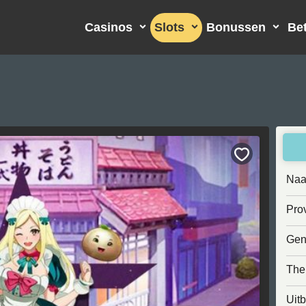
Casinos
Slots
Bonussen
Bet
Bewaar
als
Naa
favoriet
Ree
Ree
Aut
Naa
Pro
Aut
Bon
Bon
Pro
Gen
Fre
Fre
Pro
Gen
Th
Pro
Mult
Wil
Th
Uit
Mult