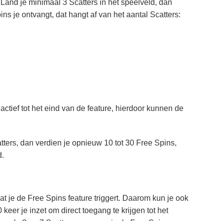
Land je minimaal 3 Scatters in het speelveld, dan
ns je ontvangt, dat hangt af van het aantal Scatters:
actief tot het eind van de feature, hierdoor kunnen de
tters, dan verdien je opnieuw 10 tot 30 Free Spins,
d.
t je de Free Spins feature triggert. Daarom kun je ook
keer je inzet om direct toegang te krijgen tot het