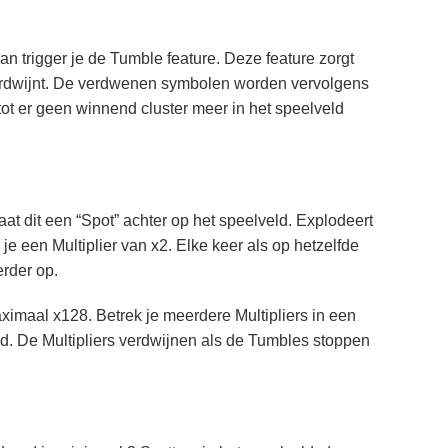
n trigger je de Tumble feature. Deze feature zorgt
verdwijnt. De verdwenen symbolen worden vervolgens
ot er geen winnend cluster meer in het speelveld
aat dit een “Spot” achter op het speelveld. Explodeert
 een Multiplier van x2. Elke keer als op hetzelfde
erder op.
aximaal x128. Betrek je meerdere Multipliers in een
ld. De Multipliers verdwijnen als de Tumbles stoppen