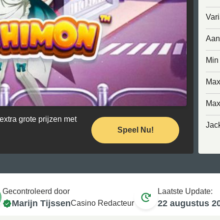
Wil
Uit
Vari
Vari
Aant
Aant
Min
Min
Max
Max
Max
extra grote prijzen met
Max
Jac
Speel Nu!
Jac
Gecontroleerd door
Laatste Update:
Marijn Tijssen
22 augustus 2
Casino Redacteur