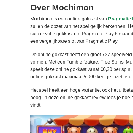
Over Mochimon
Mochimon is een online gokkast van
Pragmatic 
zullen de opzet van het spel gelijk herkennen. H
succesvolle gokkast die Pragmatic Play 6 maan
een vergelijkbare slot van Pragmatic Play.
De online gokkast heeft een groot 7×7 speelveld.
vormen. Met een Tumble feature, Free Spins, Multi
speelt deze online gokkast vanaf €0,20 per spin, 
online gokkast maximaal 5.000 keer je inzet ter
Het spel heeft een hoge variantie, ook het uitb
hoog. In deze online gokkast review lees je hoe
vindt.