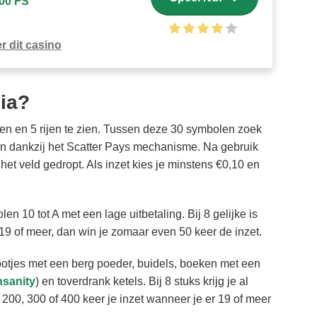
100 FS
r dit casino
nia?
llen en 5 rijen te zien. Tussen deze 30 symbolen zoek
aan dankzij het Scatter Pays mechanisme. Na gebruik
t veld gedropt. Als inzet kies je minstens €0,10 en
n 10 tot A met een lage uitbetaling. Bij 8 gelijke is
er 19 of meer, dan win je zomaar even 50 keer de inzet.
, potjes met een berg poeder, buidels, boeken met een
nsanity
) en toverdrank ketels. Bij 8 stuks krijg je al
ot 200, 300 of 400 keer je inzet wanneer je er 19 of meer