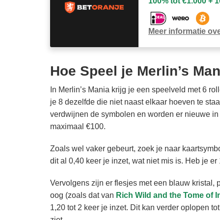
100% tot €1.000 + 
Meer informatie ove
Hoe Speel je Merlin’s Ma
In Merlin’s Mania krijg je een speelveld met 6 ro
je 8 dezelfde die niet naast elkaar hoeven te st
verdwijnen de symbolen en worden er nieuwe in he
maximaal €100.
Zoals wel vaker gebeurt, zoek je naar kaartsymbole
dit al 0,40 keer je inzet, wat niet mis is. Heb je 
Vervolgens zijn er flesjes met een blauw kristal
oog (zoals dat van
Rich Wild and the Tome of I
1,20 tot 2 keer je inzet. Dit kan verder oplopen t
ziet.