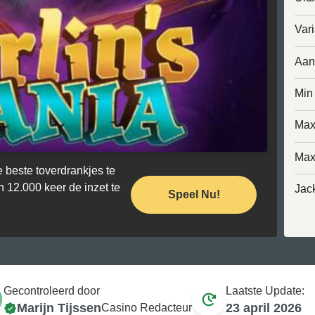
Uit
Wil
Vari
Vari
Aant
Aant
Min
Min
Max
Max
Max
 beste toverdrankjes te
Max
 12.000 keer de inzet te
Jac
Speel Nu!
Jac
Gecontroleerd door
Laatste Update:
Marijn Tijssen
23 april 2026
Casino Redacteur