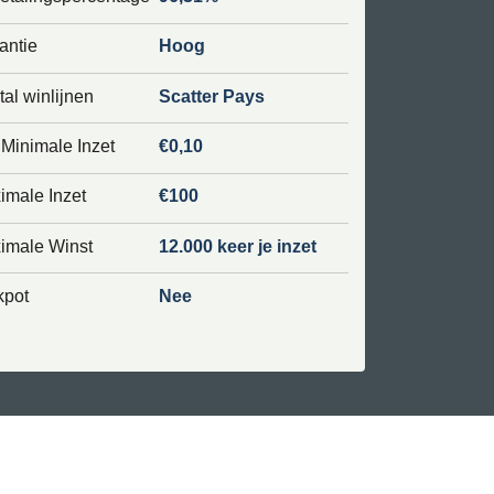
betalingspercentage
96,31%
ds
Ja
antie
Hoog
antie
Hoog
al winlijnen
Scatter Pays
al winlijnen
Scatter Pays
 Minimale Inzet
€0,10
 Minimale Inzet
€0,10
imale Inzet
€100
imale Inzet
€100
imale Winst
12.000 keer je inzet
imale Winst
12.000 keer je inzet
kpot
Nee
kpot
Nee