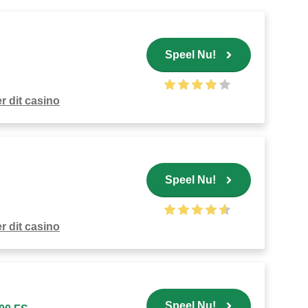
Speel Nu!
r dit casino
Speel Nu!
r dit casino
Speel Nu!