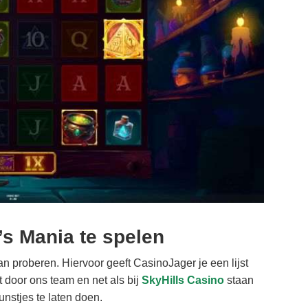
’s Mania te spelen
n proberen. Hiervoor geeft CasinoJager je een lijst
t door ons team en net als bij
SkyHills Casino
staan
nstjes te laten doen.