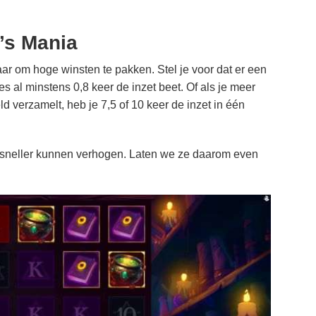
’s Mania
baar om hoge winsten te pakken. Stel je voor dat er een
ies al minstens 0,8 keer de inzet beet. Of als je meer
 verzamelt, heb je 7,5 of 10 keer de inzet in één
n sneller kunnen verhogen. Laten we ze daarom even