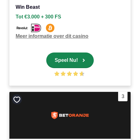
Win Beast
Tot €3.000 + 300 FS
Meer informatie over dit casino
Speel Nu!
3
Bewaar
als
favoriet