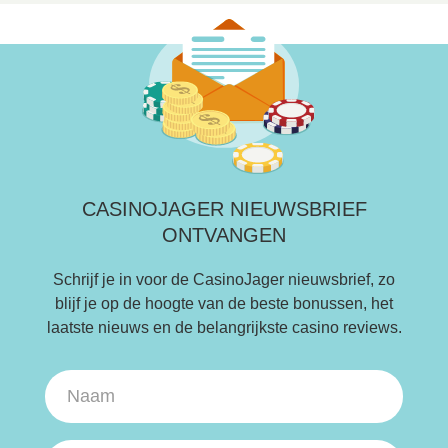
CASINOJAGER NIEUWSBRIEF
ONTVANGEN
Schrijf je in voor de CasinoJager nieuwsbrief, zo
blijf je op de hoogte van de beste bonussen, het
laatste nieuws en de belangrijkste casino reviews.