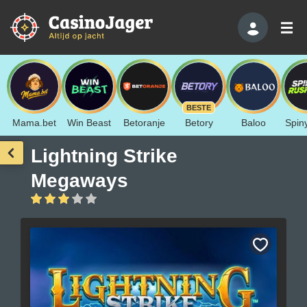
BESTE
Mama.bet
Win Beast
Betoranje
Betory
Baloo
Spin
Lightning Strike
Megaways
Bewaar
als
favoriet