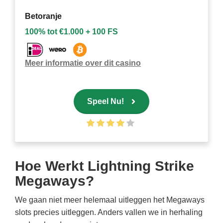
Betoranje
100% tot €1.000 + 100 FS
Meer informatie over dit casino
Speel Nu!
Hoe Werkt Lightning Strike
Megaways?
We gaan niet meer helemaal uitleggen het Megaways
slots precies uitleggen. Anders vallen we in herhaling