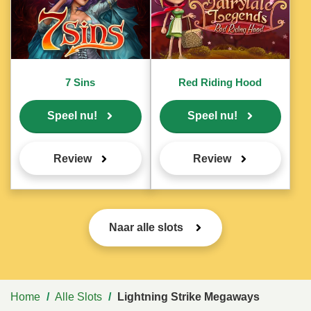
favoriet
favoriet
7 Sins
Red Riding Hood
Speel nu!
Speel nu!
Review
Review
Naar alle slots
Home
/
Alle Slots
/
Lightning Strike Megaways