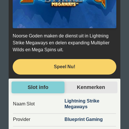
Noorse Goden maken de dienst uit in Lightning
Strike Megaways en delen expanding Multiplier
Wilds en Mega Spins uit.
Speel Nu!
Slot info
Kenmerken
Reels
5
Lightning Strike
Naam Slot
Autoplay
Ja
Megaways
Bonus Spel
Ja
Free Spins
25
Provider
Blueprint Gaming
Progressieve Jackpot
Nee