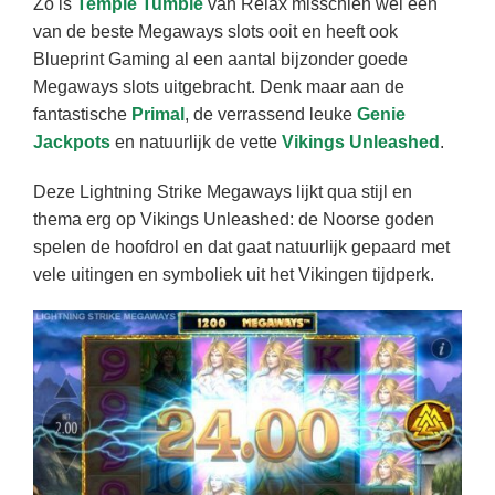
Zo is
Temple Tumble
van Relax misschien wel een
van de beste Megaways slots ooit en heeft ook
Blueprint Gaming al een aantal bijzonder goede
Megaways slots uitgebracht. Denk maar aan de
fantastische
Primal
, de verrassend leuke
Genie
Jackpots
en natuurlijk de vette
Vikings Unleashed
.
Deze Lightning Strike Megaways lijkt qua stijl en
thema erg op Vikings Unleashed: de Noorse goden
spelen de hoofdrol en dat gaat natuurlijk gepaard met
vele uitingen en symboliek uit het Vikingen tijdperk.