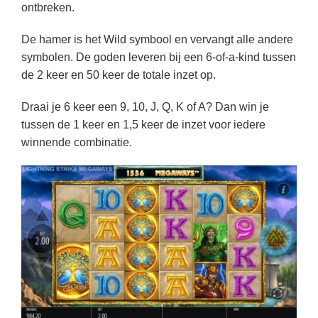
ontbreken.
De hamer is het Wild symbool en vervangt alle andere
symbolen. De goden leveren bij een 6-of-a-kind tussen
de 2 keer en 50 keer de totale inzet op.
Draai je 6 keer een 9, 10, J, Q, K of A? Dan win je
tussen de 1 keer en 1,5 keer de inzet voor iedere
winnende combinatie.