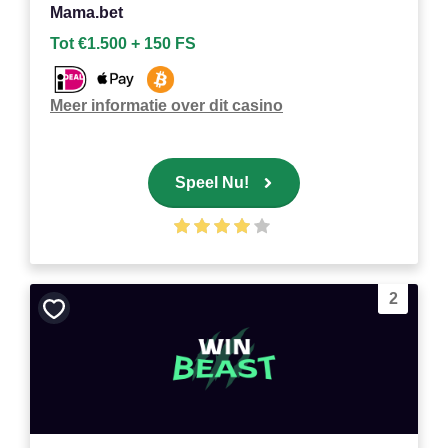
Mama.bet
Tot €1.500 + 150 FS
Meer informatie over dit casino
Speel Nu!
2
Bewaar
als
favoriet