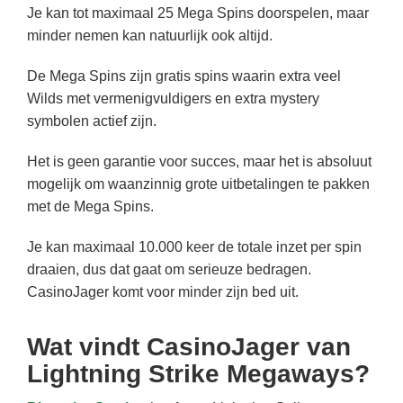
Je kan tot maximaal 25 Mega Spins doorspelen, maar
minder nemen kan natuurlijk ook altijd.
De Mega Spins zijn gratis spins waarin extra veel
Wilds met vermenigvuldigers en extra mystery
symbolen actief zijn.
Het is geen garantie voor succes, maar het is absoluut
mogelijk om waanzinnig grote uitbetalingen te pakken
met de Mega Spins.
Je kan maximaal 10.000 keer de totale inzet per spin
draaien, dus dat gaat om serieuze bedragen.
CasinoJager komt voor minder zijn bed uit.
Wat vindt CasinoJager van
Lightning Strike Megaways?