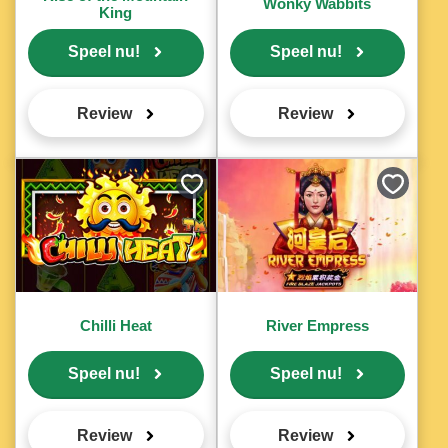
Wonky Wabbits
King
Speel nu!
Speel nu!
Review
Review
Bewaar
Bewaar
als
als
favoriet
favoriet
Chilli Heat
River Empress
Speel nu!
Speel nu!
Review
Review