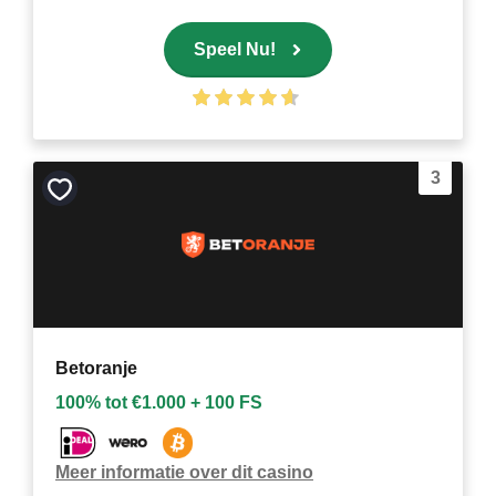
Speel Nu!
3
Bewaar
als
favoriet
Betoranje
100% tot €1.000 + 100 FS
Meer informatie over dit casino