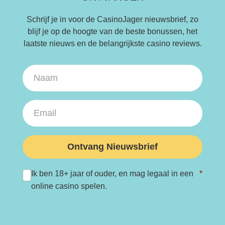
Schrijf je in voor de CasinoJager nieuwsbrief, zo
blijf je op de hoogte van de beste bonussen, het
laatste nieuws en de belangrijkste casino reviews.
Ontvang Nieuwsbrief
Ik ben 18+ jaar of ouder, en mag legaal in een
*
online casino spelen.