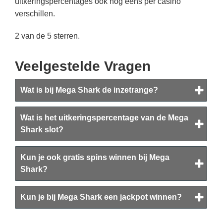
uitkeringspercentages ook nog eens per casino
verschillen.
2 van de 5 sterren.
Veelgestelde Vragen
Wat is bij Mega Shark de inzetrange?
Wat is het uitkeringspercentage van de Mega
Shark slot?
Kun je ook gratis spins winnen bij Mega
Shark?
Kun je bij Mega Shark een jackpot winnen?