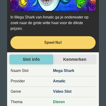
In Mega Shark van Amatic ga je onderwater op
zoek naar de grote witte haai voor de dikste
prijzen.
Speel Nu!
Slot info
Kenmerken
Reels
5
Naam Slot
Mega Shark
Autoplay
Ja
Bonus Spel
Ja
Provider
Amatic
Free Spins
30
Progressieve Jackpot
Nee
Genre
Video Slot
Multipliers
Ja
Wilds
Ja
Thema
Dieren