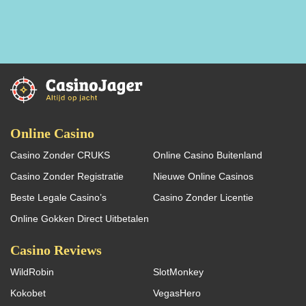
Online Casino
Casino Zonder CRUKS
Online Casino Buitenland
Casino Zonder Registratie
Nieuwe Online Casinos
Beste Legale Casino’s
Casino Zonder Licentie
Online Gokken Direct Uitbetalen
Casino Reviews
WildRobin
SlotMonkey
Kokobet
VegasHero