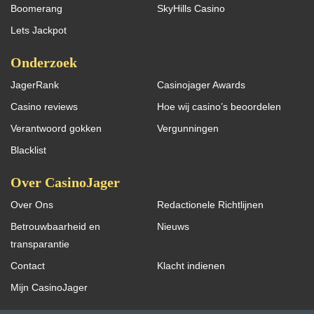
Boomerang
SkyHills Casino
Lets Jackpot
Onderzoek
JagerRank
Casinojager Awards
Casino reviews
Hoe wij casino’s beoordelen
Verantwoord gokken
Vergunningen
Blacklist
Over CasinoJager
Over Ons
Redactionele Richtlijnen
Betrouwbaarheid en
Nieuws
transparantie
Contact
Klacht indienen
Mijn CasinoJager