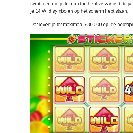
symbolen die je tot dan toe hebt verzameld, blijv
je 14 Wild symbolen op het scherm hebt staan.
Dat levert je tot maximaal €80.000 op, de hoofdpr