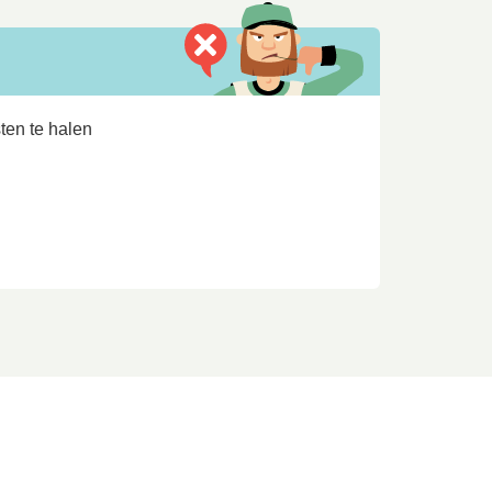
ten te halen