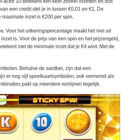
 Factor 10 betekent tien keer zoveel inzetten en dus
 van een credit stel je in tussen €0,01 en €1. De
 maximale inzet is €200 per spin.
e. Voor het uitkeringspercentage maakt het niet uit
 inzet is. Voor de prijs van een spin en het prijzengeld,
 betekent met de minimale inzet dat je €4 wint. Met de
symbolen. Behalve de aardbei, zijn dat een
ijn er nog vijf speelkaartsymbolen, ook vermomd als
ombinaties pakt op meerdere winlijnen tegelijk.