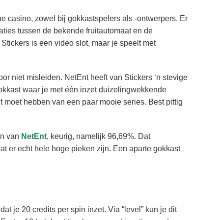
ne casino, zowel bij gokkastspelers als -ontwerpers. Er
naties tussen de bekende fruitautomaat en de
Stickers is een video slot, maar je speelt met
oor niet misleiden. NetEnt heeft van Stickers ‘n stevige
gokkast waar je met één inzet duizelingwekkende
t moet hebben van een paar mooie series. Best pittig
jn van
NetEnt
, keurig, namelijk 96,69%. Dat
r dat er echt hele hoge pieken zijn. Een aparte gokkast
at je 20 credits per spin inzet. Via “level” kun je dit