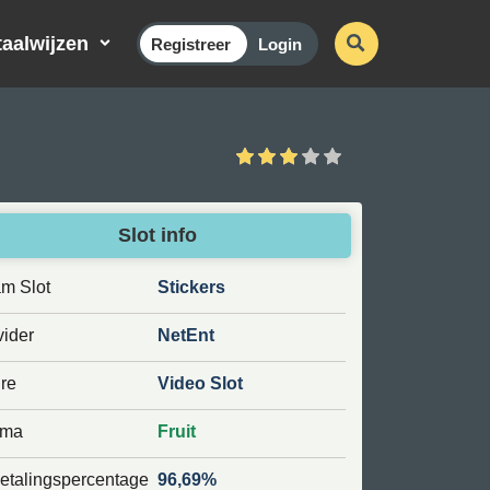
aalwijzen
Registreer
Login
Slot info
Slot info
m Slot
Stickers
m Slot
Stickers
vider
NetEnt
vider
NetEnt
re
Video Slot
re
Video Slot
ema
Fruit
ema
Fruit
betalingspercentage
96,69%