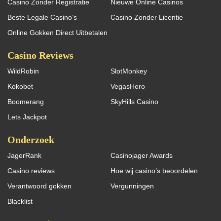
Casino Zonder Registratie
Nieuwe Online Casinos
Beste Legale Casino’s
Casino Zonder Licentie
Online Gokken Direct Uitbetalen
Casino Reviews
WildRobin
SlotMonkey
Kokobet
VegasHero
Boomerang
SkyHills Casino
Lets Jackpot
Onderzoek
JagerRank
Casinojager Awards
Casino reviews
Hoe wij casino’s beoordelen
Verantwoord gokken
Vergunningen
Blacklist