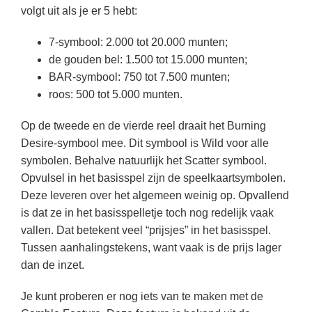
volgt uit als je er 5 hebt:
7-symbool: 2.000 tot 20.000 munten;
de gouden bel: 1.500 tot 15.000 munten;
BAR-symbool: 750 tot 7.500 munten;
roos: 500 tot 5.000 munten.
Op de tweede en de vierde reel draait het Burning
Desire-symbool mee. Dit symbool is Wild voor alle
symbolen. Behalve natuurlijk het Scatter symbool.
Opvulsel in het basisspel zijn de speelkaartsymbolen.
Deze leveren over het algemeen weinig op. Opvallend
is dat ze in het basisspelletje toch nog redelijk vaak
vallen. Dat betekent veel “prijsjes” in het basisspel.
Tussen aanhalingstekens, want vaak is de prijs lager
dan de inzet.
Je kunt proberen er nog iets van te maken met de