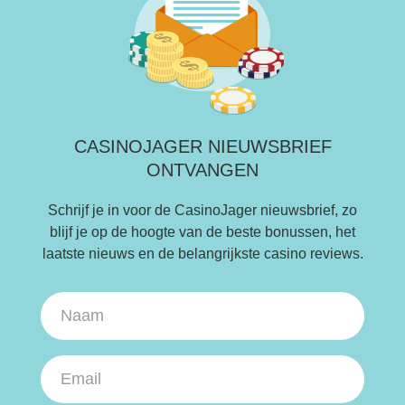
CASINOJAGER NIEUWSBRIEF
ONTVANGEN
Schrijf je in voor de CasinoJager nieuwsbrief, zo
blijf je op de hoogte van de beste bonussen, het
laatste nieuws en de belangrijkste casino reviews.