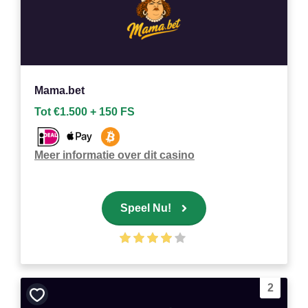
favoriet
Mama.bet
Tot €1.500 + 150 FS
Meer informatie over dit casino
Speel Nu!
2
Bewaar