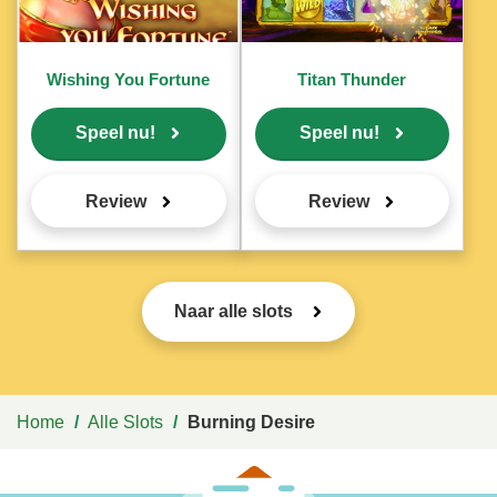
Wishing You Fortune
Titan Thunder
Speel nu!
Speel nu!
Review
Review
Naar alle slots
Home
/
Alle Slots
/
Burning Desire