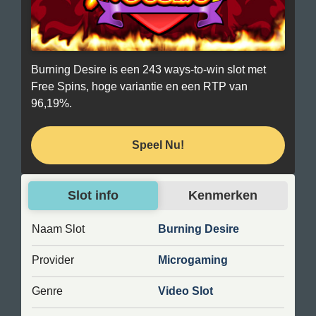
Burning Desire is een 243 ways-to-win slot met
Free Spins, hoge variantie en een RTP van
96,19%.
Speel Nu!
Slot info
Kenmerken
Reels
5
Naam Slot
Burning Desire
Autoplay
Ja
Bonus Spel
Ja
Provider
Microgaming
Free Spins
15
Progressieve Jackpot
Nee
Genre
Video Slot
Multipliers
Ja