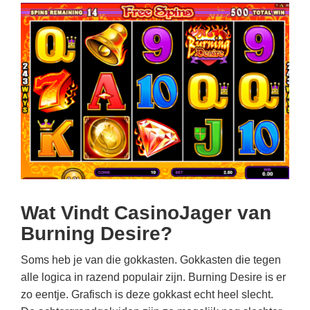
Wat Vindt CasinoJager van
Burning Desire?
Soms heb je van die gokkasten. Gokkasten die tegen
alle logica in razend populair zijn. Burning Desire is er
zo eentje. Grafisch is deze gokkast echt heel slecht.