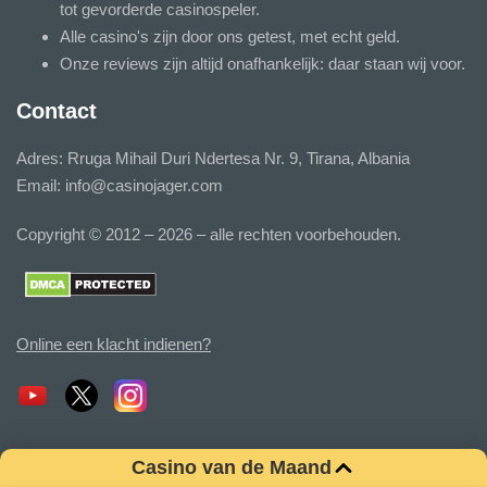
tot gevorderde casinospeler.
Alle casino's zijn door ons getest, met echt geld.
Onze reviews zijn altijd onafhankelijk: daar staan wij voor.
Contact
Adres: Rruga Mihail Duri Ndertesa Nr. 9, Tirana, Albania
Email:
info@casinojager.com
Copyright © 2012 – 2026 – alle rechten voorbehouden.
Online een klacht indienen?
Casino van de Maand