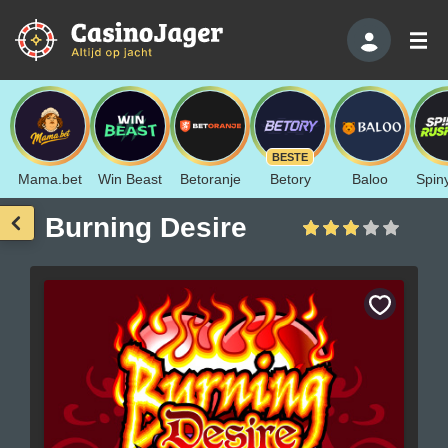
BESTE
Mama.bet
Win Beast
Betoranje
Betory
Baloo
Spin
Burning Desire
Bewaar
als
favoriet