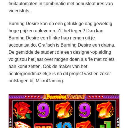
fruitautomaten in combinatie met bonusfeatures van
videoslots.
Burning Desire kan op een gelukkige dag geweldig
hoge prijzen opleveren. Zit het tegen? Dan kan
Burning Desire een flinke hap nemen uit je
accountsaldo. Grafisch is Burning Desire een drama.
De gemiddelde student die een designer-opleiding
volgt zou het jaar over mogen doen als ‘ie met zoiets
aan komt zetten. Ook de maker van het
achtergrondmuziekje is na dit project vast en zeker
ontslagen bij MicroGaming.