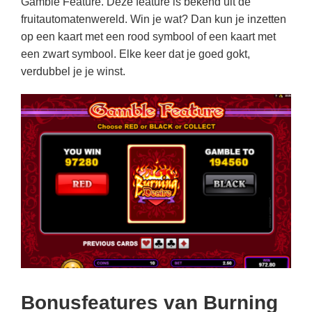
Gamble Feature. Deze feature is bekend uit de
fruitautomatenwereld. Win je wat? Dan kun je inzetten
op een kaart met een rood symbool of een kaart met
een zwart symbool. Elke keer dat je goed gokt,
verdubbel je je winst.
Bonusfeatures van Burning