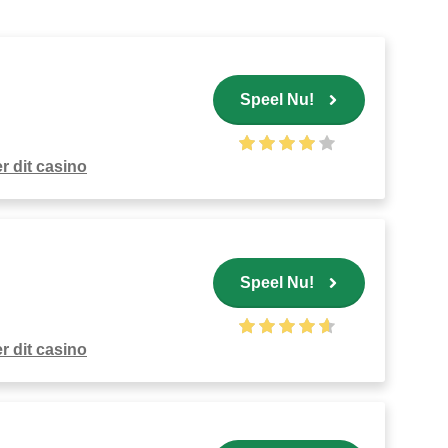
Speel Nu!
r dit casino
Speel Nu!
r dit casino