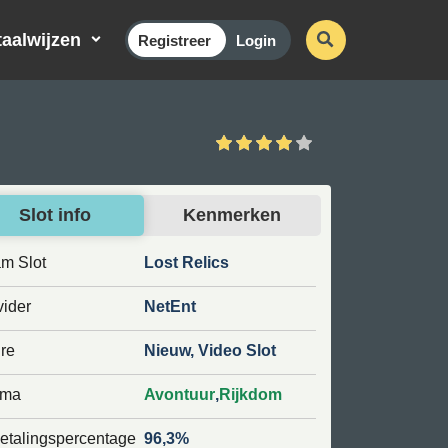
aalwijzen
Registreer
Login
Slot info
Kenmerken
Slot info
Kenmerken
m Slot
Lost Relics
ls
5
oplay
Ja
ls
5
m Slot
Lost Relics
vider
NetEnt
oplay
Ja
us Spel
Ja
us Spel
Ja
vider
NetEnt
re
Nieuw, Video Slot
e Spins
10
e Spins
10
gressieve Jackpot
Nee
re
Nieuw, Video Slot
ema
Avontuur
,
Rijkdom
gressieve Jackpot
Nee
ipliers
Nee
ds
Ja
ipliers
Nee
ema
Avontuur
,
Rijkdom
betalingspercentage
96,3%