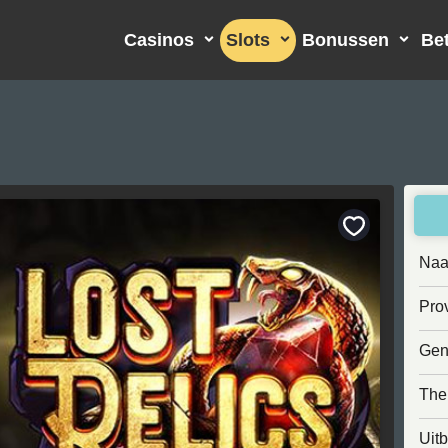
Casinos
Slots
Bonussen
Bet
Bewaar
als
Naa
favoriet
Ree
Aut
Ree
Naa
Pro
Aut
Bon
Bon
Pro
Gen
Fre
Fre
Pro
Gen
Th
Pro
Mult
Wil
Mult
Th
Uit