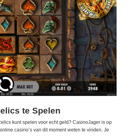
elics te Spelen
 Relics kunt spelen voor echt geld? CasinoJager is op
online casino’s van dit moment weten te vinden. Je