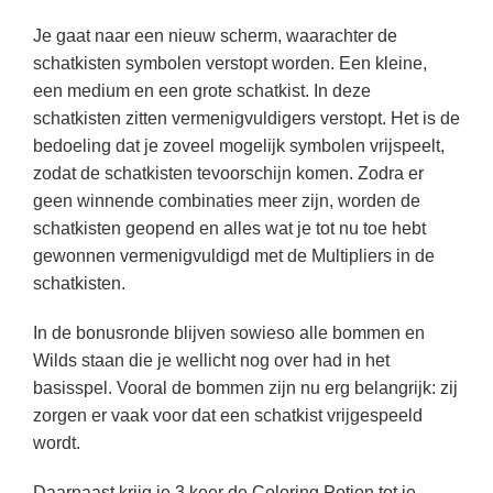
Je gaat naar een nieuw scherm, waarachter de
schatkisten symbolen verstopt worden. Een kleine,
een medium en een grote schatkist. In deze
schatkisten zitten vermenigvuldigers verstopt. Het is de
bedoeling dat je zoveel mogelijk symbolen vrijspeelt,
zodat de schatkisten tevoorschijn komen. Zodra er
geen winnende combinaties meer zijn, worden de
schatkisten geopend en alles wat je tot nu toe hebt
gewonnen vermenigvuldigd met de Multipliers in de
schatkisten.
In de bonusronde blijven sowieso alle bommen en
Wilds staan die je wellicht nog over had in het
basisspel. Vooral de bommen zijn nu erg belangrijk: zij
zorgen er vaak voor dat een schatkist vrijgespeeld
wordt.
Daarnaast krijg je 3 keer de Coloring Potion tot je