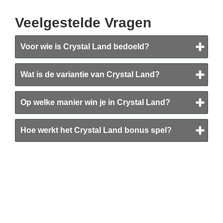
Veelgestelde Vragen
Voor wie is Crystal Land bedoeld?
Wat is de variantie van Crystal Land?
Op welke manier win je in Crystal Land?
Hoe werkt het Crystal Land bonus spel?