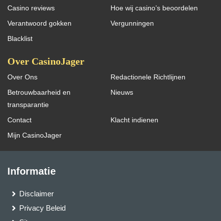
Casino reviews
Hoe wij casino’s beoordelen
Verantwoord gokken
Vergunningen
Blacklist
Over CasinoJager
Over Ons
Redactionele Richtlijnen
Betrouwbaarheid en
Nieuws
transparantie
Contact
Klacht indienen
Mijn CasinoJager
Informatie
Disclaimer
Privacy Beleid