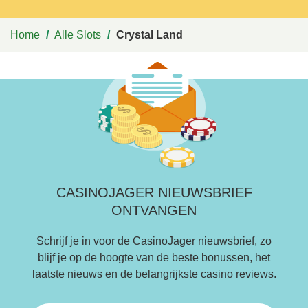
Home
/
Alle Slots
/
Crystal Land
CASINOJAGER NIEUWSBRIEF
ONTVANGEN
Schrijf je in voor de CasinoJager nieuwsbrief, zo
blijf je op de hoogte van de beste bonussen, het
laatste nieuws en de belangrijkste casino reviews.