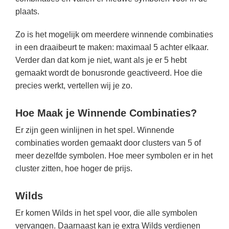
plaats.
Zo is het mogelijk om meerdere winnende combinaties
in een draaibeurt te maken: maximaal 5 achter elkaar.
Verder dan dat kom je niet, want als je er 5 hebt
gemaakt wordt de bonusronde geactiveerd. Hoe die
precies werkt, vertellen wij je zo.
Hoe Maak je Winnende Combinaties?
Er zijn geen winlijnen in het spel. Winnende
combinaties worden gemaakt door clusters van 5 of
meer dezelfde symbolen. Hoe meer symbolen er in het
cluster zitten, hoe hoger de prijs.
Wilds
Er komen Wilds in het spel voor, die alle symbolen
vervangen. Daarnaast kan je extra Wilds verdienen