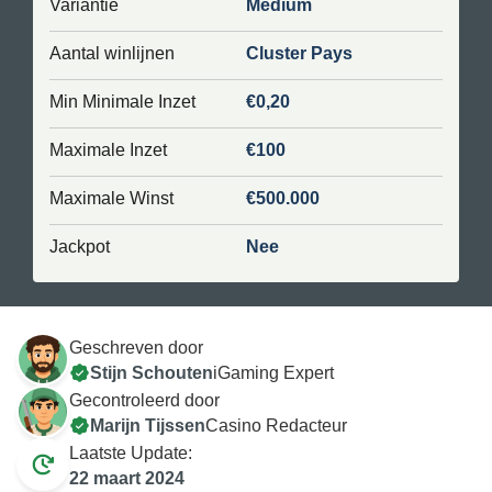
Variantie
Medium
Aantal winlijnen
Cluster Pays
Min Minimale Inzet
€0,20
Maximale Inzet
€100
Maximale Winst
€500.000
Jackpot
Nee
Geschreven door
Stijn Schouten
iGaming Expert
Gecontroleerd door
Marijn Tijssen
Casino Redacteur
Laatste Update:
22 maart 2024