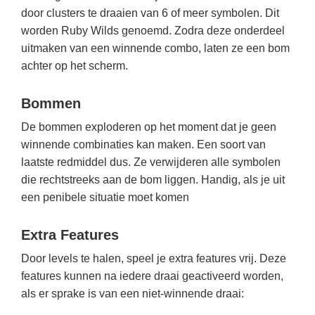
door clusters te draaien van 6 of meer symbolen. Dit
worden Ruby Wilds genoemd. Zodra deze onderdeel
uitmaken van een winnende combo, laten ze een bom
achter op het scherm.
Bommen
De bommen exploderen op het moment dat je geen
winnende combinaties kan maken. Een soort van
laatste redmiddel dus. Ze verwijderen alle symbolen
die rechtstreeks aan de bom liggen. Handig, als je uit
een penibele situatie moet komen
Extra Features
Door levels te halen, speel je extra features vrij. Deze
features kunnen na iedere draai geactiveerd worden,
als er sprake is van een niet-winnende draai: