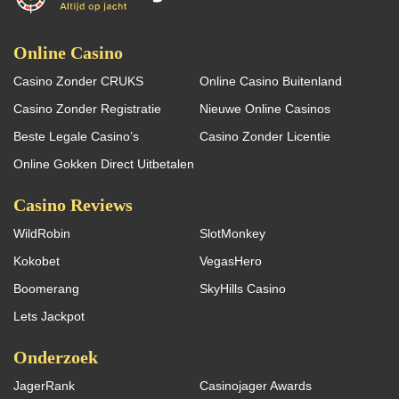
Online Casino
Casino Zonder CRUKS
Online Casino Buitenland
Casino Zonder Registratie
Nieuwe Online Casinos
Beste Legale Casino’s
Casino Zonder Licentie
Online Gokken Direct Uitbetalen
Casino Reviews
WildRobin
SlotMonkey
Kokobet
VegasHero
Boomerang
SkyHills Casino
Lets Jackpot
Onderzoek
JagerRank
Casinojager Awards