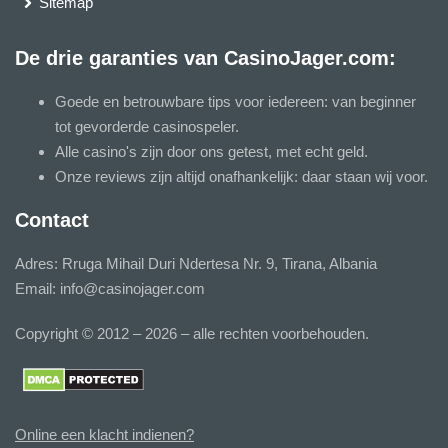
Sitemap
De drie garanties van CasinoJager.com:
Goede en betrouwbare tips voor iedereen: van beginner
tot gevorderde casinospeler.
Alle casino's zijn door ons getest, met echt geld.
Onze reviews zijn altijd onafhankelijk: daar staan wij voor.
Contact
Adres: Rruga Mihail Duri Ndertesa Nr. 9, Tirana, Albania
Email:
info@casinojager.com
Copyright © 2012 – 2026 – alle rechten voorbehouden.
Online een klacht indienen?