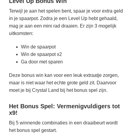
Level Up Bonus Win
Terwijl je aan het spelen bent, spaar je voor extra geld
in je spaarpot. Zodra je een Level Up hebt gehaald,
mag je aan een mini rad draaien. Er zijn 3 mogelijk
uitkomsten:
Win de spaarpot
Win de spaarpot x2
Ga door met sparen
Deze bonus win kan voor een leuk extraatje zorgen,
maar is niet waar het echte grote geld zit. Daarvoor
moet je bij Crystal Land bij het bonus spel zijn.
Het Bonus Spel: Vermenigvuldigers tot
x9!
Bij 5 winnende combinaties in een draaibeurt wordt
het bonus spel gestart.