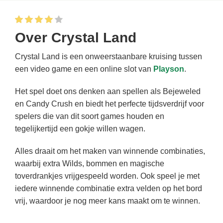
Over Crystal Land
Crystal Land is een onweerstaanbare kruising tussen
een video game en een online slot van
Playson
.
Het spel doet ons denken aan spellen als Bejeweled
en Candy Crush en biedt het perfecte tijdsverdrijf voor
spelers die van dit soort games houden en
tegelijkertijd een gokje willen wagen.
Alles draait om het maken van winnende combinaties,
waarbij extra Wilds, bommen en magische
toverdrankjes vrijgespeeld worden. Ook speel je met
iedere winnende combinatie extra velden op het bord
vrij, waardoor je nog meer kans maakt om te winnen.