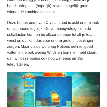
beschikking, die (hopelijk) zoveel mogelijk grote
winnende combinaties maakt.
Deze bonusronde van Crystal Land is echt enorm leuk
en spannend tegelijk. De vermenigvuldigers in de
schatkisten kunnen bij elkaar oplopen tot x9 je totale
winst en dat kan dus voor enorm grote uitbetalingen
zorgen. Maar als de Coloring Potions net niet goed
vallen en je ook weinig Wilds en bommen hebt staan,
dan wil deze bonus ook nog wel eens ernstig
teleurstellen.