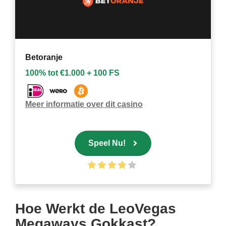
Betoranje
100% tot €1.000 + 100 FS
Meer informatie over dit casino
Speel Nu!
Hoe Werkt de LeoVegas
Megaways Gokkast?