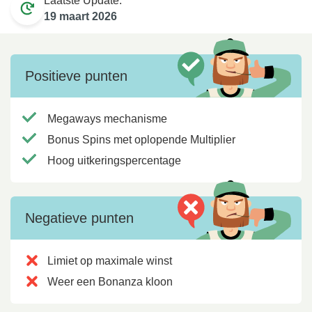
Laatste Update:
19 maart 2026
Positieve punten
Megaways mechanisme
Bonus Spins met oplopende Multiplier
Hoog uitkeringspercentage
Negatieve punten
Limiet op maximale winst
Weer een Bonanza kloon