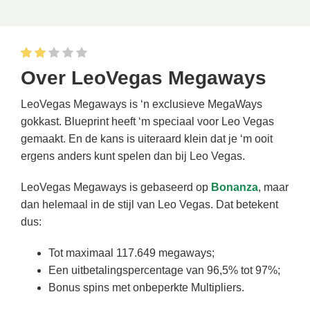
Over LeoVegas Megaways
LeoVegas Megaways is ‘n exclusieve MegaWays
gokkast. Blueprint heeft ‘m speciaal voor Leo Vegas
gemaakt. En de kans is uiteraard klein dat je ‘m ooit
ergens anders kunt spelen dan bij Leo Vegas.
LeoVegas Megaways is gebaseerd op
Bonanza
, maar
dan helemaal in de stijl van Leo Vegas. Dat betekent
dus:
Tot maximaal 117.649 megaways;
Een uitbetalingspercentage van 96,5% tot 97%;
Bonus spins met onbeperkte Multipliers.