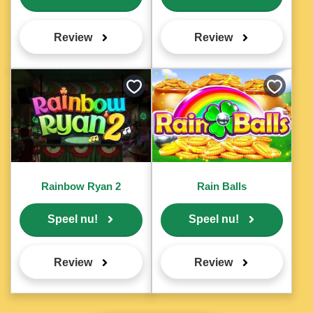
Review
Review
Bewaar
Bewaar
als
als
favoriet
favoriet
Rainbow Ryan 2
Rain Balls
Speel nu!
Speel nu!
Review
Review