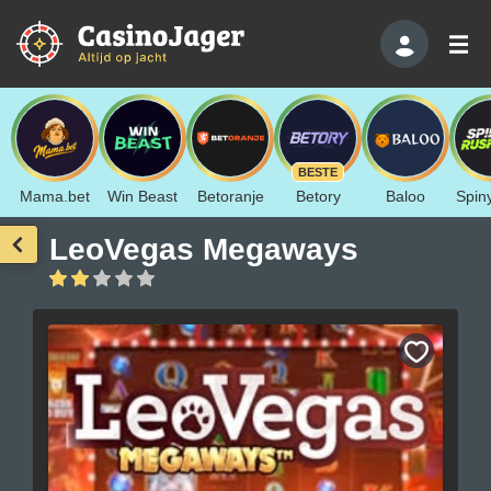
BESTE
Mama.bet
Win Beast
Betoranje
Betory
Baloo
Spin
LeoVegas Megaways
Bewaar
als
favoriet