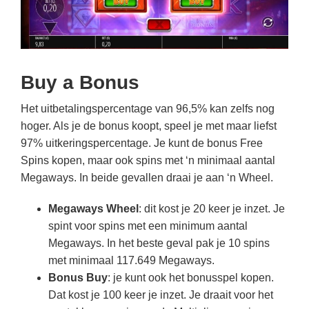
Buy a Bonus
Het uitbetalingspercentage van 96,5% kan zelfs nog
hoger. Als je de bonus koopt, speel je met maar liefst
97% uitkeringspercentage. Je kunt de bonus Free
Spins kopen, maar ook spins met ‘n minimaal aantal
Megaways. In beide gevallen draai je aan ‘n Wheel.
Megaways Wheel
: dit kost je 20 keer je inzet. Je
spint voor spins met een minimum aantal
Megaways. In het beste geval pak je 10 spins
met minimaal 117.649 Megaways.
Bonus Buy
: je kunt ook het bonusspel kopen.
Dat kost je 100 keer je inzet. Je draait voor het