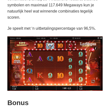
symbolen en maximaal 117.649 Megaways kun je
natuurlijk heel wat winnende combinaties tegelijk
scoren.
Je speelt met ‘n uitbetalingspercentage van 96,5%.
Bonus