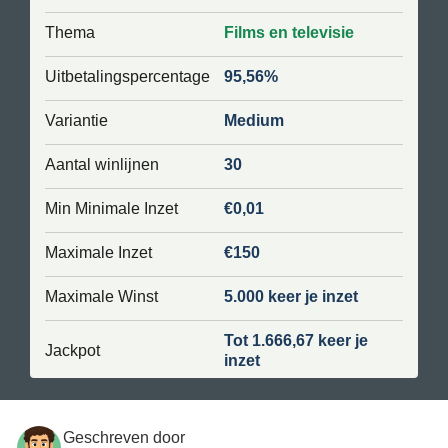
Tot 1.666,67 keer je
Reguliere Jackpot
inzet
Thema
Films en televisie
Multipliers
Ja
Wilds
Ja
Uitbetalingspercentage
95,56%
Variantie
Medium
Aantal winlijnen
30
Min Minimale Inzet
€0,01
Maximale Inzet
€150
Maximale Winst
5.000 keer je inzet
Tot 1.666,67 keer je
Jackpot
inzet
Geschreven door