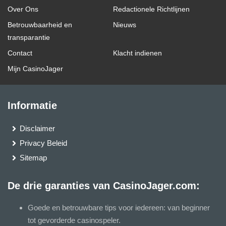
Over Ons
Redactionele Richtlijnen
Betrouwbaarheid en
Nieuws
transparantie
Contact
Klacht indienen
Mijn CasinoJager
Informatie
Disclaimer
Privacy Beleid
Sitemap
De drie garanties van CasinoJager.com:
Goede en betrouwbare tips voor iedereen: van beginner
tot gevorderde casinospeler.