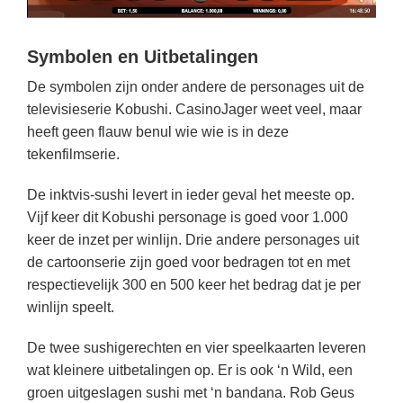
Symbolen en Uitbetalingen
De symbolen zijn onder andere de personages uit de
televisieserie Kobushi. CasinoJager weet veel, maar
heeft geen flauw benul wie wie is in deze
tekenfilmserie.
De inktvis-sushi levert in ieder geval het meeste op.
Vijf keer dit Kobushi personage is goed voor 1.000
keer de inzet per winlijn. Drie andere personages uit
de cartoonserie zijn goed voor bedragen tot en met
respectievelijk 300 en 500 keer het bedrag dat je per
winlijn speelt.
De twee sushigerechten en vier speelkaarten leveren
wat kleinere uitbetalingen op. Er is ook ‘n Wild, een
groen uitgeslagen sushi met ‘n bandana. Rob Geus