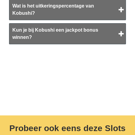
Wat is het uitkeringspercentage van
Kobushi?
Kun je bij Kobushi een jackpot bonus
winnen?
Probeer ook eens deze Slots