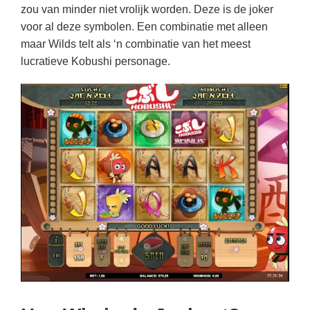
zou van minder niet vrolijk worden. Deze is de joker
voor al deze symbolen. Een combinatie met alleen
maar Wilds telt als ‘n combinatie van het meest
lucratieve Kobushi personage.