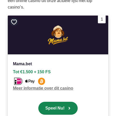
een online casino uit onze actuele lijst met top
casino’s.
1
Bewaar
als
favoriet
Mama.bet
Tot €1.500 + 150 FS
Meer informatie over dit casino
Speel Nu!