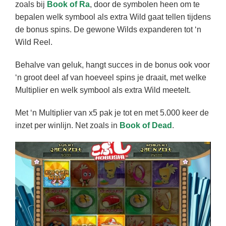
zoals bij
Book of Ra
, door de symbolen heen om te
bepalen welk symbool als extra Wild gaat tellen tijdens
de bonus spins. De gewone Wilds expanderen tot ‘n
Wild Reel.
Behalve van geluk, hangt succes in de bonus ook voor
‘n groot deel af van hoeveel spins je draait, met welke
Multiplier en welk symbool als extra Wild meetelt.
Met ‘n Multiplier van x5 pak je tot en met 5.000 keer de
inzet per winlijn. Net zoals in
Book of Dead
.