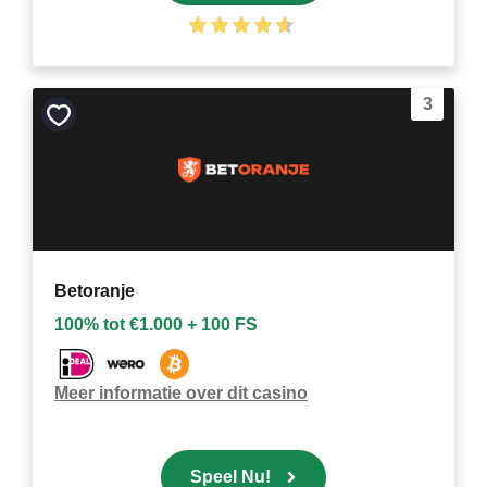
3
Bewaar
als
favoriet
Betoranje
100% tot €1.000 + 100 FS
Meer informatie over dit casino
Speel Nu!