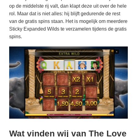
op de middelste rij valt, dan klapt deze uit over de hele
rol. Maar dat is niet alles: hij blijft gedurende de rest
van de gratis spins staan. Het is mogelijk om meerdere
Sticky Expanded Wilds te verzamelen tijdens de gratis
spins.
Wat vinden wij van The Love