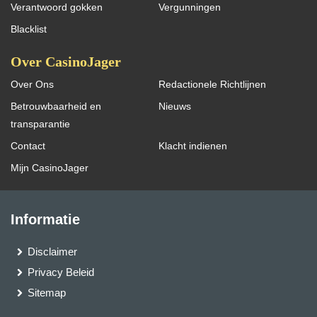
Verantwoord gokken
Vergunningen
Blacklist
Over CasinoJager
Over Ons
Redactionele Richtlijnen
Betrouwbaarheid en
Nieuws
transparantie
Contact
Klacht indienen
Mijn CasinoJager
Informatie
Disclaimer
Privacy Beleid
Sitemap