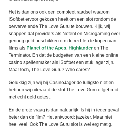
Het is dan ons ook een compleet raadsel waarom
iSoftbet ervoor gekozen heeft om een slot rondom de
oervervelende The Love Guru te bouwen. Kijk, wij
snappen dat providers als Netent en Microgaming over
genoeg geld beschikken om de rechten te kopen van
films als
Planet of the Apes
,
Highlander
en The
Terminator. En dat de budgetten van een kleine online
casino spellenmaker als iSoftbet een stuk lager zijn.
Maar toch, The Love Guru? Who cares?
Gelukkig zijn wij bij CasinoJager de lulligste niet en
hebben wij uiteraard de slot The Love Guru uitgebreid
met echt geld getest.
En de grote vraag is dan natuurlijk: Is hij in ieder geval
beter dan de film? Het antwoord: jazeker. Maar niet
heel veel. Ook The Love Guru slot is wel erg matig.