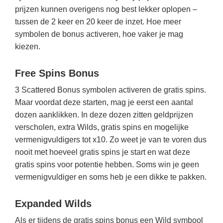
prijzen kunnen overigens nog best lekker oplopen –
tussen de 2 keer en 20 keer de inzet. Hoe meer
symbolen de bonus activeren, hoe vaker je mag
kiezen.
Free Spins Bonus
3 Scattered Bonus symbolen activeren de gratis spins.
Maar voordat deze starten, mag je eerst een aantal
dozen aanklikken. In deze dozen zitten geldprijzen
verscholen, extra Wilds, gratis spins en mogelijke
vermenigvuldigers tot x10. Zo weet je van te voren dus
nooit met hoeveel gratis spins je start en wat deze
gratis spins voor potentie hebben. Soms win je geen
vermenigvuldiger en soms heb je een dikke te pakken.
Expanded Wilds
Als er tijdens de gratis spins bonus een Wild symbool