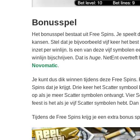
Bonusspel
Het bonusspel bestaat uit Free Spins. Je speelt 
kansen. Stel dat je bijvoorbeeld vijf keer het be
inzet per winlijn. Is een van deze vijf symbolen
winlijn bijschrijven. Dat is
huge
. NetEnt overtref
Novomatic
.
Je kunt dus dik winnen tijdens deze Free Spins. R
Spins dat je krijgt. Drie keer het Scatter symbool
op als je meer Scatter symbolen ontvangt. Vier 
feest is het als je vijf Scatter symbolen hebt. D
Tijdens de Free Spins krijg je een extra bonus spi