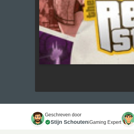
Geschreven door
Stijn Schouten
iGaming Expert