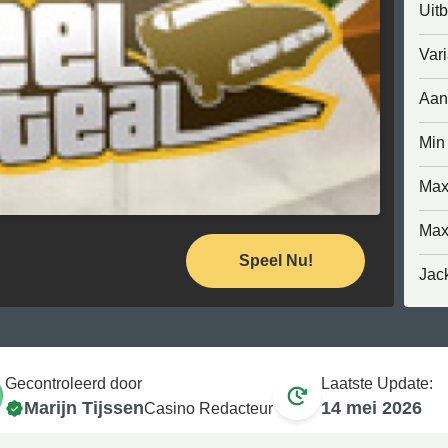
Uit
Uit
Vari
Vari
Aant
Aant
Min
Min
Max
Max
Max
Speel Nu!
Max
Jac
Jac
Gecontroleerd door
Laatste Update:
Marijn Tijssen
14 mei 2026
Casino Redacteur