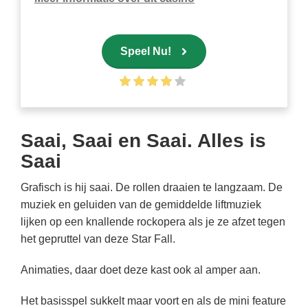
Speel Nu!
Saai, Saai en Saai. Alles is
Saai
Grafisch is hij saai. De rollen draaien te langzaam. De
muziek en geluiden van de gemiddelde liftmuziek
lijken op een knallende rockopera als je ze afzet tegen
het gepruttel van deze Star Fall.
Animaties, daar doet deze kast ook al amper aan.
Het basisspel sukkelt maar voort en als de mini feature