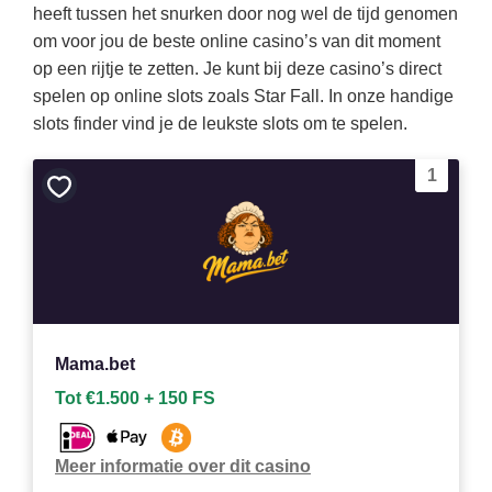
heeft tussen het snurken door nog wel de tijd genomen
om voor jou de beste online casino’s van dit moment
op een rijtje te zetten. Je kunt bij deze casino’s direct
spelen op online slots zoals Star Fall. In onze handige
slots finder vind je de leukste slots om te spelen.
1
Bewaar
als
favoriet
Mama.bet
Tot €1.500 + 150 FS
Meer informatie over dit casino