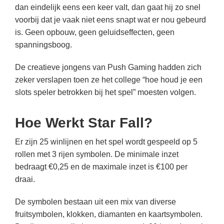
dan eindelijk eens een keer valt, dan gaat hij zo snel
voorbij dat je vaak niet eens snapt wat er nou gebeurd
is. Geen opbouw, geen geluidseffecten, geen
spanningsboog.
De creatieve jongens van Push Gaming hadden zich
zeker verslapen toen ze het college “hoe houd je een
slots speler betrokken bij het spel” moesten volgen.
Hoe Werkt Star Fall?
Er zijn 25 winlijnen en het spel wordt gespeeld op 5
rollen met 3 rijen symbolen. De minimale inzet
bedraagt €0,25 en de maximale inzet is €100 per
draai.
De symbolen bestaan uit een mix van diverse
fruitsymbolen, klokken, diamanten en kaartsymbolen.