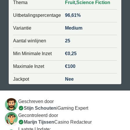
Wilds
Ja
Thema
Fruit
,
Science Fiction
Uitbetalingspercentage
96,61%
Variantie
Medium
Aantal winlijnen
25
Min Minimale Inzet
€0,25
Maximale Inzet
€100
Jackpot
Nee
Geschreven door
Stijn Schouten
iGaming Expert
Gecontroleerd door
Marijn Tijssen
Casino Redacteur
Laatste Update: