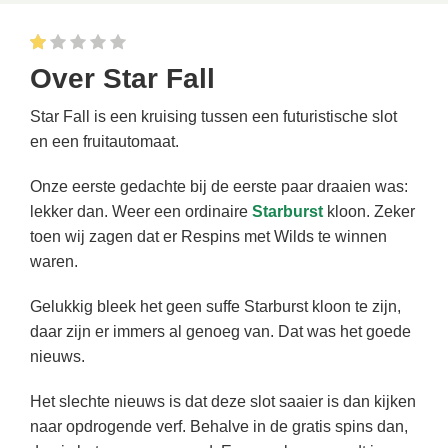
Over Star Fall
Star Fall is een kruising tussen een futuristische slot
en een fruitautomaat.
Onze eerste gedachte bij de eerste paar draaien was:
lekker dan. Weer een ordinaire
Starburst
kloon. Zeker
toen wij zagen dat er Respins met Wilds te winnen
waren.
Gelukkig bleek het geen suffe Starburst kloon te zijn,
daar zijn er immers al genoeg van. Dat was het goede
nieuws.
Het slechte nieuws is dat deze slot saaier is dan kijken
naar opdrogende verf. Behalve in de gratis spins dan,