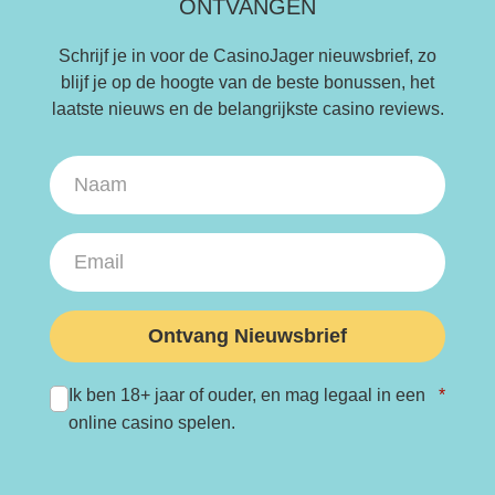
ONTVANGEN
Schrijf je in voor de CasinoJager nieuwsbrief, zo
blijf je op de hoogte van de beste bonussen, het
laatste nieuws en de belangrijkste casino reviews.
Ontvang Nieuwsbrief
Ik ben 18+ jaar of ouder, en mag legaal in een
*
online casino spelen.