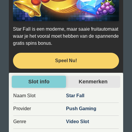
Star Fall is een moderne, maar saaie fruitautomaat
waar je het vooral moet hebben van de spannende
gratis spins bonus.
Speel Nu!
Slot info
Kenmerken
Reels
5
Naam Slot
Star Fall
Autoplay
Ja
Bonus Spel
Ja
Provider
Push Gaming
Free Spins
6
Progressieve Jackpot
Nee
Genre
Video Slot
Multipliers
Nee