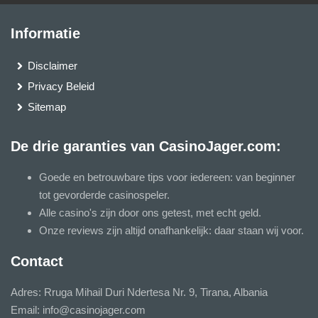
Informatie
Disclaimer
Privacy Beleid
Sitemap
De drie garanties van CasinoJager.com:
Goede en betrouwbare tips voor iedereen: van beginner
tot gevorderde casinospeler.
Alle casino's zijn door ons getest, met echt geld.
Onze reviews zijn altijd onafhankelijk: daar staan wij voor.
Contact
Adres: Rruga Mihail Duri Ndertesa Nr. 9, Tirana, Albania
Email:
info@casinojager.com