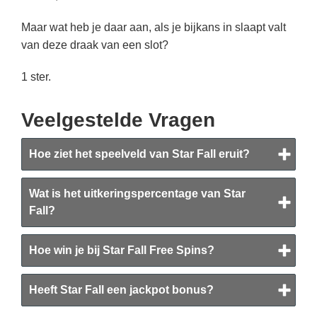
Maar wat heb je daar aan, als je bijkans in slaapt valt
van deze draak van een slot?
1 ster.
Veelgestelde Vragen
Hoe ziet het speelveld van Star Fall eruit?
Wat is het uitkeringspercentage van Star
Fall?
Hoe win je bij Star Fall Free Spins?
Heeft Star Fall een jackpot bonus?