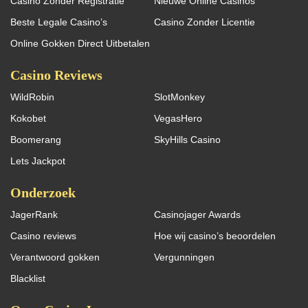
Casino Zonder Registratie
Nieuwe Online Casinos
Beste Legale Casino’s
Casino Zonder Licentie
Online Gokken Direct Uitbetalen
Casino Reviews
WildRobin
SlotMonkey
Kokobet
VegasHero
Boomerang
SkyHills Casino
Lets Jackpot
Onderzoek
JagerRank
Casinojager Awards
Casino reviews
Hoe wij casino’s beoordelen
Verantwoord gokken
Vergunningen
Blacklist