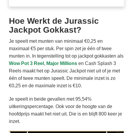
Hoe Werkt de Jurassic
Jackpot Gokkast?
Je speelt met munten van minimaal €0,25 en
maximaal €5 per stuk. Per spin zet je één of twee
munten in. In tegenstelling tot op jackpot gokkasten als
Wow Pot 3 Reel
,
Major Millions
en Cash Splash 3
Reels maakt het op Jurassic Jackpot niet uit of je met
één of twee munten speelt. De minimale inzet is zo
€0,25 en de maximale inzet is €10.
Je speelt in beide gevallen met 95,54%
uitkeringspercentage. Ook voor de hoogte van de
hoofdprijs maakt het niet uit. Die is en blijft 800 keer je
inzet.