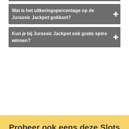
Wat is het uitkeringspercentage op de
Jurassic Jackpot gokkast?
Kun je bij Jurassic Jackpot ook gratis spins
winnen?
Probeer ook eens deze Slots