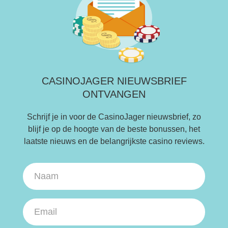
CASINOJAGER NIEUWSBRIEF
ONTVANGEN
Schrijf je in voor de CasinoJager nieuwsbrief, zo
blijf je op de hoogte van de beste bonussen, het
laatste nieuws en de belangrijkste casino reviews.