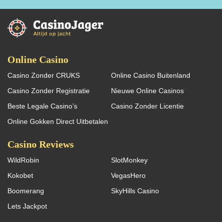
Online Casino
Casino Zonder CRUKS
Online Casino Buitenland
Casino Zonder Registratie
Nieuwe Online Casinos
Beste Legale Casino’s
Casino Zonder Licentie
Online Gokken Direct Uitbetalen
Casino Reviews
WildRobin
SlotMonkey
Kokobet
VegasHero
Boomerang
SkyHills Casino
Lets Jackpot