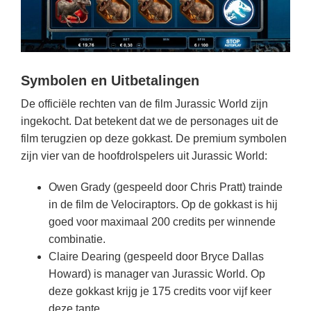
Symbolen en Uitbetalingen
De officiële rechten van de film Jurassic World zijn
ingekocht. Dat betekent dat we de personages uit de
film terugzien op deze gokkast. De premium symbolen
zijn vier van de hoofdrolspelers uit Jurassic World:
Owen Grady (gespeeld door Chris Pratt) trainde
in de film de Velociraptors. Op de gokkast is hij
goed voor maximaal 200 credits per winnende
combinatie.
Claire Dearing (gespeeld door Bryce Dallas
Howard) is manager van Jurassic World. Op
deze gokkast krijg je 175 credits voor vijf keer
deze tante.