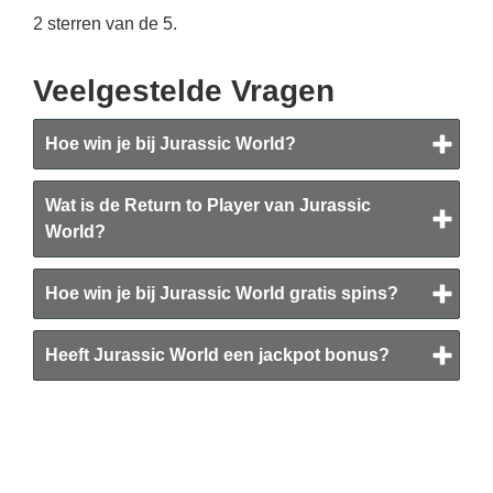
2 sterren van de 5.
Veelgestelde Vragen
Hoe win je bij Jurassic World?
Wat is de Return to Player van Jurassic
World?
Hoe win je bij Jurassic World gratis spins?
Heeft Jurassic World een jackpot bonus?