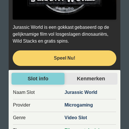
Jurassic World is een gokkast gebaseerd op de
gelijknamige film vol losgeslagen dinosauriërs,
Wild Stacks en gratis spins.
Speel Nu!
Slot info
Kenmerken
Reels
5
Naam Slot
Jurassic World
Autoplay
Ja
Bonus Spel
Ja
Provider
Microgaming
Free Spins
10
Progressieve Jackpot
Nee
Genre
Video Slot
Multipliers
Ja
Wilds
Ja