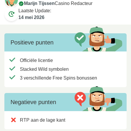
Marijn Tijssen
Casino Redacteur
Laatste Update:
14 mei 2026
Positieve punten
Officiële licentie
Stacked Wild symbolen
3 verschillende Free Spins bonussen
Negatieve punten
RTP aan de lage kant