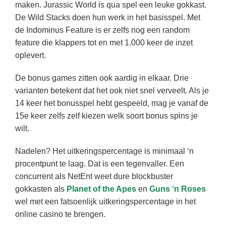
maken. Jurassic World is qua spel een leuke gokkast.
De Wild Stacks doen hun werk in het basisspel. Met
de Indominus Feature is er zelfs nog een random
feature die klappers tot en met 1.000 keer de inzet
oplevert.
De bonus games zitten ook aardig in elkaar. Drie
varianten betekent dat het ook niet snel verveelt. Als je
14 keer het bonusspel hebt gespeeld, mag je vanaf de
15e keer zelfs zelf kiezen welk soort bonus spins je
wilt.
Nadelen? Het uitkeringspercentage is minimaal ‘n
procentpunt te laag. Dat is een tegenvaller. Een
concurrent als NetEnt weet dure blockbuster
gokkasten als
Planet of the Apes
en
Guns ‘n Roses
wel met een fatsoenlijk uitkeringspercentage in het
online casino te brengen.