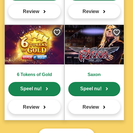
Review
Review
Bewaar
Bewaar
als
als
favoriet
favoriet
6 Tokens of Gold
Saxon
Speel nu!
Speel nu!
Review
Review