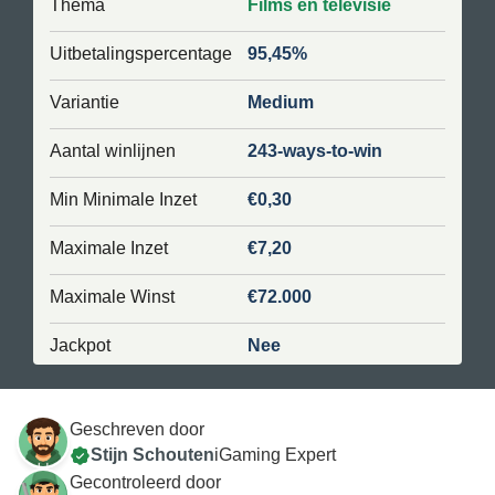
Thema
Films en televisie
Uitbetalingspercentage
95,45%
Variantie
Medium
Aantal winlijnen
243-ways-to-win
Min Minimale Inzet
€0,30
Maximale Inzet
€7,20
Maximale Winst
€72.000
Jackpot
Nee
Geschreven door
Stijn Schouten
iGaming Expert
Gecontroleerd door