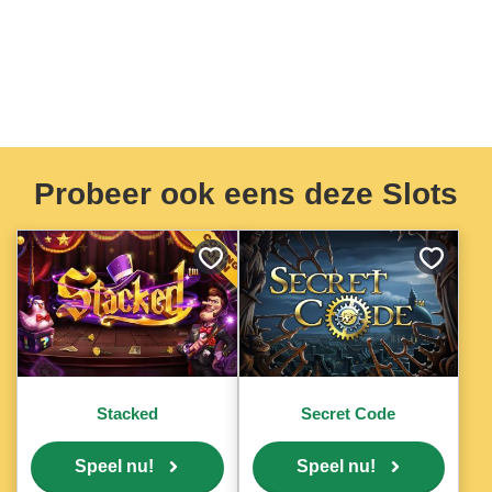
Probeer ook eens deze Slots
Bewaar
Bewaar
als
als
favoriet
favoriet
Stacked
Secret Code
Speel nu!
Speel nu!