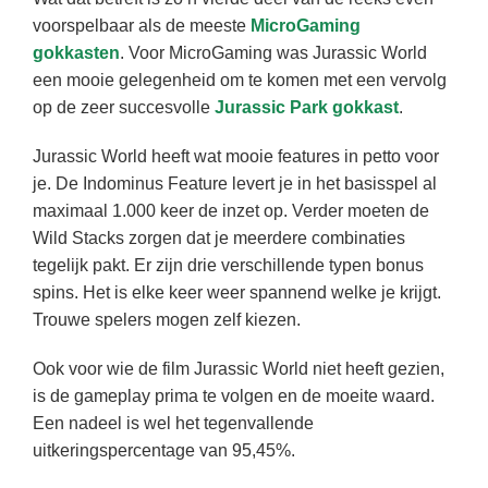
voorspelbaar als de meeste
MicroGaming
gokkasten
. Voor MicroGaming was Jurassic World
een mooie gelegenheid om te komen met een vervolg
op de zeer succesvolle
Jurassic Park gokkast
.
Jurassic World heeft wat mooie features in petto voor
je. De Indominus Feature levert je in het basisspel al
maximaal 1.000 keer de inzet op. Verder moeten de
Wild Stacks zorgen dat je meerdere combinaties
tegelijk pakt. Er zijn drie verschillende typen bonus
spins. Het is elke keer weer spannend welke je krijgt.
Trouwe spelers mogen zelf kiezen.
Ook voor wie de film Jurassic World niet heeft gezien,
is de gameplay prima te volgen en de moeite waard.
Een nadeel is wel het tegenvallende
uitkeringspercentage van 95,45%.