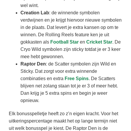
wel wint.
Creation Lab
: de winnende symbolen
verdwijnen en je krijgt hiervoor nieuwe symbolen
in de plaats. Dat levert je extra kansen op om te
winnen. De Rolling Reels feature ken je uit
gokkasten als
Football Star
en
Cricket Star
. De
Cryo Wild symbolen zijn sticky totdat je er 3 keer
mee hebt gewonnen.
Raptor Den
: de Scatter symbolen zijn Wild en
Sticky. Dat zorgt voor extra winnende
combinaties en extra
Free Spins
. De Scatters
blijven net zolang staan tot je er 3 of meer hebt.
Dan krijg je 5 extra spins en begin je weer
opnieuw.
Elk bonusspelletje heeft zo z’n eigen kracht. Voor het
uitkeringspercentage maakt het op lange termijn niet
uit welk bonusspel je kiest. De Raptor Den is de