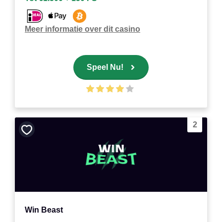
Meer informatie over dit casino
Speel Nu!
2
Bewaar
als
favoriet
Win Beast