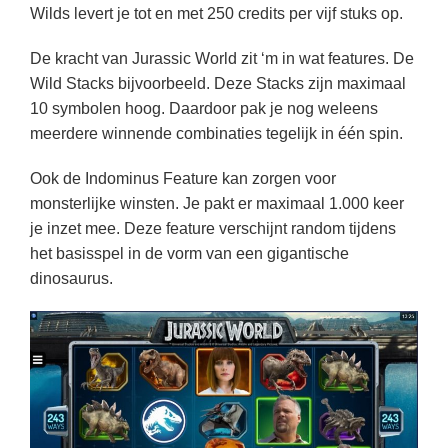
Wilds levert je tot en met 250 credits per vijf stuks op.
De kracht van Jurassic World zit ‘m in wat features. De
Wild Stacks bijvoorbeeld. Deze Stacks zijn maximaal
10 symbolen hoog. Daardoor pak je nog weleens
meerdere winnende combinaties tegelijk in één spin.
Ook de Indominus Feature kan zorgen voor
monsterlijke winsten. Je pakt er maximaal 1.000 keer
je inzet mee. Deze feature verschijnt random tijdens
het basisspel in de vorm van een gigantische
dinosaurus.