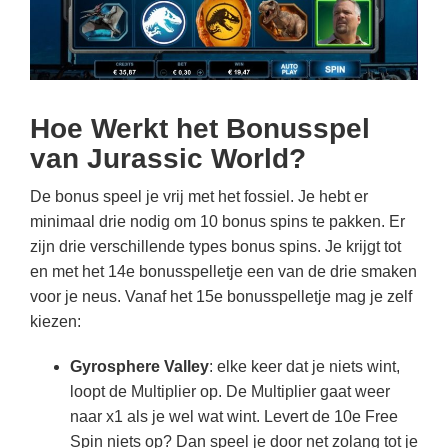
Hoe Werkt het Bonusspel
van Jurassic World?
De bonus speel je vrij met het fossiel. Je hebt er
minimaal drie nodig om 10 bonus spins te pakken. Er
zijn drie verschillende types bonus spins. Je krijgt tot
en met het 14e bonusspelletje een van de drie smaken
voor je neus. Vanaf het 15e bonusspelletje mag je zelf
kiezen:
Gyrosphere Valley
: elke keer dat je niets wint,
loopt de Multiplier op. De Multiplier gaat weer
naar x1 als je wel wat wint. Levert de 10e Free
Spin niets op? Dan speel je door net zolang tot je