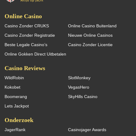
Online Casino
Casino Zonder CRUKS
Online Casino Buitenland
Casino Zonder Registratie
Nieuwe Online Casinos
Beste Legale Casino’s
Casino Zonder Licentie
Online Gokken Direct Uitbetalen
Casino Reviews
WildRobin
SlotMonkey
Kokobet
VegasHero
Boomerang
SkyHills Casino
Lets Jackpot
Onderzoek
JagerRank
Casinojager Awards