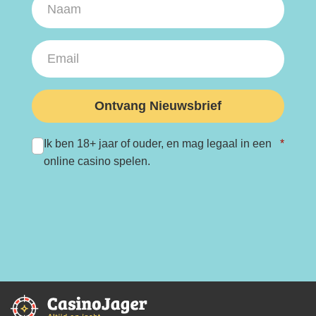
Ontvang Nieuwsbrief
Ik ben 18+ jaar of ouder, en mag legaal in een
*
online casino spelen.