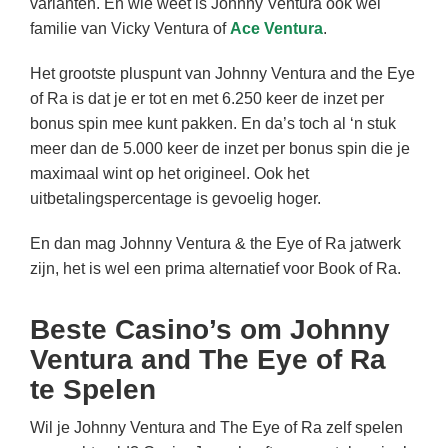
varianten. En wie weet is Johnny Ventura ook wel
familie van Vicky Ventura of
Ace Ventura
.
Het grootste pluspunt van Johnny Ventura and the Eye
of Ra is dat je er tot en met 6.250 keer de inzet per
bonus spin mee kunt pakken. En da’s toch al ‘n stuk
meer dan de 5.000 keer de inzet per bonus spin die je
maximaal wint op het origineel. Ook het
uitbetalingspercentage is gevoelig hoger.
En dan mag Johnny Ventura & the Eye of Ra jatwerk
zijn, het is wel een prima alternatief voor Book of Ra.
Beste Casino’s om Johnny
Ventura and The Eye of Ra
te Spelen
Wil je Johnny Ventura and The Eye of Ra zelf spelen