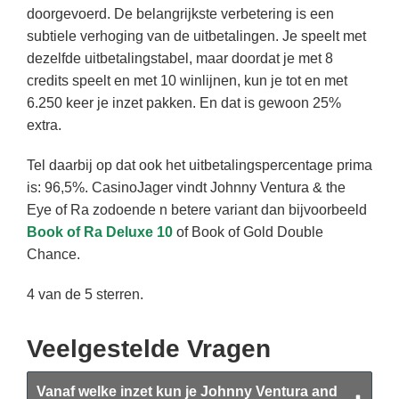
doorgevoerd. De belangrijkste verbetering is een
subtiele verhoging van de uitbetalingen. Je speelt met
dezelfde uitbetalingstabel, maar doordat je met 8
credits speelt en met 10 winlijnen, kun je tot en met
6.250 keer je inzet pakken. En dat is gewoon 25%
extra.
Tel daarbij op dat ook het uitbetalingspercentage prima
is: 96,5%. CasinoJager vindt Johnny Ventura & the
Eye of Ra zodoende n betere variant dan bijvoorbeeld
Book of Ra Deluxe 10
of Book of Gold Double
Chance.
4 van de 5 sterren.
Veelgestelde Vragen
Vanaf welke inzet kun je Johnny Ventura and