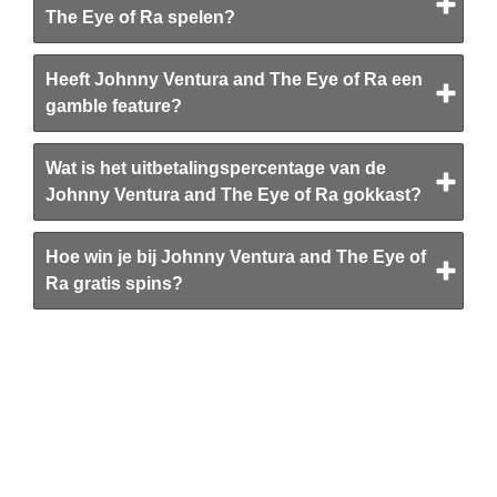
The Eye of Ra spelen?
Heeft Johnny Ventura and The Eye of Ra een
gamble feature?
Wat is het uitbetalingspercentage van de
Johnny Ventura and The Eye of Ra gokkast?
Hoe win je bij Johnny Ventura and The Eye of
Ra gratis spins?