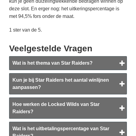
kun je geen duizelingwekkende bedragen winnen op
deze slot. En erger nog: het uitkeringspercentage is
met 94,5% fors onder de maat.
1 ster van de 5.
Veelgestelde Vragen
Wat is het thema van Star Raiders?
Kun je bij Star Raiders het aantal winlijnen
aanpassen?
Hoe werken de Locked Wilds van Star
Raiders?
Wat is het uitbetalingspercentage van Star
Raiders?