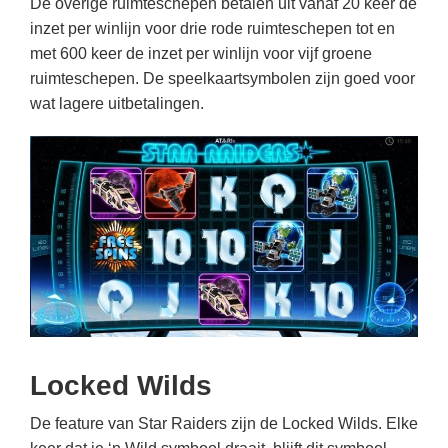
De overige ruimteschepen betalen uit vanaf 20 keer de
inzet per winlijn voor drie rode ruimteschepen tot en
met 600 keer de inzet per winlijn voor vijf groene
ruimteschepen. De speelkaartsymbolen zijn goed voor
wat lagere uitbetalingen.
Locked Wilds
De feature van Star Raiders zijn de Locked Wilds. Elke