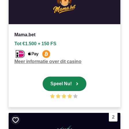
Mama.bet
Tot €1.500 + 150 FS
Meer informatie over dit casino
Speel Nu!
2
Bewaar
als