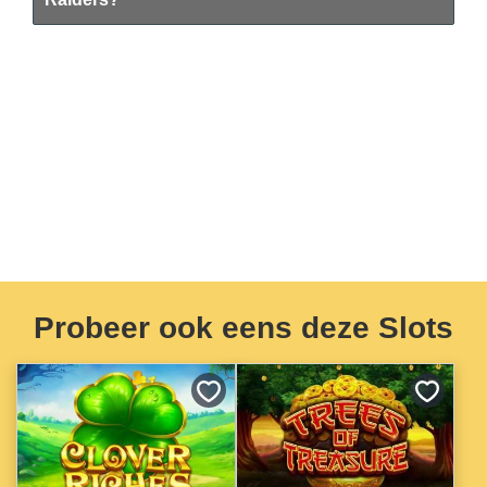
Probeer ook eens deze Slots
Bewaar
Bewaar
als
als
favoriet
favoriet