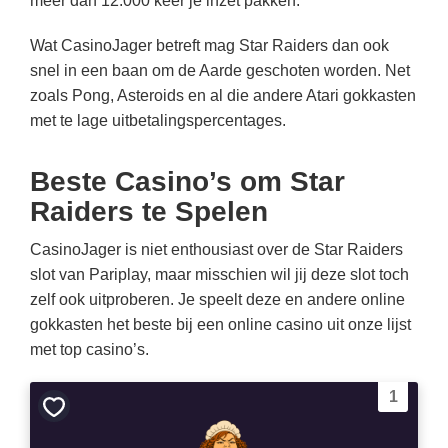
meer dan 12.000 keer je inzet pakken.
Wat CasinoJager betreft mag Star Raiders dan ook
snel in een baan om de Aarde geschoten worden. Net
zoals Pong, Asteroids en al die andere Atari gokkasten
met te lage uitbetalingspercentages.
Beste Casino’s om Star
Raiders te Spelen
CasinoJager is niet enthousiast over de Star Raiders
slot van Pariplay, maar misschien wil jij deze slot toch
zelf ook uitproberen. Je speelt deze en andere online
gokkasten het beste bij een online casino uit onze lijst
met top casino’s.
1
Bewaar
als
favoriet