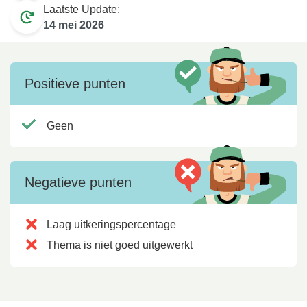
Laatste Update:
14 mei 2026
Positieve punten
Geen
Negatieve punten
Laag uitkeringspercentage
Thema is niet goed uitgewerkt