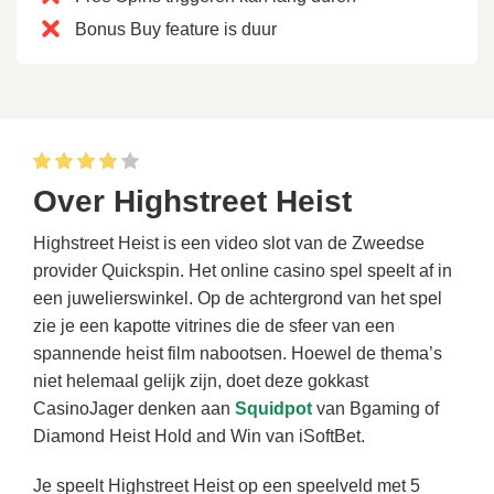
Bonus Buy feature is duur
Over Highstreet Heist
Highstreet Heist is een video slot van de Zweedse
provider Quickspin. Het online casino spel speelt af in
een juwelierswinkel. Op de achtergrond van het spel
zie je een kapotte vitrines die de sfeer van een
spannende heist film nabootsen. Hoewel de thema’s
niet helemaal gelijk zijn, doet deze gokkast
CasinoJager denken aan
Squidpot
van Bgaming of
Diamond Heist Hold and Win van iSoftBet.
Je speelt Highstreet Heist op een speelveld met 5