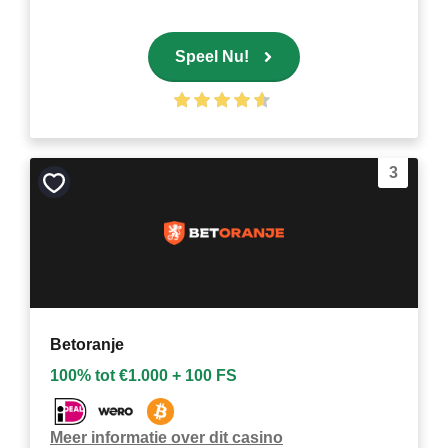
Speel Nu!
3
Bewaar
als
favoriet
Betoranje
100% tot €1.000 + 100 FS
Meer informatie over dit casino