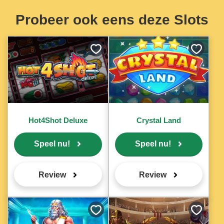
Probeer ook eens deze Slots
Bewaar
Bewaar
als
als
favoriet
favoriet
Hot4Shot Deluxe
Crystal Land
Speel nu!
Speel nu!
Review
Review
Bewaar
Bewaar
als
als