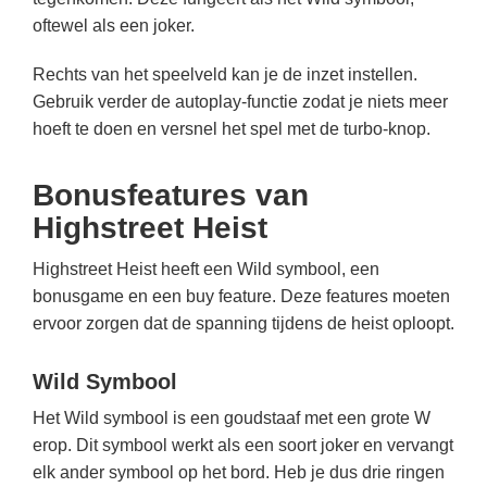
oftewel als een joker.
Rechts van het speelveld kan je de inzet instellen.
Gebruik verder de autoplay-functie zodat je niets meer
hoeft te doen en versnel het spel met de turbo-knop.
Bonusfeatures van
Highstreet Heist
Highstreet Heist heeft een Wild symbool, een
bonusgame en een buy feature. Deze features moeten
ervoor zorgen dat de spanning tijdens de heist oploopt.
Wild Symbool
Het Wild symbool is een goudstaaf met een grote W
erop. Dit symbool werkt als een soort joker en vervangt
elk ander symbool op het bord. Heb je dus drie ringen