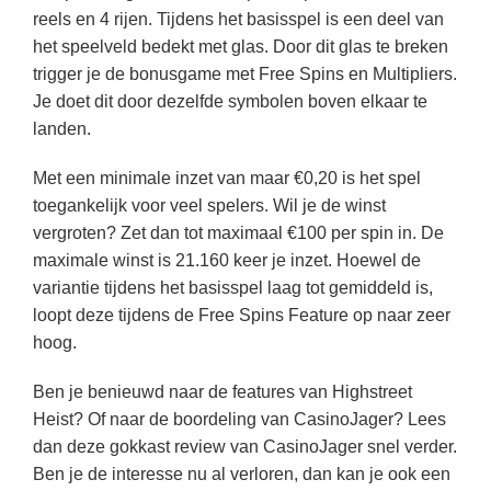
reels en 4 rijen. Tijdens het basisspel is een deel van
het speelveld bedekt met glas. Door dit glas te breken
trigger je de bonusgame met Free Spins en Multipliers.
Je doet dit door dezelfde symbolen boven elkaar te
landen.
Met een minimale inzet van maar €0,20 is het spel
toegankelijk voor veel spelers. Wil je de winst
vergroten? Zet dan tot maximaal €100 per spin in. De
maximale winst is 21.160 keer je inzet. Hoewel de
variantie tijdens het basisspel laag tot gemiddeld is,
loopt deze tijdens de Free Spins Feature op naar zeer
hoog.
Ben je benieuwd naar de features van Highstreet
Heist? Of naar de boordeling van CasinoJager? Lees
dan deze gokkast review van CasinoJager snel verder.
Ben je de interesse nu al verloren, dan kan je ook een