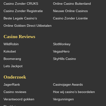
Casino Zonder CRUKS
Online Casino Buitenland
Casino Zonder Registratie
Nieuwe Online Casinos
Beste Legale Casino’s
Casino Zonder Licentie
Online Gokken Direct Uitbetalen
Casino Reviews
WildRobin
SlotMonkey
Kokobet
VegasHero
Boomerang
SkyHills Casino
Lets Jackpot
Onderzoek
JagerRank
Casinojager Awards
Casino reviews
Hoe wij casino’s beoordelen
Verantwoord gokken
Vergunningen