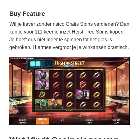
Buy Feature
Wil je liever zonder risico Gratis Spins verdienen? Dan
kun je voor 111 keer je inzet Heist Free Spins kopen.
Je hoeft dus niet meer te spinnen tot het glas is
gebroken. Hiermee vergroot je je winkansen drastisch.