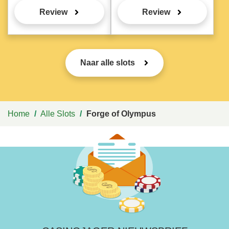
Review
Review
Naar alle slots
Home
/
Alle Slots
/
Forge of Olympus