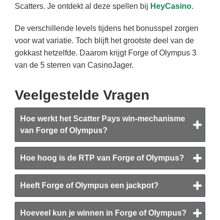
Scatters. Je ontdekt al deze spellen bij
HeyCasino
.
De verschillende levels tijdens het bonusspel zorgen
voor wat variatie. Toch blijft het grootste deel van de
gokkast hetzelfde. Daarom krijgt Forge of Olympus 3
van de 5 sterren van CasinoJager.
Veelgestelde Vragen
Hoe werkt het Scatter Pays win-mechanisme
van Forge of Olympus?
Hoe hoog is de RTP van Forge of Olympus?
Heeft Forge of Olympus een jackpot?
Hoeveel kun je winnen in Forge of Olympus?