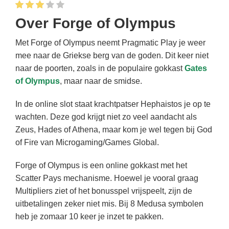
Over Forge of Olympus
Met Forge of Olympus neemt Pragmatic Play je weer
mee naar de Griekse berg van de goden. Dit keer niet
naar de poorten, zoals in de populaire gokkast
Gates
of Olympus
, maar naar de smidse.
In de online slot staat krachtpatser Hephaistos je op te
wachten. Deze god krijgt niet zo veel aandacht als
Zeus, Hades of Athena, maar kom je wel tegen bij God
of Fire van Microgaming/Games Global.
Forge of Olympus is een online gokkast met het
Scatter Pays mechanisme. Hoewel je vooral graag
Multipliers ziet of het bonusspel vrijspeelt, zijn de
uitbetalingen zeker niet mis. Bij 8 Medusa symbolen
heb je zomaar 10 keer je inzet te pakken.