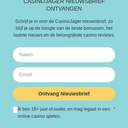
CASINOJAGER NIEUWSBRIEF
ONTVANGEN
Schrijf je in voor de CasinoJager nieuwsbrief, zo
blijf je op de hoogte van de beste bonussen, het
laatste nieuws en de belangrijkste casino reviews.
Ontvang Nieuwsbrief
Ik ben 18+ jaar of ouder, en mag legaal in een
*
online casino spelen.