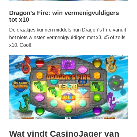
Dragon’s Fire: win vermenigvuldigers
tot x10
De draakjes kunnen middels hun Dragon’s Fire vanuit
het niets winsten vermenigvuldigen met x3, x5 of zelfs
x10. Cool!
Wat vindt CasinoJager van