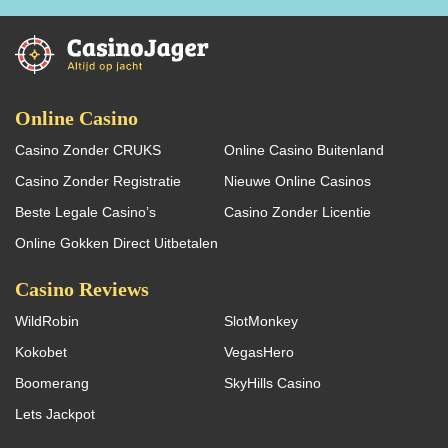
Online Casino
Casino Zonder CRUKS
Online Casino Buitenland
Casino Zonder Registratie
Nieuwe Online Casinos
Beste Legale Casino’s
Casino Zonder Licentie
Online Gokken Direct Uitbetalen
Casino Reviews
WildRobin
SlotMonkey
Kokobet
VegasHero
Boomerang
SkyHills Casino
Lets Jackpot