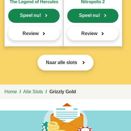
The Legend of Hercules
Nitropolis 2
Speel nu!
Speel nu!
Review
Review
Naar alle slots
Home
/
Alle Slots
/
Grizzly Gold