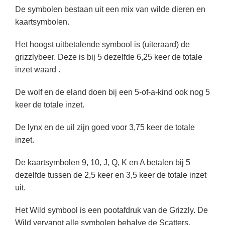
De symbolen bestaan uit een mix van wilde dieren en
kaartsymbolen.
Het hoogst uitbetalende symbool is (uiteraard) de
grizzlybeer. Deze is bij 5 dezelfde 6,25 keer de totale
inzet waard .
De wolf en de eland doen bij een 5-of-a-kind ook nog 5
keer de totale inzet.
De lynx en de uil zijn goed voor 3,75 keer de totale
inzet.
De kaartsymbolen 9, 10, J, Q, K en A betalen bij 5
dezelfde tussen de 2,5 keer en 3,5 keer de totale inzet
uit.
Het Wild symbool is een pootafdruk van de Grizzly. De
Wild vervangt alle symbolen behalve de Scatters.