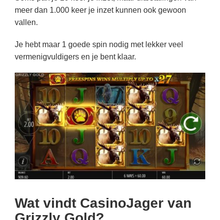
meer dan 1.000 keer je inzet kunnen ook gewoon
vallen.
Je hebt maar 1 goede spin nodig met lekker veel
vermenigvuldigers en je bent klaar.
Wat vindt CasinoJager van
Grizzly Gold?