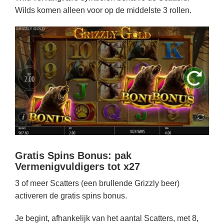
Wilds komen alleen voor op de middelste 3 rollen.
Gratis Spins Bonus: pak
Vermenigvuldigers tot x27
3 of meer Scatters (een brullende Grizzly beer)
activeren de gratis spins bonus.
Je begint, afhankelijk van het aantal Scatters, met 8,