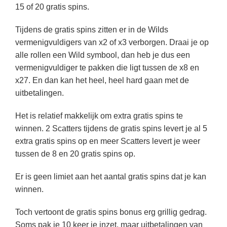
15 of 20 gratis spins.
Tijdens de gratis spins zitten er in de Wilds
vermenigvuldigers van x2 of x3 verborgen. Draai je op
alle rollen een Wild symbool, dan heb je dus een
vermenigvuldiger te pakken die ligt tussen de x8 en
x27. En dan kan het heel, heel hard gaan met de
uitbetalingen.
Het is relatief makkelijk om extra gratis spins te
winnen. 2 Scatters tijdens de gratis spins levert je al 5
extra gratis spins op en meer Scatters levert je weer
tussen de 8 en 20 gratis spins op.
Er is geen limiet aan het aantal gratis spins dat je kan
winnen.
Toch vertoont de gratis spins bonus erg grillig gedrag.
Soms pak je 10 keer je inzet, maar uitbetalingen van