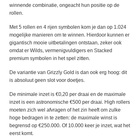
winnende combinatie, ongeacht hun positie op de
rollen.
Met 5 rollen en 4 rijen symbolen kom je dan op 1.024
mogelijke manieren om te winnen. Hierdoor kunnen er
gigantisch mooie uitbetalingen ontstaan, zeker ook
omdat er Wilds, vermenigvuldigers en Stacked
premium symbolen in het spel zitten.
De variantie van Grizzly Gold is dan ook erg hoog: dit
is absoluut geen slot voor doetjes.
De minimale inzet is €0,20 per draai en de maximale
inzet is een astronomische €500 per draai. High rollers
moeten zich wel afvragen of het zin heeft om zulke
hoge bedragen in te zetten: de maximale winst is
begrensd op €250.000. Of 10.000 keer je inzet, wat het
eerst komt.