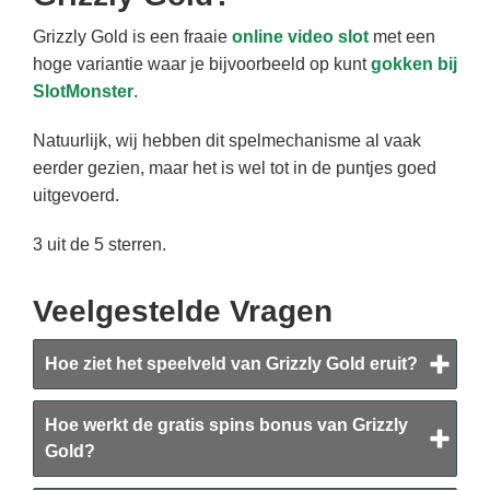
Grizzly Gold is een fraaie
online video slot
met een
hoge variantie waar je bijvoorbeeld op kunt
gokken bij
SlotMonster
.
Natuurlijk, wij hebben dit spelmechanisme al vaak
eerder gezien, maar het is wel tot in de puntjes goed
uitgevoerd.
3 uit de 5 sterren.
Veelgestelde Vragen
Hoe ziet het speelveld van Grizzly Gold eruit?
Hoe werkt de gratis spins bonus van Grizzly
Gold?