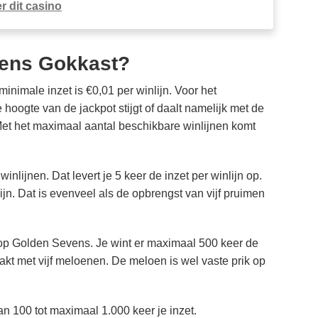
r dit casino
vens Gokkast?
 minimale inzet is €0,01 per winlijn. Voor het
 hoogte van de jackpot stijgt of daalt namelijk met de
Met het maximaal aantal beschikbare winlijnen komt
nlijnen. Dat levert je 5 keer de inzet per winlijn op.
lijn. Dat is evenveel als de opbrengst van vijf pruimen
 op Golden Sevens. Je wint er maximaal 500 keer de
 pakt met vijf meloenen. De meloen is wel vaste prik op
an 100 tot maximaal 1.000 keer je inzet.