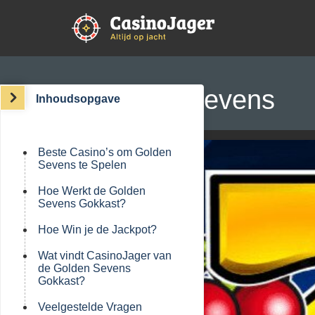
Golden Sevens
Inhoudsopgave
Beste Casino’s om Golden
Sevens te Spelen
Hoe Werkt de Golden
Sevens Gokkast?
Hoe Win je de Jackpot?
Wat vindt CasinoJager van
de Golden Sevens
Gokkast?
Veelgestelde Vragen