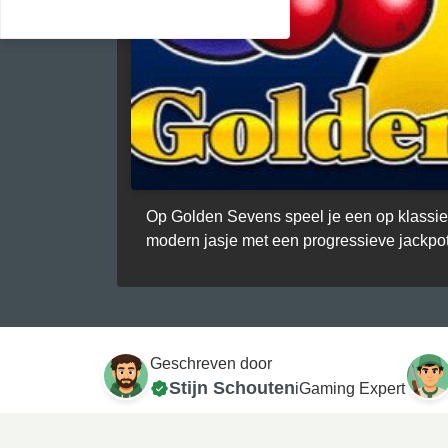
Op Golden Sevens speel je een op klassiek
modern jasje met een progressieve jackpot
Geschreven door
Stijn Schouten
iGaming Expert