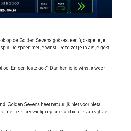
 ook op de Golden Sevens gokkast een ‘gokspelletje’.
pin. Je speelt met je winst. Deze zet je in als je gokt
t op. En een foute gok? Dan ben je je winst alweer
d. Golden Sevens heet natuurlijk niet voor niets
 de inzet per winlijn op per combinatie van vijf. Je