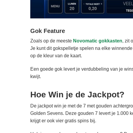
Gok Feature
Zoals op de meeste
Novomatic gokkasten
, zit
Je kunt dit gokspelletje spelen na elke winnende s
op de kleur van de kaart.
Een goede gok levert je verdubbeling van je wins
kwijt.
Hoe Win je de Jackpot?
De jackpot win je met de 7 met gouden achtergron
Golden Sevens. Deze gouden 7 levert je 1.000 keer
krijgt er ook vier gratis spins bij.