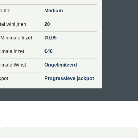
ds
Nee
betalingspercentage
94,61%
antie
Medium
antie
Medium
al winlijnen
20
al winlijnen
20
 Minimale Inzet
€0,05
 Minimale Inzet
€0,05
imale Inzet
€40
imale Inzet
€40
imale Winst
Ongelimiteerd
imale Winst
Ongelimiteerd
kpot
Progressieve jackpot
kpot
Progressieve jackpot
6