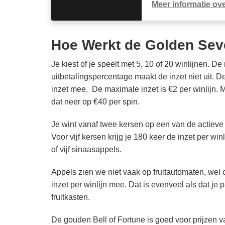
Meer informatie ove
Hoe Werkt de Golden Se
Je kiest of je speelt met 5, 10 of 20 winlijnen. De
uitbetalingspercentage maakt de inzet niet uit. De
inzet mee. De maximale inzet is €2 per winlijn. 
dat neer op €40 per spin.
Je wint vanaf twee kersen op een van de actieve wi
Voor vijf kersen krijg je 180 keer de inzet per win
of vijf sinaasappels.
Appels zien we niet vaak op fruitautomaten, wel
inzet per winlijn mee. Dat is evenveel als dat je
fruitkasten.
De gouden Bell of Fortune is goed voor prijzen v