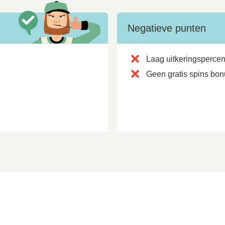
Negatieve punten
Laag uitkeringsperce
Geen gratis spins bo