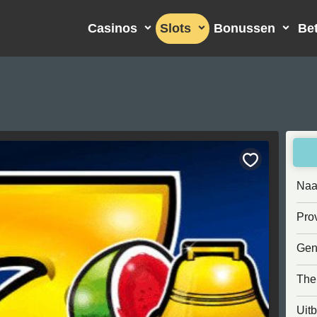
Casinos
Slots
Bonussen
Bet
Bewaar
als
Naa
favoriet
Ree
Ree
Naa
Aut
Pro
Aut
Bon
Bon
Pro
Gen
Pro
Pro
Mult
Gen
Th
Wil
Mult
Th
Uit