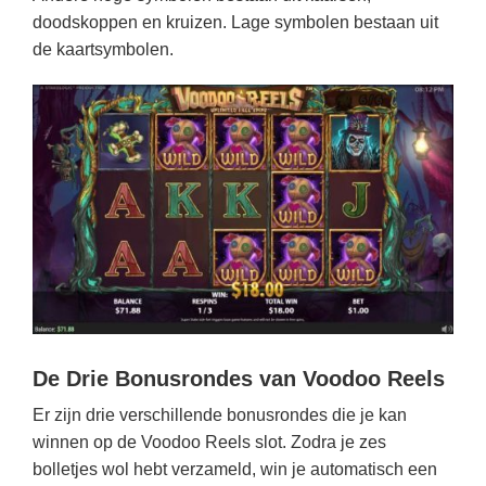
doodskoppen en kruizen. Lage symbolen bestaan uit
de kaartsymbolen.
De Drie Bonusrondes van Voodoo Reels
Er zijn drie verschillende bonusrondes die je kan
winnen op de Voodoo Reels slot. Zodra je zes
bolletjes wol hebt verzameld, win je automatisch een