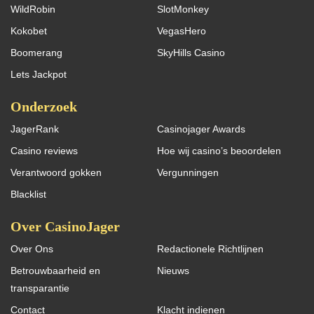
WildRobin
SlotMonkey
Kokobet
VegasHero
Boomerang
SkyHills Casino
Lets Jackpot
Onderzoek
JagerRank
Casinojager Awards
Casino reviews
Hoe wij casino’s beoordelen
Verantwoord gokken
Vergunningen
Blacklist
Over CasinoJager
Over Ons
Redactionele Richtlijnen
Betrouwbaarheid en
Nieuws
transparantie
Contact
Klacht indienen