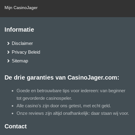
Mijn CasinoJager
Informatie
Disclaimer
Privacy Beleid
Sitemap
De drie garanties van CasinoJager.com:
Goede en betrouwbare tips voor iedereen: van beginner
tot gevorderde casinospeler.
Alle casino's zijn door ons getest, met echt geld.
Onze reviews zijn altijd onafhankelijk: daar staan wij voor.
Contact