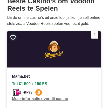
Beste Casino’s om Voodoo
Reels te Spelen
Bij de online casino’s uit onze toplijst kun je zelf online
slots zoals Voodoo Reels spelen voor echt geld.
1
Bewaar
als
favoriet
Mama.bet
Tot €1.500 + 150 FS
Meer informatie over dit casino