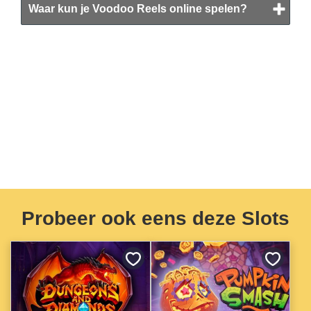
Waar kun je Voodoo Reels online spelen?
Probeer ook eens deze Slots
Bewaar
Bewaar
als
als
favoriet
favoriet