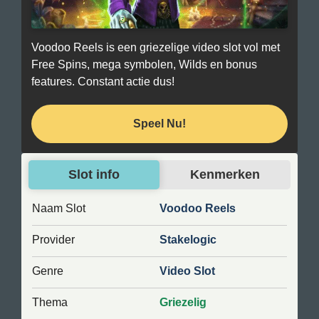
Voodoo Reels is een griezelige video slot vol met
Free Spins, mega symbolen, Wilds en bonus
features. Constant actie dus!
Speel Nu!
Slot info
Kenmerken
Reels
5
Naam Slot
Voodoo Reels
Autoplay
Ja
Bonus Spel
Ja
Provider
Stakelogic
Free Spins
10
Progressieve Jackpot
Nee
Genre
Video Slot
Multipliers
Ja
Wilds
Ja
Thema
Griezelig