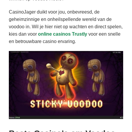
CasinoJager duikt voor jou, onbevreesd, de
geheimzinnige en onheilspellende wereld van de
voodoo in. Wil je hier niet op wachten en direct spelen,
kies dan voor
online casinos Trustly
voor een snelle
en betrouwbare casino ervaring.