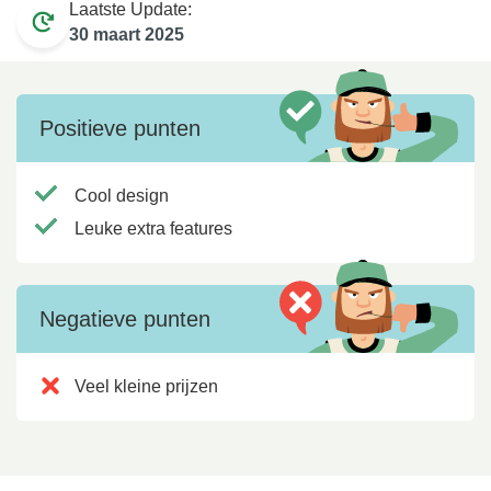
Laatste Update:
30 maart 2025
Positieve punten
Cool design
Leuke extra features
Negatieve punten
Veel kleine prijzen