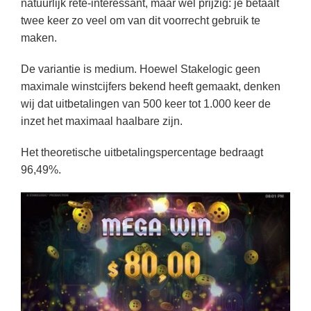
natuurlijk rete-interessant, maar wel prijzig: je betaalt
twee keer zo veel om van dit voorrecht gebruik te
maken.
De variantie is medium. Hoewel Stakelogic geen
maximale winstcijfers bekend heeft gemaakt, denken
wij dat uitbetalingen van 500 keer tot 1.000 keer de
inzet het maximaal haalbare zijn.
Het theoretische uitbetalingspercentage bedraagt
96,49%.