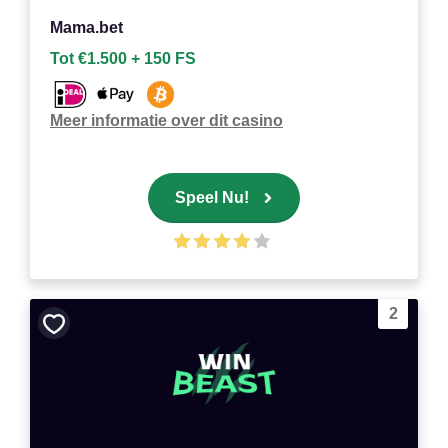
Mama.bet
Tot €1.500 + 150 FS
Meer informatie over dit casino
Speel Nu!
2
Bewaar
als
favoriet