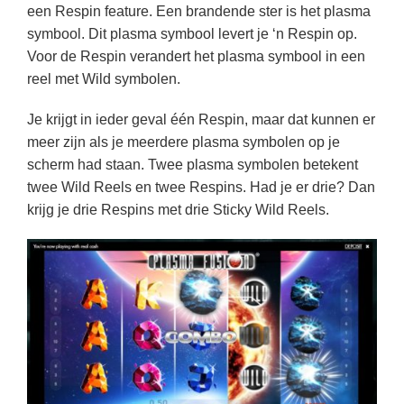
een Respin feature. Een brandende ster is het plasma
symbool. Dit plasma symbool levert je ‘n Respin op.
Voor de Respin verandert het plasma symbool in een
reel met Wild symbolen.
Je krijgt in ieder geval één Respin, maar dat kunnen er
meer zijn als je meerdere plasma symbolen op je
scherm had staan. Twee plasma symbolen betekent
twee Wild Reels en twee Respins. Had je er drie? Dan
krijg je drie Respins met drie Sticky Wild Reels.