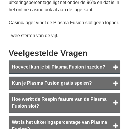
uitkeringspercentage ligt net onder de 96% en dat is in
het online casino ook al aan de lage kant.
CasinoJager vindt de Plasma Fusion slot geen topper.
Twee sterren van de vijf.
Veelgestelde Vragen
Hoeveel kun je bij Plasma Fusion inzetten?
Kun je Plasma Fusion gratis spelen?
Hoe werkt de Respin feature van de Plasma
Fusion slot?
Wat is het uitkeringspercentage van Plasma