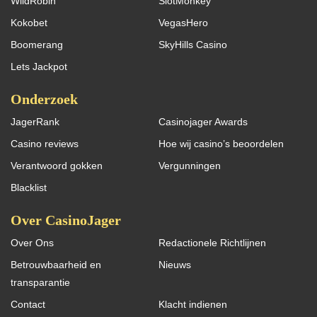
WildRobin
SlotMonkey
Kokobet
VegasHero
Boomerang
SkyHills Casino
Lets Jackpot
Onderzoek
JagerRank
Casinojager Awards
Casino reviews
Hoe wij casino’s beoordelen
Verantwoord gokken
Vergunningen
Blacklist
Over CasinoJager
Over Ons
Redactionele Richtlijnen
Betrouwbaarheid en
Nieuws
transparantie
Contact
Klacht indienen