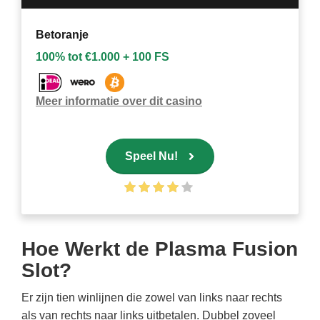
Betoranje
100% tot €1.000 + 100 FS
Meer informatie over dit casino
Speel Nu!
Hoe Werkt de Plasma Fusion
Slot?
Er zijn tien winlijnen die zowel van links naar rechts
als van rechts naar links uitbetalen. Dubbel zoveel