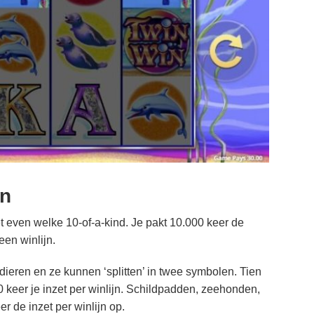
en
t even welke 10-of-a-kind. Je pakt 10.000 keer de
een winlijn.
e dieren en ze kunnen ‘splitten’ in twee symbolen. Tien
0 keer je inzet per winlijn. Schildpadden, zeehonden,
r de inzet per winlijn op.