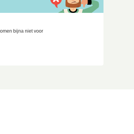
omen bijna niet voor