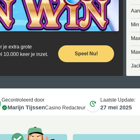
Vari
Aant
Aant
Min
Min
Max
 je extra grote
Max
Max
Speel Nu!
 10.000 keer je inzet.
Max
Jac
Jac
Gecontroleerd door
Laatste Update:
Marijn Tijssen
27 mei 2025
Casino Redacteur