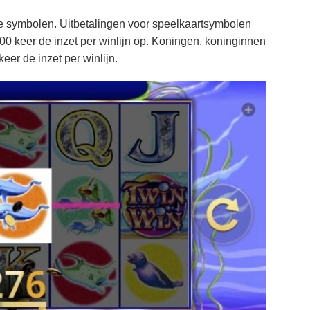
wee symbolen. Uitbetalingen voor speelkaartsymbolen
00 keer de inzet per winlijn op. Koningen, koninginnen
eer de inzet per winlijn.