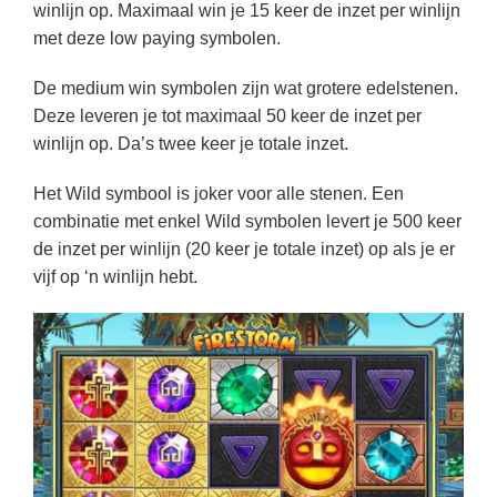
winlijn op. Maximaal win je 15 keer de inzet per winlijn
met deze low paying symbolen.
De medium win symbolen zijn wat grotere edelstenen.
Deze leveren je tot maximaal 50 keer de inzet per
winlijn op. Da’s twee keer je totale inzet.
Het Wild symbool is joker voor alle stenen. Een
combinatie met enkel Wild symbolen levert je 500 keer
de inzet per winlijn (20 keer je totale inzet) op als je er
vijf op ‘n winlijn hebt.