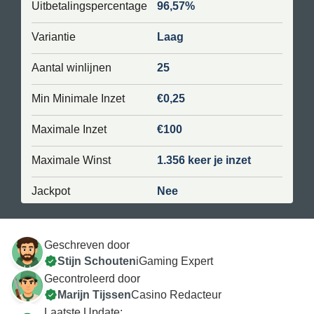
Uitbetalingspercentage
96,57%
Variantie
Laag
Aantal winlijnen
25
Min Minimale Inzet
€0,25
Maximale Inzet
€100
Maximale Winst
1.356 keer je inzet
Jackpot
Nee
Geschreven door
Stijn Schouten
iGaming Expert
Gecontroleerd door
Marijn Tijssen
Casino Redacteur
Laatste Update: