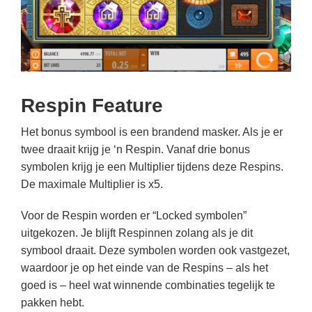
Respin Feature
Het bonus symbool is een brandend masker. Als je er
twee draait krijg je ‘n Respin. Vanaf drie bonus
symbolen krijg je een Multiplier tijdens deze Respins.
De maximale Multiplier is x5.
Voor de Respin worden er “Locked symbolen”
uitgekozen. Je blijft Respinnen zolang als je dit
symbool draait. Deze symbolen worden ook vastgezet,
waardoor je op het einde van de Respins – als het
goed is – heel wat winnende combinaties tegelijk te
pakken hebt.