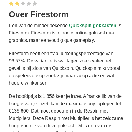
Over Firestorm
Een van de minder bekende
Quickspin gokkasten
is
Firestorm. Firestorm is ‘n bonte online gokkast qua
graphics, maar eenvoudig qua gameplay.
Firestorm heeft een fraai uitkeringspercentage van
96,57%. De variantie is wat lager, zoals vaker het
geval is bij slots van Quickspin. Quickspin mikt vooral
op spelers die op zoek zijn naar volop actie en wat
hogere winkansen.
De hoofdprijs is 1.356 keer je inzet. Afhankelijk van de
hoogte van je inzet, kan de maximale prijs oplopen tot
€135.600. Dat moet gebeuren in de Respin met
Multipliers. Deze Respin met Multiplier is het zeldzame
hoogtepuntje van deze gokkast. Dit is een van de