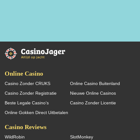
Online Casino
Casino Zonder CRUKS
Online Casino Buitenland
Casino Zonder Registratie
Nieuwe Online Casinos
Beste Legale Casino’s
Casino Zonder Licentie
Online Gokken Direct Uitbetalen
Casino Reviews
WildRobin
SlotMonkey