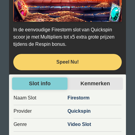
In de eenvoudige Firestorm slot van Quickspin
scoor je met Multipliers tot x5 extra grote prijzen
tijdens de Respin bonus.
Speel Nu!
Slot info
Kenmerken
Reels
5
Naam Slot
Firestorm
Autoplay
Ja
Bonus Spel
Ja
Provider
Quickspin
Progressieve Jackpot
Nee
Multipliers
Ja
Genre
Video Slot
Wilds
Ja