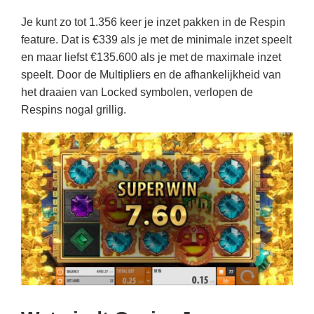
Je kunt zo tot 1.356 keer je inzet pakken in de Respin
feature. Dat is €339 als je met de minimale inzet speelt
en maar liefst €135.600 als je met de maximale inzet
speelt. Door de Multipliers en de afhankelijkheid van
het draaien van Locked symbolen, verlopen de
Respins nogal grillig.