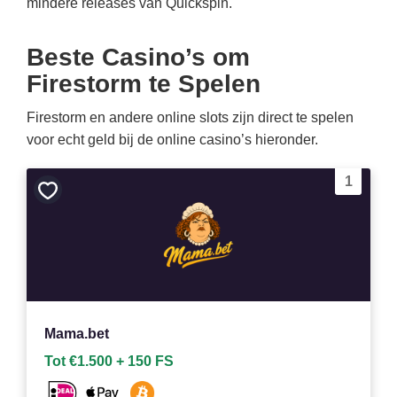
mindere releases van Quickspin.
Beste Casino’s om
Firestorm te Spelen
Firestorm en andere online slots zijn direct te spelen
voor echt geld bij de online casino’s hieronder.
1
Bewaar
als
favoriet
Mama.bet
Tot €1.500 + 150 FS