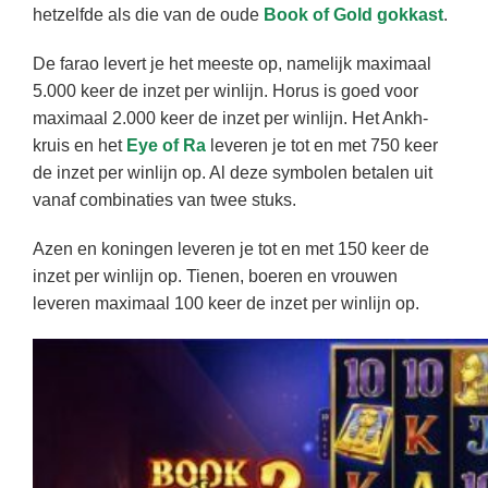
hetzelfde als die van de oude
Book of Gold gokkast
.
De farao levert je het meeste op, namelijk maximaal
5.000 keer de inzet per winlijn. Horus is goed voor
maximaal 2.000 keer de inzet per winlijn. Het Ankh-
kruis en het
Eye of Ra
leveren je tot en met 750 keer
de inzet per winlijn op. Al deze symbolen betalen uit
vanaf combinaties van twee stuks.
Azen en koningen leveren je tot en met 150 keer de
inzet per winlijn op. Tienen, boeren en vrouwen
leveren maximaal 100 keer de inzet per winlijn op.