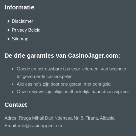
Informatie
Disclaimer
Privacy Beleid
Sitemap
De drie garanties van CasinoJager.com:
Goede en betrouwbare tips voor iedereen: van beginner
tot gevorderde casinospeler.
Alle casino's zijn door ons getest, met echt geld.
Onze reviews zijn altijd onafhankelijk: daar staan wij voor.
Contact
Adres: Rruga Mihail Duri Ndertesa Nr. 9, Tirana, Albania
Email:
info@casinojager.com