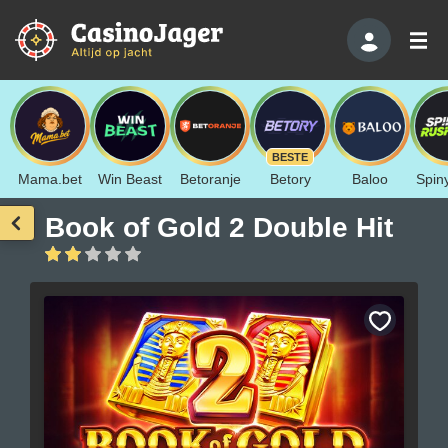
BESTE
Mama.bet
Win Beast
Betoranje
Betory
Baloo
Spin
Book of Gold 2 Double Hit
Bewaar
als
favoriet