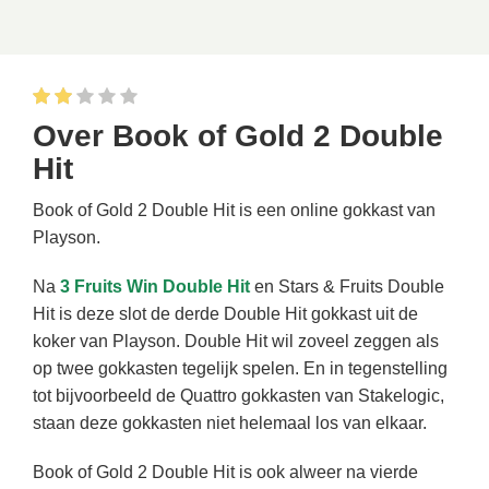
Over Book of Gold 2 Double
Hit
Book of Gold 2 Double Hit is een online gokkast van
Playson.
Na
3 Fruits Win Double Hit
en Stars & Fruits Double
Hit is deze slot de derde Double Hit gokkast uit de
koker van Playson. Double Hit wil zoveel zeggen als
op twee gokkasten tegelijk spelen. En in tegenstelling
tot bijvoorbeeld de Quattro gokkasten van Stakelogic,
staan deze gokkasten niet helemaal los van elkaar.
Book of Gold 2 Double Hit is ook alweer na vierde