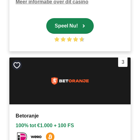
Meer informatie over dit casino
Speel Nu!
3
Bewaar
als
favoriet
Betoranje
100% tot €1.000 + 100 FS