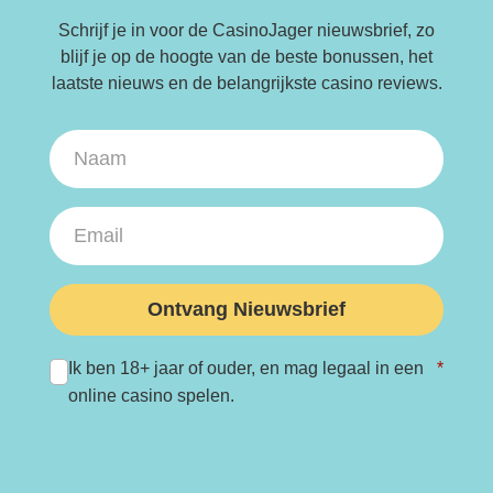
Schrijf je in voor de CasinoJager nieuwsbrief, zo
blijf je op de hoogte van de beste bonussen, het
laatste nieuws en de belangrijkste casino reviews.
Ontvang Nieuwsbrief
Ik ben 18+ jaar of ouder, en mag legaal in een
*
online casino spelen.