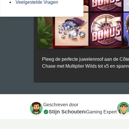
Veelgestelde Vragen
Pleeg de perfecte juwelenroof aan de Côte
Chase met Multiplier Wilds tot x5 en span
Geschreven door
Stijn Schouten
iGaming Expert