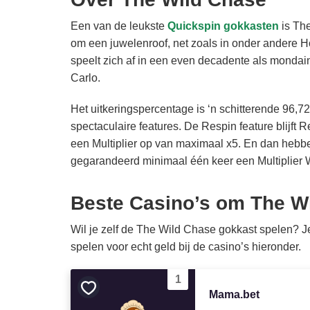
Een van de leukste
Quickspin gokkasten
is The
om een juwelenroof, net zoals in onder andere H
speelt zich af in een even decadente als mondai
Carlo.
Het uitkeringspercentage is ‘n schitterende 96,7
spectaculaire features. De Respin feature blijft 
een Multiplier op van maximaal x5. En dan heb
gegarandeerd minimaal één keer een Multiplier W
Beste Casino’s om The Wi
Wil je zelf de The Wild Chase gokkast spelen? Je
spelen voor echt geld bij de casino’s hieronder.
1
Bewaar
Mama.bet
als