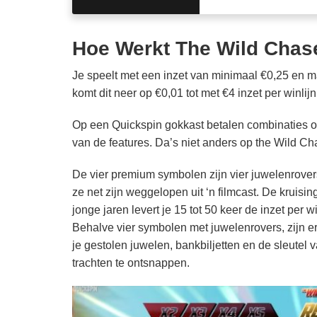
Hoe Werkt The Wild Chas
Je speelt met een inzet van minimaal €0,25 en ma
komt dit neer op €0,01 tot met €4 inzet per winlijn
Op een Quickspin gokkast betalen combinaties op
van de features. Da’s niet anders op the Wild Ch
De vier premium symbolen zijn vier juwelenrover
ze net zijn weggelopen uit ‘n filmcast. De kruis
jonge jaren levert je 15 tot 50 keer de inzet per 
Behalve vier symbolen met juwelenrovers, zijn e
je gestolen juwelen, bankbiljetten en de sleute
trachten te ontsnappen.