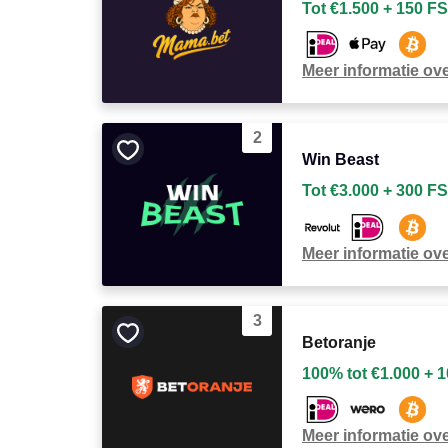
favoriet
Tot €1.500 + 150 FS
Meer informatie ove
2
Bewaar
Win Beast
als
favoriet
Tot €3.000 + 300 FS
Meer informatie ove
3
Bewaar
Betoranje
als
favoriet
100% tot €1.000 + 
Meer informatie ove