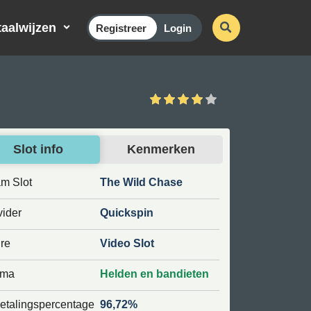
aalwijzen
Registreer
Login
Slot info
Kenmerken
Slot info
Kenmerken
m Slot
The Wild Chase
ls
5
oplay
Ja
ls
5
m Slot
The Wild Chase
vider
Quickspin
oplay
Ja
us Spel
Ja
us Spel
Ja
vider
Quickspin
re
Video Slot
e Spins
10
e Spins
10
gressieve Jackpot
Nee
re
Video Slot
ema
Helden en bandieten
gressieve Jackpot
Nee
ipliers
Ja
ds
Ja
ipliers
Ja
ema
Helden en bandieten
betalingspercentage
96,72%