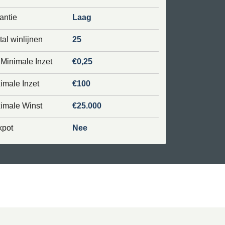
ds
Ja
betalingspercentage
96,72%
antie
Laag
antie
Laag
al winlijnen
25
al winlijnen
25
 Minimale Inzet
€0,25
 Minimale Inzet
€0,25
imale Inzet
€100
imale Inzet
€100
imale Winst
€25.000
imale Winst
€25.000
kpot
Nee
kpot
Nee