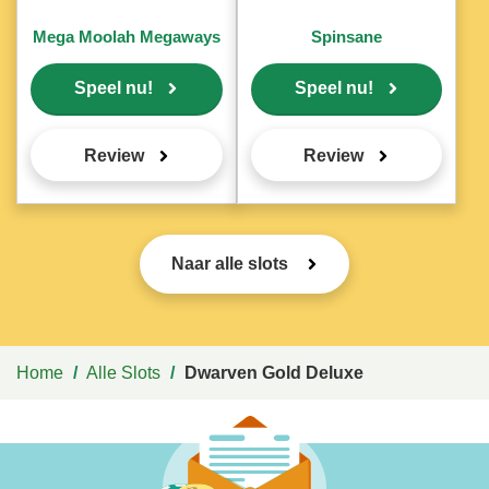
Mega Moolah Megaways
Spinsane
Speel nu!
Speel nu!
Review
Review
Naar alle slots
Home
/
Alle Slots
/
Dwarven Gold Deluxe