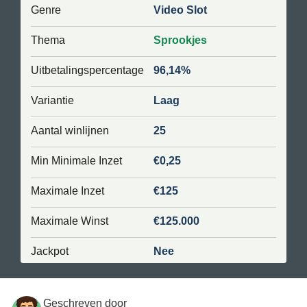
Progressieve Jackpot
Nee
Genre
Video Slot
Multipliers
Nee
Wilds
Ja
Thema
Sprookjes
Uitbetalingspercentage
96,14%
Variantie
Laag
Aantal winlijnen
25
Min Minimale Inzet
€0,25
Maximale Inzet
€125
Maximale Winst
€125.000
Jackpot
Nee
Geschreven door