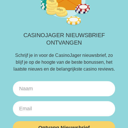
CASINOJAGER NIEUWSBRIEF
ONTVANGEN
Schrijf je in voor de CasinoJager nieuwsbrief, zo
blijf je op de hoogte van de beste bonussen, het
laatste nieuws en de belangrijkste casino reviews.
Ontvang Nieuwsbrief