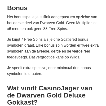
Bonus
Het bonusspelletje is flink aangepast ten opzichte van
het eerste deel van Dwarven Gold. Geen Multiplier tot
x6 meer en ook geen 33 Free Spins.
Je krijgt 7 Free Spins als je drie Scattered bonus
symbolen draait. Elke bonus spin worden er twee extra
symbolen aan de tweede, derde en de vierde reel
toegevoegd. Dat vergroot de kans op Wilds.
Je speelt extra spins vrij door minimaal drie bonus
symbolen te draaien.
Wat vindt CasinoJager van
de Dwarven Gold Deluxe
Gokkast?