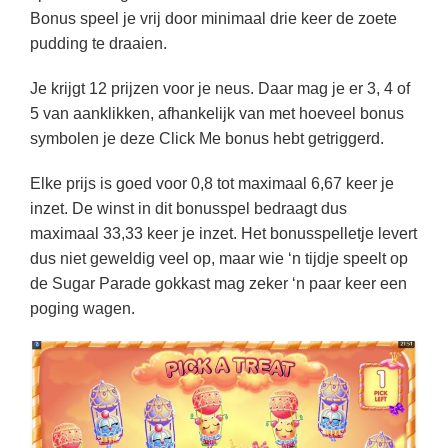
Bonus speel je vrij door minimaal drie keer de zoete
pudding te draaien.
Je krijgt 12 prijzen voor je neus. Daar mag je er 3, 4 of
5 van aanklikken, afhankelijk van met hoeveel bonus
symbolen je deze Click Me bonus hebt getriggerd.
Elke prijs is goed voor 0,8 tot maximaal 6,67 keer je
inzet. De winst in dit bonusspel bedraagt dus
maximaal 33,33 keer je inzet. Het bonusspelletje levert
dus niet geweldig veel op, maar wie ‘n tijdje speelt op
de Sugar Parade gokkast mag zeker ‘n paar keer een
poging wagen.