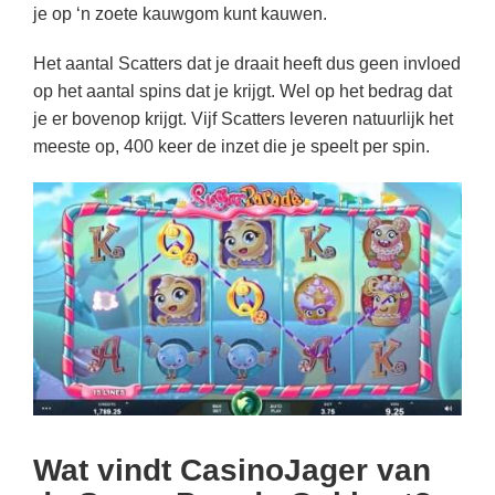
je op ‘n zoete kauwgom kunt kauwen.
Het aantal Scatters dat je draait heeft dus geen invloed
op het aantal spins dat je krijgt. Wel op het bedrag dat
je er bovenop krijgt. Vijf Scatters leveren natuurlijk het
meeste op, 400 keer de inzet die je speelt per spin.
Wat vindt CasinoJager van