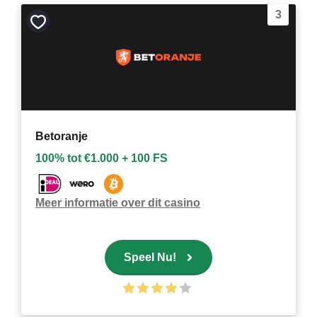
3
Bewaar
als
favoriet
Betoranje
100% tot €1.000 + 100 FS
Meer informatie over dit casino
Speel Nu!