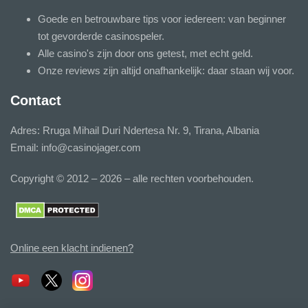
Goede en betrouwbare tips voor iedereen: van beginner
tot gevorderde casinospeler.
Alle casino's zijn door ons getest, met echt geld.
Onze reviews zijn altijd onafhankelijk: daar staan wij voor.
Contact
Adres: Rruga Mihail Duri Ndertesa Nr. 9, Tirana, Albania
Email:
info@casinojager.com
Copyright © 2012 – 2026 – alle rechten voorbehouden.
Online een klacht indienen?