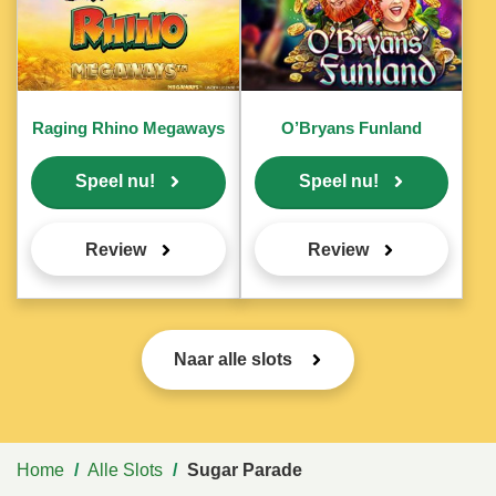
favoriet
favoriet
Raging Rhino Megaways
O’Bryans Funland
Speel nu!
Speel nu!
Review
Review
Naar alle slots
Home
/
Alle Slots
/
Sugar Parade