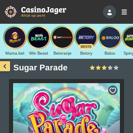
BESTE
Mama.bet
Win Beast
Betoranje
Betory
Baloo
Spin
Sugar Parade
Bewaar
als
favoriet