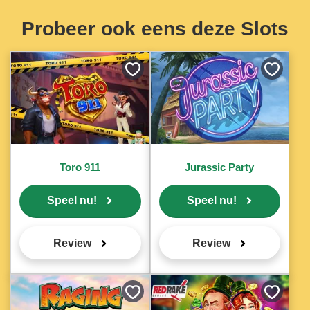
Probeer ook eens deze Slots
Bewaar
Bewaar
als
als
favoriet
favoriet
Toro 911
Jurassic Party
Speel nu!
Speel nu!
Review
Review
Bewaar
Bewaar
als
als