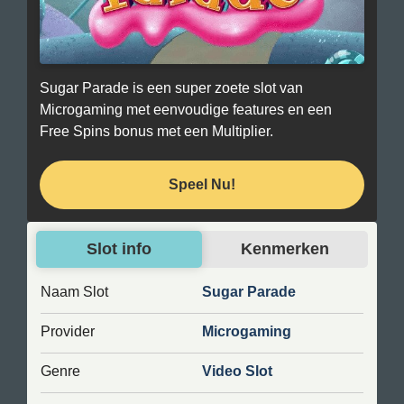
Sugar Parade is een super zoete slot van
Microgaming met eenvoudige features en een
Free Spins bonus met een Multiplier.
Speel Nu!
Slot info
Kenmerken
Reels
5
Naam Slot
Sugar Parade
Autoplay
Ja
Bonus Spel
Ja
Provider
Microgaming
Free Spins
10
Progressieve Jackpot
Nee
Genre
Video Slot
Multipliers
Ja
Wilds
Ja