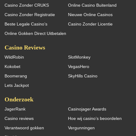
Casino Zonder CRUKS
Online Casino Buitenland
Casino Zonder Registratie
Nieuwe Online Casinos
Beste Legale Casino’s
Casino Zonder Licentie
Online Gokken Direct Uitbetalen
Casino Reviews
WildRobin
SlotMonkey
Kokobet
VegasHero
Boomerang
SkyHills Casino
Lets Jackpot
Onderzoek
JagerRank
Casinojager Awards
Casino reviews
Hoe wij casino’s beoordelen
Verantwoord gokken
Vergunningen