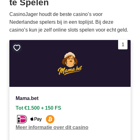
te Spelen
CasinoJager houdt de beste casino’s voor
Nederlandse spelers bij in een toplijst. Bij deze
casino’s kun je zelf online slots spelen voor echt geld.
1
Bewaar
als
favoriet
Mama.bet
Tot €1.500 + 150 FS
Meer informatie over dit casino