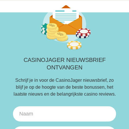
CASINOJAGER NIEUWSBRIEF
ONTVANGEN
Schrijf je in voor de CasinoJager nieuwsbrief, zo
blijf je op de hoogte van de beste bonussen, het
laatste nieuws en de belangrijkste casino reviews.