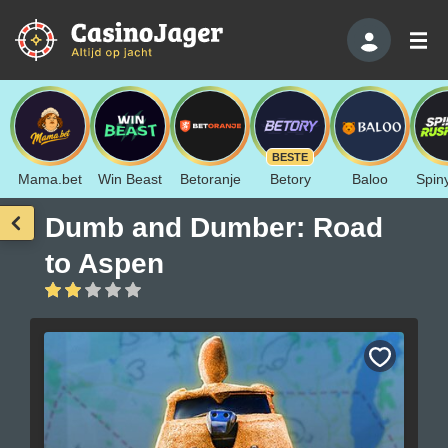
BESTE
Mama.bet
Win Beast
Betoranje
Betory
Baloo
Spin
Dumb and Dumber: Road
to Aspen
Bewaar
als
favoriet