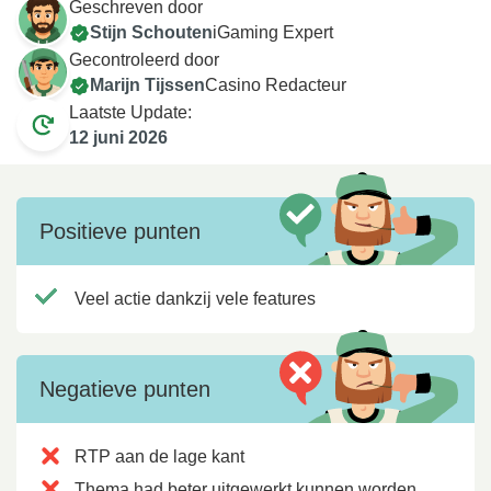
Geschreven door
Stijn Schouten
iGaming Expert
Gecontroleerd door
Marijn Tijssen
Casino Redacteur
Laatste Update:
12 juni 2026
Positieve punten
Veel actie dankzij vele features
Negatieve punten
RTP aan de lage kant
Thema had beter uitgewerkt kunnen worden