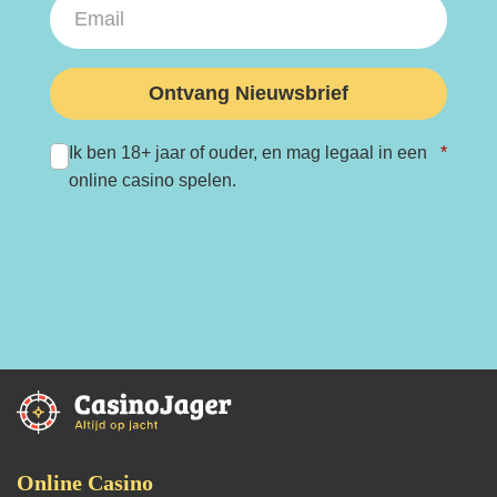
Ontvang Nieuwsbrief
Ik ben 18+ jaar of ouder, en mag legaal in een
*
online casino spelen.
Online Casino