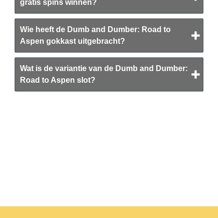
gratis spins winnen?
Wie heeft de Dumb and Dumber: Road to
Aspen gokkast uitgebracht?
Wat is de variantie van de Dumb and Dumber:
Road to Aspen slot?