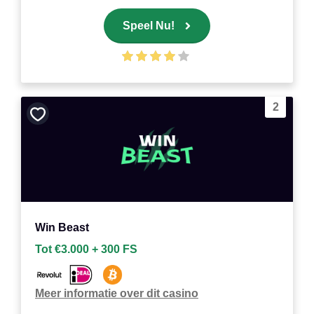
Speel Nu!
2
Bewaar
als
favoriet
Win Beast
Tot €3.000 + 300 FS
Meer informatie over dit casino