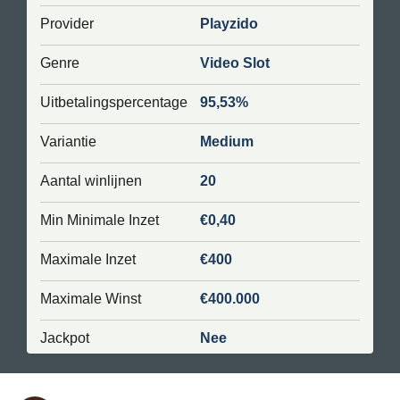
Free Spins
10
Provider
Playzido
Progressieve Jackpot
Nee
Multipliers
Ja
Genre
Video Slot
Wilds
Ja
Uitbetalingspercentage
95,53%
Variantie
Medium
Aantal winlijnen
20
Min Minimale Inzet
€0,40
Maximale Inzet
€400
Maximale Winst
€400.000
Jackpot
Nee