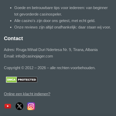
Goede en betrouwbare tips voor iedereen: van beginner
tot gevorderde casinospeler.
Alle casino's zijn door ons getest, met echt geld.
Onze reviews zijn altijd onafhankelijk: daar staan wij voor.
Contact
Adres: Rruga Mihail Duri Ndertesa Nr. 9, Tirana, Albania
Email:
info@casinojager.com
Copyright © 2012 – 2026 – alle rechten voorbehouden.
Online een klacht indienen?