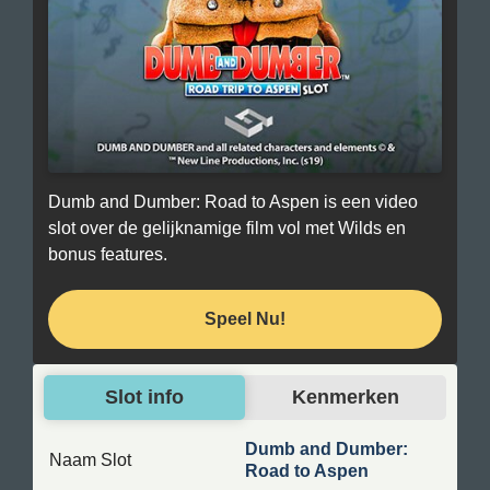
Dumb and Dumber: Road to Aspen is een video
slot over de gelijknamige film vol met Wilds en
bonus features.
Speel Nu!
Slot info
Kenmerken
Reels
5
Dumb and Dumber:
Naam Slot
Autoplay
Ja
Road to Aspen
Bonus Spel
Ja