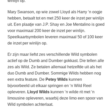
winlijn op.
Mary Swanson, op wie zowel Lloyd als Harry ‘n oogje
hebben, betaalt tot en met 250 keer de inzet per winlijn
uit. Een plaatje van J.P. Shay en Joe Mentalino is goed
voor maximaal 200 keer de inzet per winlijn.
Speelkaartsymbolen leveren maximaal 50 of 100 keer
de inzet per winlijn op.
Er zijn maar liefst zes verschillende Wild symbolen
actief op de Dumb and Dumber gokkast. Die tellen alle
zes als Wild. Ze betalen allemaal hetzelfde uit als het
duo Dumb and Dumber. Sommige Wilds hebben nog
een extra feature. De
Petey Wilds
kunnen
bijvoorbeeld uit elkaar springen en ‘n Wild Reel
opleveren.
Lloyd Wilds
kunnen ‘n wilde rit met ‘n
limousine opleveren, waarbij deze limo een spoor van
Wild symbolen achterlaat.