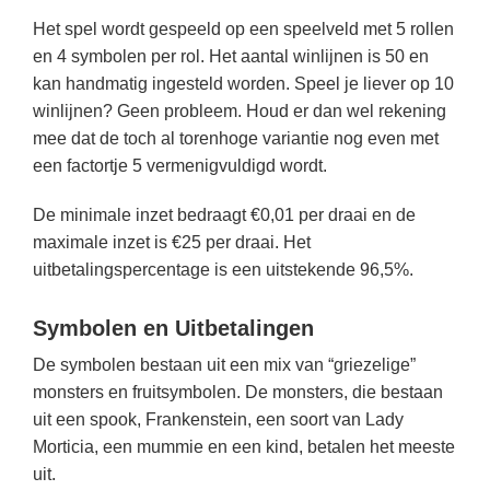
Het spel wordt gespeeld op een speelveld met 5 rollen
en 4 symbolen per rol. Het aantal winlijnen is 50 en
kan handmatig ingesteld worden. Speel je liever op 10
winlijnen? Geen probleem. Houd er dan wel rekening
mee dat de toch al torenhoge variantie nog even met
een factortje 5 vermenigvuldigd wordt.
De minimale inzet bedraagt €0,01 per draai en de
maximale inzet is €25 per draai. Het
uitbetalingspercentage is een uitstekende 96,5%.
Symbolen en Uitbetalingen
De symbolen bestaan uit een mix van “griezelige”
monsters en fruitsymbolen. De monsters, die bestaan
uit een spook, Frankenstein, een soort van Lady
Morticia, een mummie en een kind, betalen het meeste
uit.