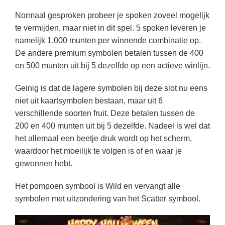
Normaal gesproken probeer je spoken zoveel mogelijk
te vermijden, maar niet in dit spel. 5 spoken leveren je
namelijk 1.000 munten per winnende combinatie op.
De andere premium symbolen betalen tussen de 400
en 500 munten uit bij 5 dezelfde op een actieve winlijn.
Geinig is dat de lagere symbolen bij deze slot nu eens
niet uit kaartsymbolen bestaan, maar uit 6
verschillende soorten fruit. Deze betalen tussen de
200 en 400 munten uit bij 5 dezelfde. Nadeel is wel dat
het allemaal een beetje druk wordt op het scherm,
waardoor het moeilijk te volgen is of en waar je
gewonnen hebt.
Het pompoen symbool is Wild en vervangt alle
symbolen met uitzondering van het Scatter symbool.