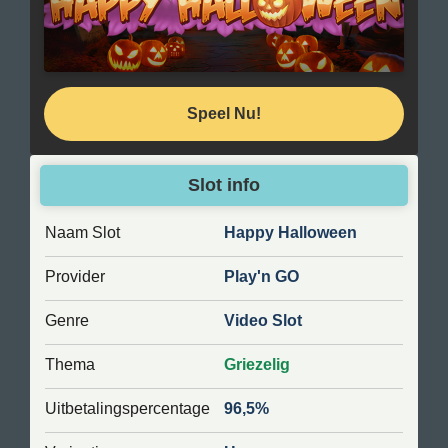
Speel Nu!
Slot info
Naam Slot
Happy Halloween
Provider
Play'n GO
Genre
Video Slot
Thema
Griezelig
Uitbetalingspercentage
96,5%