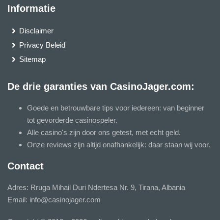
Informatie
Disclaimer
Privacy Beleid
Sitemap
De drie garanties van CasinoJager.com:
Goede en betrouwbare tips voor iedereen: van beginner
tot gevorderde casinospeler.
Alle casino's zijn door ons getest, met echt geld.
Onze reviews zijn altijd onafhankelijk: daar staan wij voor.
Contact
Adres: Rruga Mihail Duri Ndertesa Nr. 9, Tirana, Albania
Email:
info@casinojager.com