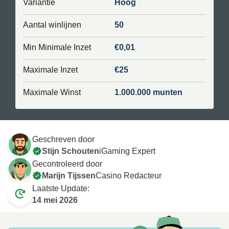
Variantie
Hoog
Aantal winlijnen
50
Min Minimale Inzet
€0,01
Maximale Inzet
€25
Maximale Winst
1.000.000 munten
Geschreven door
Stijn Schouten
iGaming Expert
Gecontroleerd door
Marijn Tijssen
Casino Redacteur
Laatste Update:
14 mei 2026