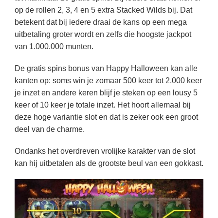
op de rollen 2, 3, 4 en 5 extra Stacked Wilds bij. Dat
betekent dat bij iedere draai de kans op een mega
uitbetaling groter wordt en zelfs die hoogste jackpot
van 1.000.000 munten.
De gratis spins bonus van Happy Halloween kan alle
kanten op: soms win je zomaar 500 keer tot 2.000 keer
je inzet en andere keren blijf je steken op een lousy 5
keer of 10 keer je totale inzet. Het hoort allemaal bij
deze hoge variantie slot en dat is zeker ook een groot
deel van de charme.
Ondanks het overdreven vrolijke karakter van de slot
kan hij uitbetalen als de grootste beul van een gokkast.