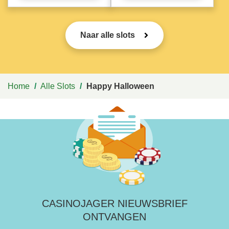
Naar alle slots
Home
/
Alle Slots
/
Happy Halloween
CASINOJAGER NIEUWSBRIEF
ONTVANGEN