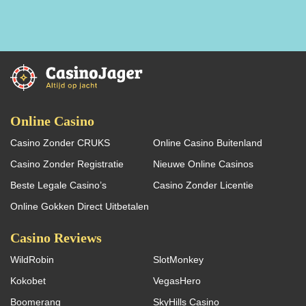
Online Casino
Casino Zonder CRUKS
Online Casino Buitenland
Casino Zonder Registratie
Nieuwe Online Casinos
Beste Legale Casino’s
Casino Zonder Licentie
Online Gokken Direct Uitbetalen
Casino Reviews
WildRobin
SlotMonkey
Kokobet
VegasHero
Boomerang
SkyHills Casino