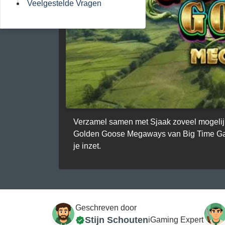
Veelgestelde Vragen
Verzamel samen met Sjaak zoveel mogelij
Golden Goose Megaways van Big Time Gam
je inzet.
Geschreven door
Stijn Schouten
iGaming Expert