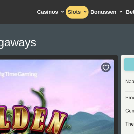
Casinos
Slots
Bonussen
Bet
gaways
Bewaar
als
favoriet
Ree
Naa
Ree
Aut
Naa
Aut
Pro
Bon
Bon
Fre
Pro
Gen
Fre
Pro
Mult
Gen
Pro
Th
Wil
Mult