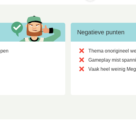
Negatieve punten
open
Thema onorigineel w
Gameplay mist spann
Vaak heel weinig Me